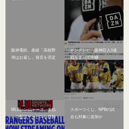
阪神電鉄、産経「高校野
サンテレビ、阪神巨人3連
球はお返し」発言を否定
戦をすべて中継
MLBレンジャーズ、未払
スポーツくじ、NPBの試
いで配信サービスを移動
合も対象に追加か