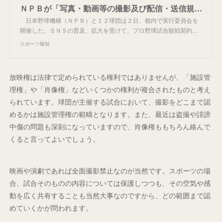
ＮＰＢが「写真・動画等の撮影及び配信・送信規程」を策定 来年２月１日から写真・動画の配信を禁止 - スポーツ報知
日本野球機構（ＮＰＢ）と１２球団は２日、都内で実行委員会を
開催した。ＳＮＳの普及、拡大を受けて、プロ野球試合観戦契約…
スポーツ報知
放映権は法律で定められている権利ではありませんが、「施設管
理権」や「肖像権」などいくつかの権利が複合されたものと考え
られています。球団が主催する試合において、撮影をどこまで認
めるかは施設管理権の範疇となります。また、最近は盗撮や誹謗
中傷の問題も深刻になっていますので、肖像権ももちろん絡んで
くると言ってよいでしょう。
映画や演劇であれば全面撮影禁止なのが当然です。スポーツの場
合、試合そのものの内容については保護しつつも、その空気や感
動を広く共有することも当然大事なのですから、どの範囲まで認
めていくかが問われます。