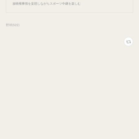
放映権事情を妄想しながらスポーツ中継を楽しむ
野球
(
522
)