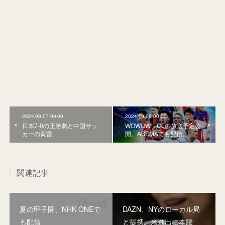
2024.09.07 00:00
2024.09.06 00:00
日本7-0の圧勝劇と中国サッ
WOWOW、CLの放送予定公
カーの黄昏。
開。ABEMAでも配信。
関連記事
夏の甲子園、NHK ONEで
DAZN、NYのローカル局
も配信
と提携。米進出に本腰