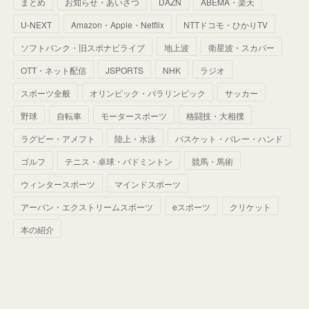
まとめ
お知らせ・あいさつ
DAZN
ABEMA・楽天
(
52
)
(
51
)
(
61
)
(
42
)
(
25
)
(
36
)
(
44
)
(
35
)
U-NEXT
Amazon・Apple・Netflix
NTTドコモ・ひかりTV
(
68
)
(
40
)
(
54
)
(
41
)
(
29
)
(
33
)
(
42
)
(
40
)
ソフトバンク・旧スポナビライブ
地上波
衛星波・スカパー
(
60
)
(
50
)
(
56
)
(
33
)
(
25
)
(
53
)
OTT・ネット配信
JSPORTS
NHK
ラジオ
(
50
)
(
39
)
(
42
)
スポーツ全般
(
58
)
オリンピック・パラリンピック
サッカー
(
56
)
(
38
)
(
32
)
(
41
)
(
34
)
(
42
)
野球
自転車
モータースポーツ
格闘技・大相撲
(
45
)
(
74
)
(
57
)
(
24
)
(
60
)
(
32
)
(
9
)
ラグビー・アメフト
陸上・水泳
バスケット・バレー・ハンド
(
70
)
(
41
)
(
28
)
(
13
)
(
37
)
(
22
)
ゴルフ
テニス・卓球・バドミントン
競馬・馬術
(
29
)
ウィンタースポーツ
(
29
)
マインドスポーツ
(
45
)
(
37
)
(
29
)
アーバン・エクストリームスポーツ
eスポーツ
クリケット
(
33
)
(
49
)
(
59
)
(
32
)
本の紹介
(
41
)
(
44
)
(
50
)
(
36
)
(
14
)