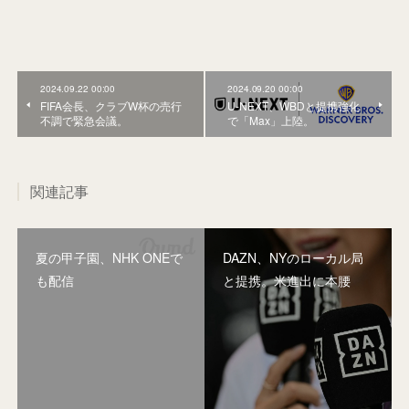
2024.09.22 00:00
2024.09.20 00:00
FIFA会長、クラブW杯の売行
U-NEXT、WBDと提携強化
不調で緊急会議。
で「Max」上陸。
関連記事
夏の甲子園、NHK ONEで
DAZN、NYのローカル局
も配信
と提携。米進出に本腰