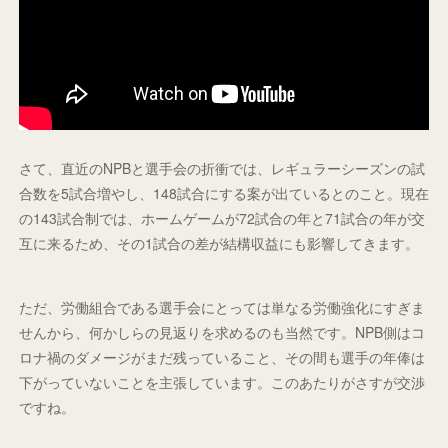
さて、直近のNPBと選手会の折衝では、レギュラーシーズンの試
合数を5試合増やし、148試合にする案が出ているとのこと。現在
の143試合制では、ホームゲームが72試合の年と71試合の年が交
互に来るため、その1試合の差が結構収益にも影響してきます。
ただ、労働組合である選手会にとっては単なる労働強化にすぎま
せんから、何かしらの見返りを求めるのも当然です。NPB側はコ
ロナ禍のダメージがまだ残っていること、その間も選手の年俸は
下がっていないことを主張しています。このあたりがさすが交渉
ですね。