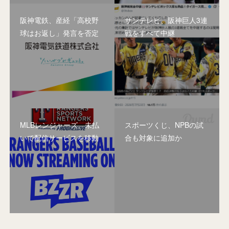
阪神電鉄、産経「高校野
サンテレビ、阪神巨人3連
球はお返し」発言を否定
戦をすべて中継
MLBレンジャーズ、未払
スポーツくじ、NPBの試
いで配信サービスを移動
合も対象に追加か