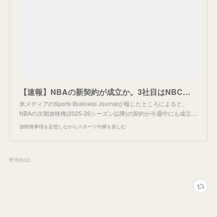
【速報】NBAの新契約が成立か。3社目はNBC有力。
米メディアのSports Business Journalが報じたところによると、
NBAの次期放映権(2025-26シーズン以降)の契約が今週中にも成立…
放映権事情を妄想しながらスポーツ中継を楽しむ
野球
(
522
)