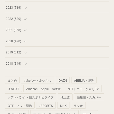
(
58
)
(
63
)
(
51
)
2023
(
719
)
(
58
)
(
57
)
(
48
)
(
59
)
2022
(
520
)
(
53
)
(
60
)
(
35
)
(
52
)
(
65
)
2021
(
353
)
(
59
)
(
62
)
(
51
)
(
55
)
(
44
)
(
31
)
2020
(
470
)
(
55
)
(
55
)
(
60
)
(
63
)
(
41
)
(
33
)
(
34
)
2019
(
512
)
(
67
)
(
61
)
(
59
)
(
53
)
(
43
)
(
34
)
(
32
)
(
51
)
2018
(
349
)
(
64
)
(
59
)
(
66
)
(
46
)
(
30
)
(
33
)
(
46
)
(
37
)
まとめ
お知らせ・あいさつ
DAZN
ABEMA・楽天
(
52
)
(
51
)
(
61
)
(
42
)
(
25
)
(
36
)
(
44
)
(
35
)
U-NEXT
Amazon・Apple・Netflix
NTTドコモ・ひかりTV
(
68
)
(
40
)
(
54
)
(
41
)
(
29
)
(
33
)
(
42
)
(
40
)
ソフトバンク・旧スポナビライブ
地上波
衛星波・スカパー
(
60
)
(
50
)
(
56
)
(
33
)
(
25
)
(
53
)
OTT・ネット配信
JSPORTS
NHK
ラジオ
(
50
)
(
39
)
(
42
)
スポーツ全般
(
58
)
オリンピック・パラリンピック
サッカー