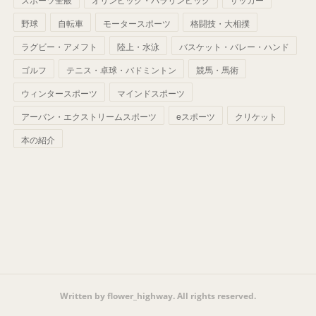
(
56
)
(
38
)
(
32
)
(
41
)
(
34
)
(
42
)
野球
自転車
モータースポーツ
格闘技・大相撲
(
45
)
(
74
)
(
57
)
(
24
)
(
60
)
(
32
)
(
9
)
ラグビー・アメフト
陸上・水泳
バスケット・バレー・ハンド
(
70
)
(
41
)
(
28
)
(
13
)
(
37
)
(
22
)
ゴルフ
テニス・卓球・バドミントン
競馬・馬術
(
29
)
ウィンタースポーツ
(
29
)
マインドスポーツ
(
45
)
(
37
)
(
29
)
アーバン・エクストリームスポーツ
eスポーツ
クリケット
(
33
)
(
49
)
(
59
)
(
32
)
本の紹介
(
41
)
(
44
)
(
50
)
(
36
)
(
14
)
Written by flower_highway. All rights reserved.