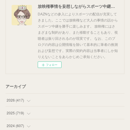
放映権事情を妄想しながらスポーツ中継を楽しむ
DAZNなどの参入によりスポーツの配信が充実して
きました。ここでは放映権など大人の事情の話から
スポーツ中継を勝手に楽しみます。 放映権にはさ
まざまな制約があり、また移動することもあり、視
聴者は振り回されるのが現実です。 なお、このブ
ログの内容は公開情報を除いて基本的に筆者の推測
および妄想です。実際の契約内容は当事者にしか知
りえないことをあらかじめご承知ください。
フォロー
アーカイブ
2026
(
417
)
(
12
)
2025
(
719
)
(
55
)
(
75
)
2024
(
607
)