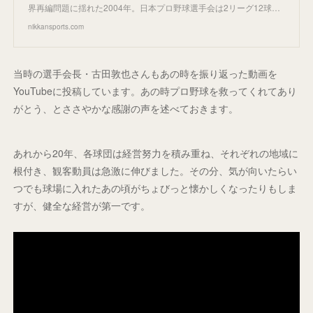
界再編問題に揺れた2004年。日本プロ野球選手会は2リーグ12球…
nikkansports.com
当時の選手会長・古田敦也さんもあの時を振り返った動画を
YouTubeに投稿しています。あの時プロ野球を救ってくれてあり
がとう、とささやかな感謝の声を述べておきます。
あれから20年、各球団は経営努力を積み重ね、それぞれの地域に
根付き、観客動員は急激に伸びました。その分、気が向いたらい
つでも球場に入れたあの頃がちょびっと懐かしくなったりもしま
すが、健全な経営が第一です。