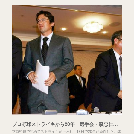
プロ野球ストライキから20年 選手会・森忠仁事務局長「12球団維持できていて良かった」 - プロ野球 : 日刊スポーツ
プロ野球で初めてストライキが行われ、18日で20年が経過した。球