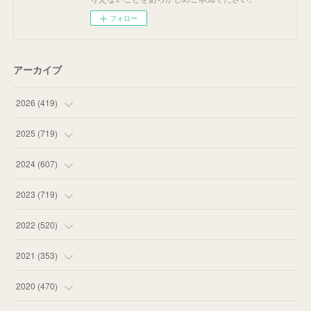
フォロー
アーカイブ
2026
(
419
)
(
14
)
2025
(
719
)
(
55
)
(
75
)
2024
(
607
)
(
58
)
(
63
)
(
51
)
2023
(
719
)
(
58
)
(
57
)
(
48
)
(
59
)
2022
(
520
)
(
53
)
(
60
)
(
35
)
(
52
)
(
65
)
2021
(
353
)
(
59
)
(
62
)
(
51
)
(
55
)
(
44
)
(
31
)
2020
(
470
)
(
55
)
(
55
)
(
60
)