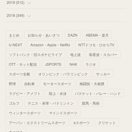
(
63
)
(
41
)
(
33
)
(
34
)
2019
(
512
)
(
67
)
(
61
)
(
59
)
(
53
)
(
43
)
(
34
)
(
32
)
(
51
)
2018
(
349
)
(
64
)
(
59
)
(
66
)
(
46
)
(
30
)
(
33
)
(
46
)
(
37
)
まとめ
お知らせ・あいさつ
DAZN
ABEMA・楽天
(
52
)
(
51
)
(
61
)
(
42
)
(
25
)
(
36
)
(
44
)
(
35
)
U-NEXT
Amazon・Apple・Netflix
NTTドコモ・ひかりTV
(
68
)
(
40
)
(
54
)
(
41
)
(
29
)
(
33
)
(
42
)
(
40
)
ソフトバンク・旧スポナビライブ
地上波
衛星波・スカパー
(
60
)
(
50
)
(
56
)
(
33
)
(
25
)
(
53
)
OTT・ネット配信
JSPORTS
NHK
ラジオ
(
50
)
(
39
)
(
42
)
スポーツ全般
(
58
)
オリンピック・パラリンピック
サッカー
(
56
)
(
38
)
(
32
)
(
41
)
(
34
)
(
42
)
野球
自転車
モータースポーツ
格闘技・大相撲
(
45
)
(
74
)
(
57
)
(
24
)
(
60
)
(
32
)
(
9
)
ラグビー・アメフト
陸上・水泳
バスケット・バレー・ハンド
(
70
)
(
41
)
(
28
)
(
13
)
(
37
)
(
22
)
ゴルフ
テニス・卓球・バドミントン
競馬・馬術
(
29
)
ウィンタースポーツ
(
29
)
マインドスポーツ
(
45
)
(
37
)
(
29
)
アーバン・エクストリームスポーツ
eスポーツ
クリケット
(
33
)
(
49
)
(
59
)
(
32
)