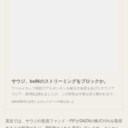
サウジ、beINのストリーミングをブロックか。
ワールドカップ初戦でアルゼンチンを破る大金星をあげたサウジア
ラビア。第2戦は敗れましたが、この快挙は今後も語り継がれるで…
放映権事情を妄想しながらスポーツ中継を楽しむ
直近では、サウジの投資ファンド・PIFがDAZNの株式10%を取得
するとの報道があり、PIF側はこれを否定しています。そこから