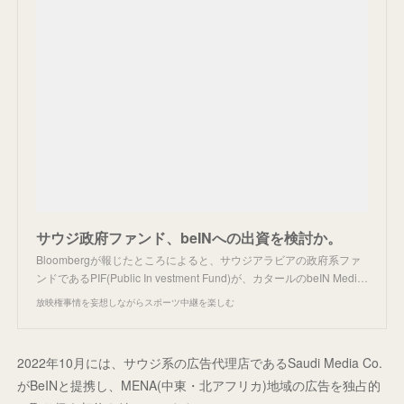
サウジ政府ファンド、beINへの出資を検討か。
Bloombergが報じたところによると、サウジアラビアの政府系ファ
ンドであるPIF(Public In vestment Fund)が、カタールのbeIN Medi…
放映権事情を妄想しながらスポーツ中継を楽しむ
2022年10月には、サウジ系の広告代理店であるSaudi Media Co.
がBeINと提携し、MENA(中東・北アフリカ)地域の広告を独占的