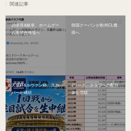
関連記事
J3奈良&岐阜、ホームゲー
韓国クーパンが欧州CL獲
ム全試合放送へ
得へ
天皇杯&ルヴァン杯、スカ
Jリーグ、クラブへの配分
パーが継続
金を増額