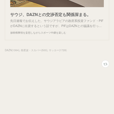
サウジ、DAZNとの交渉否定も関係深まる。
先日速報でお伝えした、サウジアラビアの政府系投資ファンド・PIF
がDAZNに出資するという話ですが、PIFはDAZNとの協議を行っ…
放映権事情を妄想しながらスポーツ中継を楽しむ
DAZN
(
1364
)
衛星波・スカパー
(
500
)
サッカー
(
1728
)