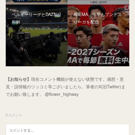
ベルギーリーグとDAZNが
ABEMA、今季もブンデス
和解
リーガを配信
【お知らせ】
現在コメント機能が使えない状態です。感想・意
見・誤情報のツッコミ等ございましたら、筆者のX(旧Twitter)ま
でお願い致します。 @flower_highway
0
コメント