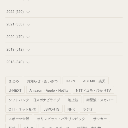
(
58
)
(
57
)
(
48
)
(
59
)
2022
(
520
)
(
53
)
(
60
)
(
35
)
(
52
)
(
65
)
2021
(
353
)
(
59
)
(
62
)
(
51
)
(
55
)
(
44
)
(
31
)
2020
(
470
)
(
55
)
(
55
)
(
60
)
(
63
)
(
41
)
(
33
)
(
34
)
2019
(
512
)
(
67
)
(
61
)
(
59
)
(
53
)
(
43
)
(
34
)
(
32
)
(
51
)
2018
(
349
)
(
64
)
(
59
)
(
66
)
(
46
)
(
30
)
(
33
)
(
46
)
(
37
)
まとめ
お知らせ・あいさつ
DAZN
ABEMA・楽天
(
52
)
(
51
)
(
61
)
(
42
)
(
25
)
(
36
)
(
44
)
(
35
)
U-NEXT
Amazon・Apple・Netflix
NTTドコモ・ひかりTV
(
68
)
(
40
)
(
54
)
(
41
)
(
29
)
(
33
)
(
42
)
(
40
)
ソフトバンク・旧スポナビライブ
地上波
衛星波・スカパー
(
60
)
(
50
)
(
56
)
(
33
)
(
25
)
(
53
)
OTT・ネット配信
JSPORTS
NHK
ラジオ
(
50
)
(
39
)
(
42
)
スポーツ全般
(
58
)
オリンピック・パラリンピック
サッカー
(
56
)
(
38
)
(
32
)
(
41
)
(
34
)
(
42
)
野球
自転車
モータースポーツ
格闘技・大相撲