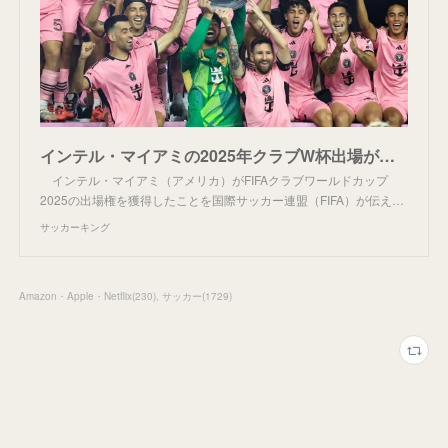
インテル・マイアミの2025年クラブW杯出場が決定！ 出場権残すは1枠に | サッカーキング
インテル・マイアミ（アメリカ）がFIFAクラブワールドカップ
2025の出場権を獲得したことを国際サッカー連盟（FIFA）が伝え…
サッカーキング
Amazon・Apple・Netflix
(
230
)
サッカー
(
1729
)