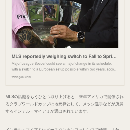
MLS reportedly weighing switch to Fall to Spring calendar by 2026 season | Goal.com
Major League Soccer could see a major change in its schedule,
with a switch to a European setup possible within two years, acco…
www.goal.com
MLSの話題をもうひとつ取り上げると、来年アメリカで開催され
るクラブワールドカップの地元枠として、メッシ選手などが所属
するインテル・マイアミが選出されています。
インテル・マイアミはイースタンカンファレンスで優勝。また、