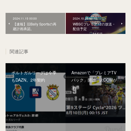
2024.11.15 00:00
2024.10.25 00:10
【速報】旧Bally Sportsの再
WBSCプレミア12の放送・
建計画承認。
配信予定
関連記事
ポルトガルリーグは今季
Amazonで「プレミアTV
もDAZN。2年契約
パック」開始。J:COMが
主導