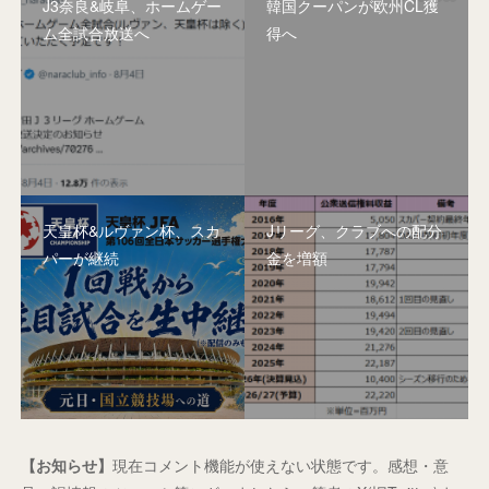
J3奈良&岐阜、ホームゲー
韓国クーパンが欧州CL獲
ム全試合放送へ
得へ
天皇杯&ルヴァン杯、スカ
Jリーグ、クラブへの配分
パーが継続
金を増額
【お知らせ】
現在コメント機能が使えない状態です。感想・意