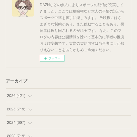
DAZNなどの参入によりスポーツの配信が充実して
きました。ここでは放映権など大人の事情の話から
スポーツ中継を勝手に楽しみます。 放映権にはさ
まざまな制約があり、また移動することもあり、視
聴者は振り回されるのが現実です。 なお、このブ
ログの内容は公開情報を除いて基本的に筆者の推測
および妄想です。実際の契約内容は当事者にしか知
りえないことをあらかじめご承知ください。
フォロー
アーカイブ
2026
(
421
)
(
16
)
2025
(
719
)
(
55
)
(
75
)
2024
(
607
)
(
58
)
(
63
)
(
51
)
2023
(
719
)