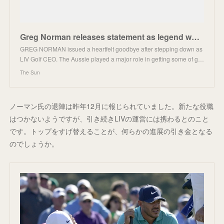
Greg Norman releases statement as legend worth £310m is replaced as LIV Golf CEO
GREG NORMAN issued a heartfelt goodbye after stepping down as
LIV Golf CEO. The Aussie played a major role in getting some of g…
The Sun
ノーマン氏の退陣は昨年12月に報じられていました。新たな役職
はつかないようですが、引き続きLIVの運営には携わるとのこと
です。トップをすげ替えることが、何らかの進展の引き金となる
のでしょうか。