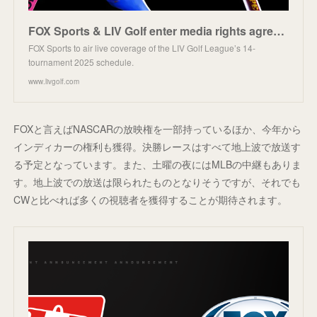
FOX Sports & LIV Golf enter media rights agreement | LIV Golf
FOX Sports to air live coverage of the LIV Golf League’s 14-
tournament 2025 schedule.
www.livgolf.com
FOXと言えばNASCARの放映権を一部持っているほか、今年から
インディカーの権利も獲得。決勝レースはすべて地上波で放送す
る予定となっています。また、土曜の夜にはMLBの中継もありま
す。地上波での放送は限られたものとなりそうですが、それでも
CWと比べれば多くの視聴者を獲得することが期待されます。