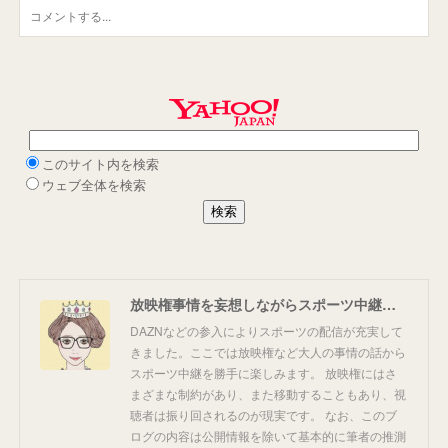
放映権事情を妄想しながらスポーツ中継を楽しむ
DAZNなどの参入によりスポーツの配信が充実して
きました。ここでは放映権など大人の事情の話から
スポーツ中継を勝手に楽しみます。 放映権にはさ
まざまな制約があり、また移動することもあり、視
聴者は振り回されるのが現実です。 なお、このブ
ログの内容は公開情報を除いて基本的に筆者の推測