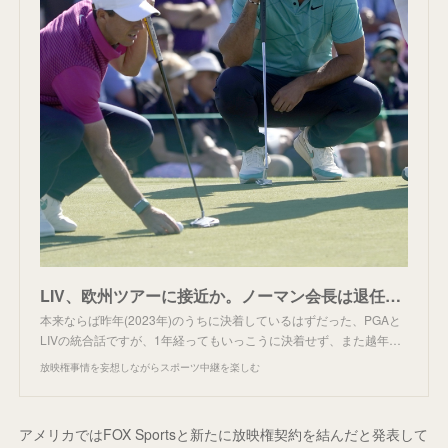
LIV、欧州ツアーに接近か。ノーマン会長は退任の報。
本来ならば昨年(2023年)のうちに決着しているはずだった、PGAと
LIVの統合話ですが、1年経ってもいっこうに決着せず、また越年…
放映権事情を妄想しながらスポーツ中継を楽しむ
アメリカではFOX Sportsと新たに放映権契約を結んだと発表して