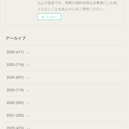
および妄想です。実際の契約内容は当事者にしか知
りえないことをあらかじめご承知ください。
フォロー
アーカイブ
2026
(
417
)
(
12
)
2025
(
719
)
(
55
)
(
75
)
2024
(
607
)
(
58
)
(
63
)
(
51
)
2023
(
719
)
(
58
)
(
57
)
(
48
)
(
59
)
2022
(
520
)
(
53
)
(
60
)
(
35
)
(
52
)
(
65
)
2021
(
353
)
(
59
)
(
62
)
(
51
)
(
55
)
(
44
)
(
31
)
2020
(
470
)