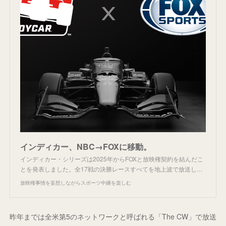
インディカー、NBC→FOXに移動。
インディカー・シリーズは2025年からFOXと放映権契約を結んだこ
とを発表しました。全17戦の決勝レースすべてを地上波で放送し…
放映権事情を妄想しながらスポーツ中継を楽しむ
昨年までは全米第5のネットワークと呼ばれる「The CW」で放送