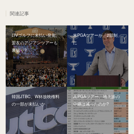
関連記事
LIVゴルフに未払い発覚。
米PGAツアーが「2部制」
盟友のアジアンツアーも
に
裏切り?
韓国JTBC、W杯放映権料
JLPGAツアー、地上波の
の一部が未払いか
中継は減ったのか?