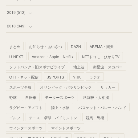
(
55
)
(
55
)
(
60
)
(
63
)
(
41
)
(
33
)
(
34
)
2019
(
512
)
(
67
)
(
61
)
(
59
)
(
53
)
(
43
)
(
34
)
(
32
)
(
51
)
2018
(
349
)
(
64
)
(
59
)
(
66
)
(
46
)
(
30
)
(
33
)
(
46
)
(
37
)
まとめ
お知らせ・あいさつ
DAZN
ABEMA・楽天
(
52
)
(
51
)
(
61
)
(
42
)
(
25
)
(
36
)
(
44
)
(
35
)
U-NEXT
Amazon・Apple・Netflix
NTTドコモ・ひかりTV
(
68
)
(
40
)
(
54
)
(
41
)
(
29
)
(
33
)
(
42
)
(
40
)
ソフトバンク・旧スポナビライブ
地上波
衛星波・スカパー
(
60
)
(
50
)
(
56
)
(
33
)
(
25
)
(
53
)
OTT・ネット配信
JSPORTS
NHK
ラジオ
(
50
)
(
39
)
(
42
)
スポーツ全般
(
58
)
オリンピック・パラリンピック
サッカー
(
56
)
(
38
)
(
32
)
(
41
)
(
34
)
(
42
)
野球
自転車
モータースポーツ
格闘技・大相撲
(
45
)
(
74
)
(
57
)
(
24
)
(
60
)
(
32
)
(
9
)
ラグビー・アメフト
陸上・水泳
バスケット・バレー・ハンド
(
70
)
(
41
)
(
28
)
(
13
)
(
37
)
(
22
)
ゴルフ
テニス・卓球・バドミントン
競馬・馬術
(
29
)
ウィンタースポーツ
(
29
)
マインドスポーツ
(
45
)
(
37
)
(
29
)
アーバン・エクストリームスポーツ
eスポーツ
クリケット