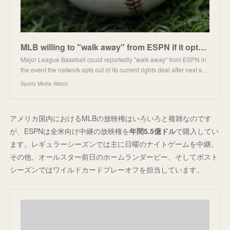
MLB willing to "walk away" from ESPN if it opts out
Major League Baseball could reportedly "walk away" from ESPN in
the event the network opts out of its current rights deal after next s…
Sports Media Watch
アメリカ国内におけるMLBの放映権はいろいろと複雑なのです
が、ESPNは全米向け中継の放映権を
年間5.5億ドル
で購入してい
ます。レギュラーシーズンでは主に日曜のナイトゲームを中継。
その他、オールスター前日のホームランダービー、そしてポスト
シーズンではワイルドカードプレーオフを担当しています。