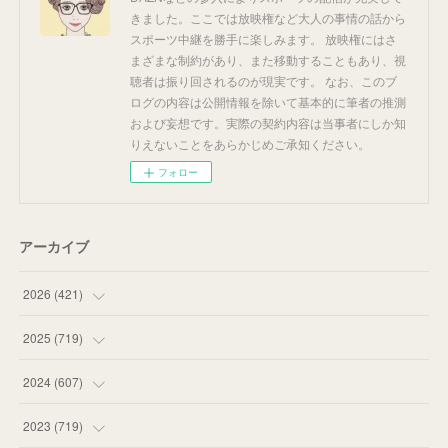
きました。ここでは放映権など大人の事情の話から
スポーツ中継を勝手に楽しみます。 放映権にはさ
まざまな制約があり、また移動することもあり、視
聴者は振り回されるのが現実です。 なお、このブ
ログの内容は公開情報を除いて基本的に筆者の推測
および妄想です。実際の契約内容は当事者にしか知
りえないことをあらかじめご承知ください。
フォロー
アーカイブ
2026
(
421
)
(
16
)
2025
(
719
)
(
55
)
(
75
)
2024
(
607
)
(
58
)
(
63
)
(
51
)
2023
(
719
)