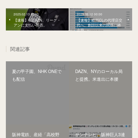
2025.02.13 00:00
2025.02.12 00:00
【速報】仏DAZN、リーグ・
【速報】欧州CLの代理店交
アンに支払い拒否。
代へ。創設以来の関係に終
止符。
関連記事
夏の甲子園、NHK ONEで
DAZN、NYのローカル局
も配信
と提携。米進出に本腰
阪神電鉄、産経「高校野
サンテレビ、阪神巨人3連