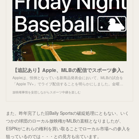
【追記あり】Apple、MLBの配信でスポーツ参入。
Appleは、恒例となっている新商品発表会において、MLBの試合を
「Apple TV+」でライブ配信することを明らかにしました。金曜…
放映権事情を妄想しながらスポーツ中継を楽しむ
また、昨年完了した旧Bally Sportsの破綻処理にともない、いく
つかの球団のローカル放映権がMLBの直轄となりましたが、
ESPNがこれらの権利を買い取ることでローカル市場への参入を
狙っているのでは・・・との見方も出ています。