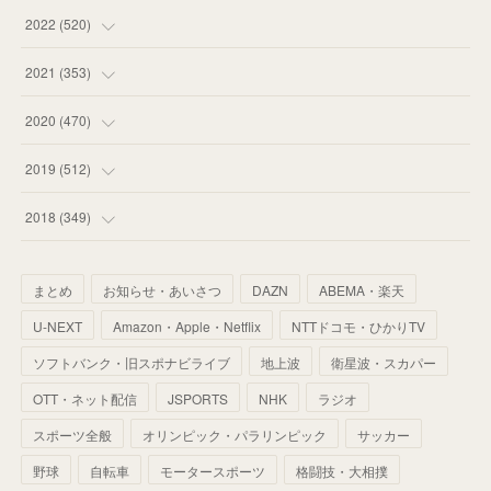
(
58
)
(
57
)
(
48
)
(
59
)
2022
(
520
)
(
53
)
(
60
)
(
35
)
(
52
)
(
65
)
2021
(
353
)
(
59
)
(
62
)
(
51
)
(
55
)
(
44
)
(
31
)
2020
(
470
)
(
55
)
(
55
)
(
60
)
(
63
)
(
41
)
(
33
)
(
34
)
2019
(
512
)
(
67
)
(
61
)
(
59
)
(
53
)
(
43
)
(
34
)
(
32
)
(
51
)
2018
(
349
)
(
64
)
(
59
)
(
66
)
(
46
)
(
30
)
(
33
)
(
46
)
(
37
)
まとめ
お知らせ・あいさつ
DAZN
ABEMA・楽天
(
52
)
(
51
)
(
61
)
(
42
)
(
25
)
(
36
)
(
44
)
(
35
)
U-NEXT
Amazon・Apple・Netflix
NTTドコモ・ひかりTV
(
68
)
(
40
)
(
54
)
(
41
)
(
29
)
(
33
)
(
42
)
(
40
)
ソフトバンク・旧スポナビライブ
地上波
衛星波・スカパー
(
60
)
(
50
)
(
56
)
(
33
)
(
25
)
(
53
)
OTT・ネット配信
JSPORTS
NHK
ラジオ
(
50
)
(
39
)
(
42
)
スポーツ全般
(
58
)
オリンピック・パラリンピック
サッカー
(
56
)
(
38
)
(
32
)
(
41
)
(
34
)
(
42
)
野球
自転車
モータースポーツ
格闘技・大相撲
(
45
)
(
74
)
(
57
)
(
24
)
(
60
)