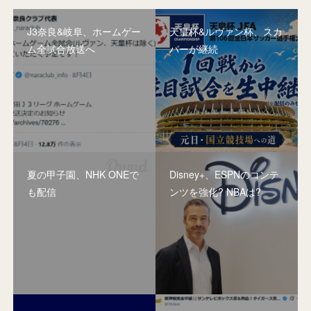
J3奈良&岐阜、ホームゲー
天皇杯&ルヴァン杯、スカ
ム全試合放送へ
パーが継続
夏の甲子園、NHK ONEで
Disney+、ESPNのコンテ
も配信
ンツを強化? NBAは?