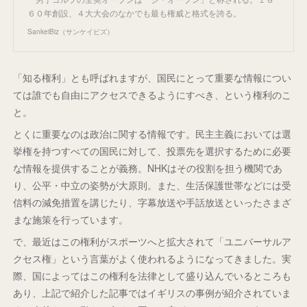
６０年創設、４大大会のなかでも最も権威と格式を誇る。
SankeiBiz（サンケイビズ）
「知る権利」とも呼ばれますが、国民にとって重要な情報につい
ては誰でも自由にアクセスできるようにすべき、という権利のこ
と。
とくに重要なのは政治に関する情報です。民主主義においては選
挙権を持つすべての国民に対して、投票先を選択するために必要
な情報を提供することが義務。NHKはその役割を担う機関であ
り、公平・中立の姿勢が大原則。また、生活保護世帯などには受
信料の減免措置を講じたり、字幕放送や手話放送といったさまざ
まな施策を行っています。
で、最近はこの権利がスポーツへと拡大されて「ユニバーサルア
クセス権」という言葉がよく使われるようになってきました。実
際、国によってはこの権利を法律として盛り込んでいるところも
あり、上記で紹介した記事ではイギリスの事例が紹介されていま