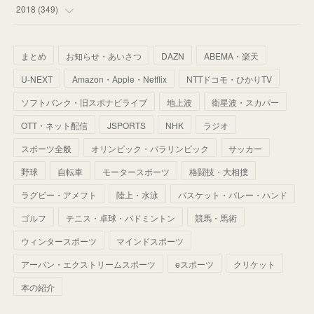
(
59
)
(
53
)
(
43
)
(
34
)
(
32
)
(
51
)
2018
(
349
)
(
64
)
(
59
)
(
66
)
(
46
)
(
30
)
(
33
)
(
46
)
(
37
)
まとめ
お知らせ・あいさつ
DAZN
ABEMA・楽天
(
52
)
(
51
)
(
61
)
(
42
)
(
25
)
(
36
)
(
44
)
(
35
)
U-NEXT
Amazon・Apple・Netflix
NTTドコモ・ひかりTV
(
68
)
(
40
)
(
54
)
(
41
)
(
29
)
(
33
)
(
42
)
(
40
)
ソフトバンク・旧スポナビライブ
地上波
衛星波・スカパー
(
60
)
(
50
)
(
56
)
(
33
)
(
25
)
(
53
)
OTT・ネット配信
JSPORTS
NHK
ラジオ
(
50
)
(
39
)
(
42
)
スポーツ全般
(
58
)
オリンピック・パラリンピック
サッカー
(
56
)
(
38
)
(
32
)
(
41
)
(
34
)
(
42
)
野球
自転車
モータースポーツ
格闘技・大相撲
(
45
)
(
74
)
(
57
)
(
24
)
(
60
)
(
32
)
(
9
)
ラグビー・アメフト
陸上・水泳
バスケット・バレー・ハンド
(
70
)
(
41
)
(
28
)
(
13
)
(
37
)
(
22
)
ゴルフ
テニス・卓球・バドミントン
競馬・馬術
(
29
)
ウィンタースポーツ
(
29
)
マインドスポーツ
(
45
)
(
37
)
(
29
)
アーバン・エクストリームスポーツ
eスポーツ
クリケット
(
33
)
(
49
)
(
59
)
(
32
)
本の紹介
(
41
)
(
44
)
(
50
)