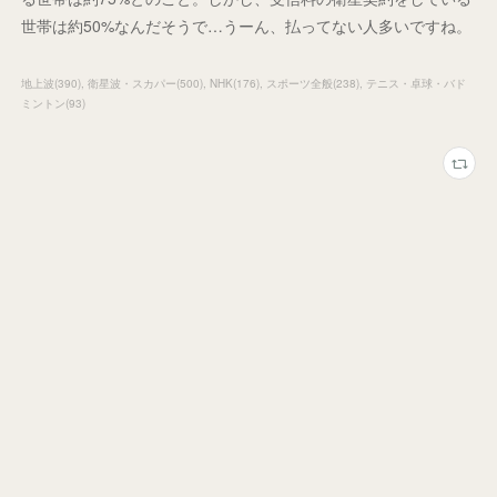
世帯は約50%なんだそうで…うーん、払ってない人多いですね。
地上波
(
390
)
衛星波・スカパー
(
500
)
NHK
(
176
)
スポーツ全般
(
238
)
テニス・卓球・バド
ミントン
(
93
)