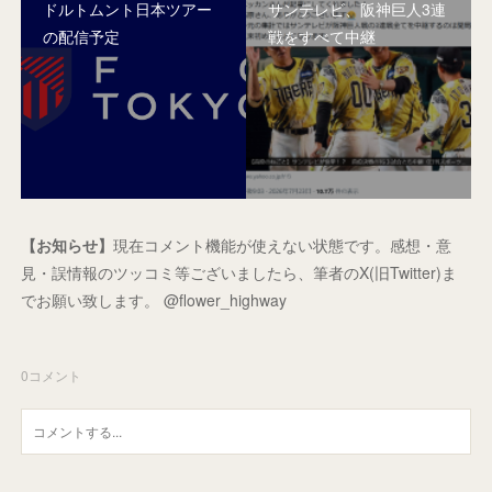
ドルトムント日本ツアー
サンテレビ、阪神巨人3連
の配信予定
戦をすべて中継
【お知らせ】
現在コメント機能が使えない状態です。感想・意
見・誤情報のツッコミ等ございましたら、筆者のX(旧Twitter)ま
でお願い致します。 @flower_highway
0
コメント