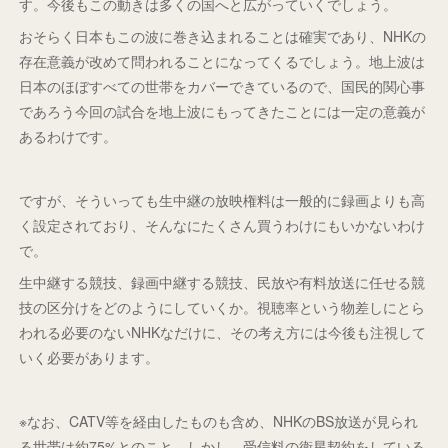
す。今後もこの動きは多くの国へと広がっていくでしょう。
おそらく日本もこの波に巻き込まれることは確実であり、NHKの
存在意義が改めて問われることになってくるでしょう。地上波は
日本のほぼすべての世帯をカバーできているので、国民的関心事
であろう今回の試合を地上波にもってきたことには一定の意義が
あるわけです。
ですが、そういっても生中継の放映権料は一般的に録画よりも高
く設定されており、そんなにたくさん買うわけにもいかないわけ
で。
生中継する競技、録画中継する競技、民放や有料放送に任せる競
技の区分けをどのようにしていくか。視聴率という物差しにとら
われる必要のないNHKなだけに、その考え方には今後も注視して
いく必要があります。
※なお、CATV等を経由したものも含め、NHKのBS放送が見られ
る世帯は約75%とのこと。しかし、受信料の衛星契約をしている