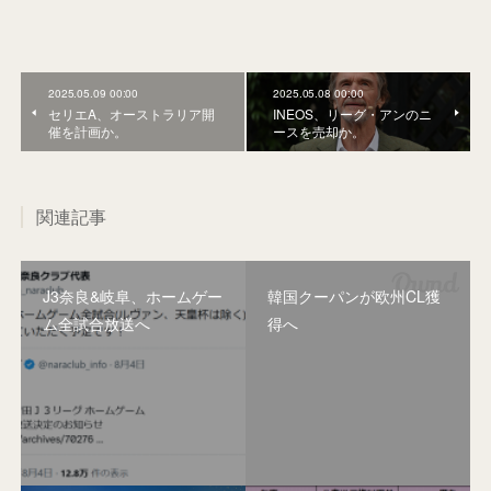
2025.05.09 00:00
2025.05.08 00:00
セリエA、オーストラリア開
INEOS、リーグ・アンのニ
催を計画か。
ースを売却か。
関連記事
J3奈良&岐阜、ホームゲー
韓国クーパンが欧州CL獲
ム全試合放送へ
得へ