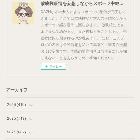
放映権事情を妄想しながらスポーツ中継を楽しむ
DAZNなどの参入によりスポーツの配信が充実して
きました。ここでは放映権など大人の事情の話から
スポーツ中継を勝手に楽しみます。 放映権にはさ
まざまな制約があり、また移動することもあり、視
聴者は振り回されるのが現実です。 なお、このブ
ログの内容は公開情報を除いて基本的に筆者の推測
および妄想です。実際の契約内容は当事者にしか知
りえないことをあらかじめご承知ください。
フォロー
アーカイブ
2026
(
419
)
(
14
)
2025
(
719
)
(
55
)
(
75
)
2024
(
607
)