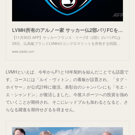
LVMH所有のアルノー家 サッカー仏2部パリFCを買収
【11月30日 AFP】サッカーフランス・リーグ2（2部）のパリFCは
29日、仏高級ブランドLVMHのコングロマリットを所有する同国…
www.afpbb.com
LVMHといえば、今年からF1と10年契約を結んだことでも話題で
す。コースには「ルイ・ヴィトン」の看板が設置され、「タグ・
ホイヤー」が公式計時に復活。表彰台のシャンパンにも「モエ・
エ・シャンドン」が復活しました。今後スポーツへの投資を強め
ていくことが期待され、そこにレッドブルも加わるとなると、さ
らなる躍進を期待せざるを得ません。