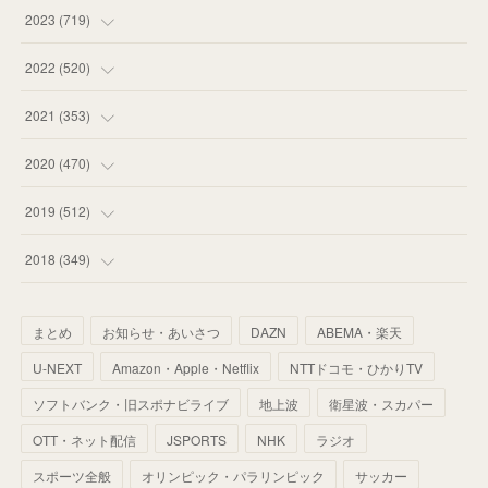
(
58
)
(
63
)
(
51
)
2023
(
719
)
(
58
)
(
57
)
(
48
)
(
59
)
2022
(
520
)
(
53
)
(
60
)
(
35
)
(
52
)
(
65
)
2021
(
353
)
(
59
)
(
62
)
(
51
)
(
55
)
(
44
)
(
31
)
2020
(
470
)
(
55
)
(
55
)
(
60
)
(
63
)
(
41
)
(
33
)
(
34
)
2019
(
512
)
(
67
)
(
61
)
(
59
)
(
53
)
(
43
)
(
34
)
(
32
)
(
51
)
2018
(
349
)
(
64
)
(
59
)
(
66
)
(
46
)
(
30
)
(
33
)
(
46
)
(
37
)
まとめ
お知らせ・あいさつ
DAZN
ABEMA・楽天
(
52
)
(
51
)
(
61
)
(
42
)
(
25
)
(
36
)
(
44
)
(
35
)
U-NEXT
Amazon・Apple・Netflix
NTTドコモ・ひかりTV
(
68
)
(
40
)
(
54
)
(
41
)
(
29
)
(
33
)
(
42
)
(
40
)
ソフトバンク・旧スポナビライブ
地上波
衛星波・スカパー
(
60
)
(
50
)
(
56
)
(
33
)
(
25
)
(
53
)
OTT・ネット配信
JSPORTS
NHK
ラジオ
(
50
)
(
39
)
(
42
)
スポーツ全般
(
58
)
オリンピック・パラリンピック
サッカー
(
56
)
(
38
)
(
32
)
(
41
)
(
34
)