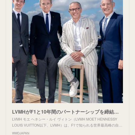
LVMHがF1と10年間のパートナーシップを締結 スポーツシーンとの結び付きを強固に - WWDJAPAN
LVMH モエ ヘネシー・ルイ ヴィトン（LVMH MOET HENNESSY
LOUIS VUITTON以下、LVMH）は、F1で知られる世界最高峰の自…
WWDJAPAN