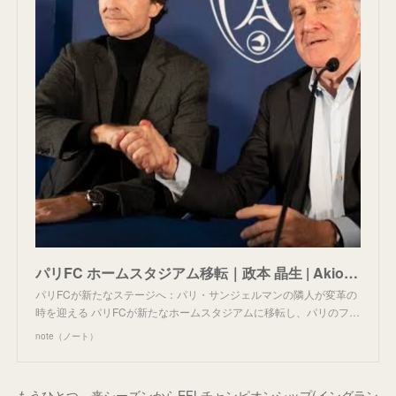
パリFC ホームスタジアム移転｜政本 晶生 | Akio Masamoto
パリFCが新たなステージへ：パリ・サンジェルマンの隣人が変革の
時を迎える パリFCが新たなホームスタジアムに移転し、パリのフ…
note（ノート）
もうひとつ、来シーズンからEFLチャンピオンシップ(イングラン