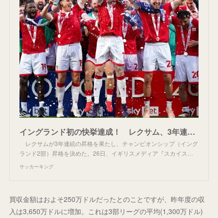
イングランド初の快挙達成！ レクサム、3年連続昇格で来季は44年ぶりに2部へ | サッカーキング
レクサムが3年連続の昇格を果たし、チャンピオンシップ（イング
ランド2部）昇格を決めた。26日、イギリスメディア『スカイス…
サッカーキング
買収金額はおよそ250万ドルだったとのことですが、昨年度の収
入は3,650万ドルに増加。これは3部リーグの平均(1,300万ドル)