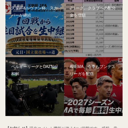
天皇杯&ルヴァン杯、スカ
Jリーグ、クラブへの配分
パーが継続
金を増額
ベルギーリーグとDAZNが
ABEMA、今季もブンデス
和解
リーガを配信
【お知らせ】
現在コメント機能が使えない状態です。感想・意