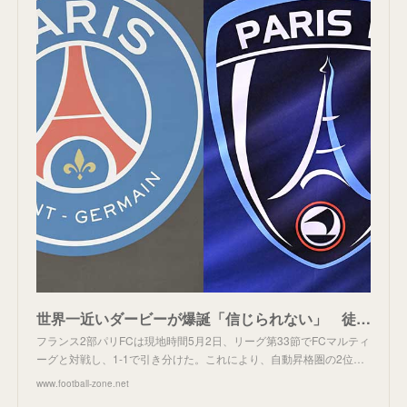
世界一近いダービーが爆誕「信じられない」 徒歩数秒の距離…パリFCが昇格で実現
フランス2部パリFCは現地時間5月2日、リーグ第33節でFCマルティ
ーグと対戦し、1-1で引き分けた。これにより、自動昇格圏の2位…
www.football-zone.net