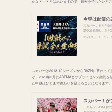
かな・・・とは思いますので、続報を待ちたいと
スカパーＪＳＡＴ株式
20試合追加し、計40
プレスリリース・ニュースリ
スカパーは2018-19シーズンからDAZNに替わっ
が、2023年2月にABEMAとサブライセンス契
た中継はひとまず終わりを迎えることになります
スカパーJSAT 株
占放送権・配信権（地