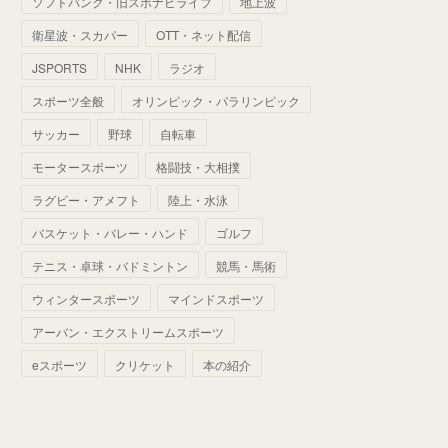
ソフトバンク・旧スポナビライブ
地上波
(
70
)
(
41
)
(
28
)
(
13
)
(
37
)
(
22
)
衛星波・スカパー
OTT・ネット配信
(
29
)
(
29
)
(
45
)
(
37
)
(
29
)
JSPORTS
NHK
ラジオ
(
33
)
(
49
)
(
59
)
(
32
)
スポーツ全般
オリンピック・パラリンピック
(
41
)
(
44
)
(
50
)
サッカー
野球
自転車
(
36
)
(
14
)
モータースポーツ
格闘技・大相撲
ラグビー・アメフト
陸上・水泳
バスケット・バレー・ハンド
ゴルフ
テニス・卓球・バドミントン
競馬・馬術
ウィンタースポーツ
マインドスポーツ
アーバン・エクストリームスポーツ
eスポーツ
クリケット
本の紹介