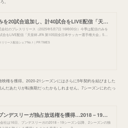
ころ。
今季は配信のみを20試合追加し、計40試合をLIVE配信「天皇杯 JFA 第105回全日本サッカー選手権大会」5月24日(土)の1回戦より放送・配信決定！
会社のプレスリリース（2025年5月7日 16時00分）今季は配信のみを
試合をLIVE配信「天皇杯 JFA 第105回全日本サッカー選手権大会」5…
リース配信シェアNo.1｜PR TIMES
て放映権を獲得。2020-21シーズンにはさらに5年契約を結びました
約を結んだあたりが転換期だったかもしれません。7シーズンにわたっ
。
スカパー！がブンデスリーガ独占放送権を獲得…2018－19シーズンから放送 | サッカーキング
式会社は16日、ブンデスリーガの2018－19シーズン以降、2シーズンの独
上波を除く）を獲得したことを発表した。 2···