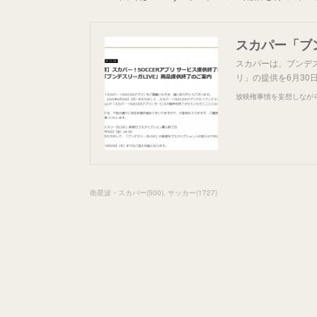
スカパー「ブ
スカパーは、ブンデ
リ」の提供を6月3
放映権事情を妄想しなが
衛星波・スカパー
(
500
)
サッカー
(
1727
)