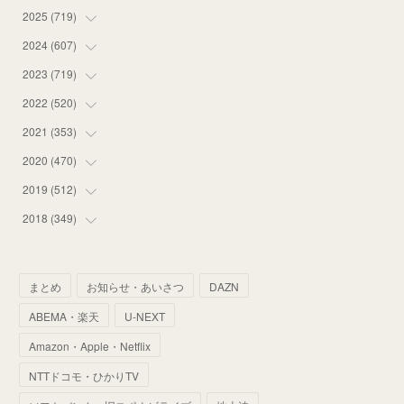
2025
(
719
(
12
)
)
(
55
)
2024
(
607
(
75
)
)
(
58
)
(
63
)
2023
(
719
(
51
)
)
(
58
)
(
57
)
(
48
)
2022
(
520
(
59
)
)
(
53
)
(
60
)
(
35
)
(
52
)
2021
(
353
(
65
)
)
(
59
)
(
62
)
(
51
)
(
55
)
(
44
)
2020
(
470
(
31
)
)
(
55
)
(
55
)
(
60
)
(
63
)
(
41
)
(
33
)
2019
(
512
(
34
)
)
(
67
)
(
61
)
(
59
)
(
53
)
(
43
)
(
34
)
(
32
)
2018
(
349
(
51
)
)
(
64
)
(
59
)
(
66
)
(
46
)
(
30
)
(
33
)
(
46
)
(
37
)
(
52
)
(
51
)
(
61
)
(
42
)
(
25
)
(
36
)
(
44
)
(
35
)
まとめ
お知らせ・あいさつ
DAZN
(
68
)
(
40
)
(
54
)
(
41
)
(
29
)
(
33
)
(
42
)
(
40
)
ABEMA・楽天
U-NEXT
(
60
)
(
50
)
(
56
)
(
33
)
(
25
)
(
53
)
(
50
)
(
39
)
Amazon・Apple・Netflix
(
42
)
(
58
)
(
56
)
(
38
)
(
32
)
(
41
)
(
34
)
(
42
)
NTTドコモ・ひかりTV
(
45
)
(
74
)
(
57
)
(
24
)
(
60
)
(
32
)
(
9
)