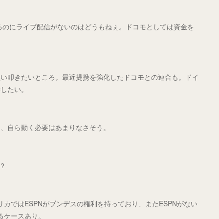
l」があるのにライブ配信がないのはどうもねぇ。ドコモとしては資金を
買い叩きたいところ。最近提携を強化したドコモとの連合も。ドイ
待したい。
く、自ら動く必要はあまりなさそう。
？
メリカではESPNがブンデスの権利を持っており、またESPNがない
いるケースあり。