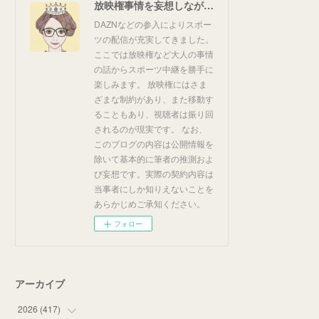
放映権事情を妄想しながらスポーツ中継を楽しむ
DAZNなどの参入によりスポー
ツの配信が充実してきました。
ここでは放映権など大人の事情
の話からスポーツ中継を勝手に
楽しみます。 放映権にはさま
ざまな制約があり、また移動す
ることもあり、視聴者は振り回
されるのが現実です。 なお、
このブログの内容は公開情報を
除いて基本的に筆者の推測およ
び妄想です。実際の契約内容は
当事者にしか知りえないことを
あらかじめご承知ください。
フォロー
アーカイブ
2026
(
417
)