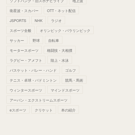
ソフトバンク・旧スポナビライブ
地上波
(
70
)
(
41
)
(
28
)
(
13
)
(
37
)
(
22
)
衛星波・スカパー
OTT・ネット配信
(
29
)
(
29
)
(
45
)
(
37
)
(
29
)
JSPORTS
NHK
ラジオ
(
33
)
(
49
)
(
59
)
(
32
)
スポーツ全般
オリンピック・パラリンピック
(
41
)
(
44
)
(
50
)
サッカー
野球
自転車
(
36
)
(
14
)
モータースポーツ
格闘技・大相撲
ラグビー・アメフト
陸上・水泳
バスケット・バレー・ハンド
ゴルフ
テニス・卓球・バドミントン
競馬・馬術
ウィンタースポーツ
マインドスポーツ
アーバン・エクストリームスポーツ
eスポーツ
クリケット
本の紹介