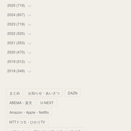
2025
(
719
(
14
)
)
(
55
)
2024
(
607
(
75
)
)
(
58
)
(
63
)
2023
(
719
(
51
)
)
(
58
)
(
57
)
(
48
)
2022
(
520
(
59
)
)
(
53
)
(
60
)
(
35
)
(
52
)
2021
(
353
(
65
)
)
(
59
)
(
62
)
(
51
)
(
55
)
(
44
)
2020
(
470
(
31
)
)
(
55
)
(
55
)
(
60
)
(
63
)
(
41
)
(
33
)
2019
(
512
(
34
)
)
(
67
)
(
61
)
(
59
)
(
53
)
(
43
)
(
34
)
(
32
)
2018
(
349
(
51
)
)
(
64
)
(
59
)
(
66
)
(
46
)
(
30
)
(
33
)
(
46
)
(
37
)
(
52
)
(
51
)
(
61
)
(
42
)
(
25
)
(
36
)
(
44
)
(
35
)
まとめ
お知らせ・あいさつ
DAZN
(
68
)
(
40
)
(
54
)
(
41
)
(
29
)
(
33
)
(
42
)
(
40
)
ABEMA・楽天
U-NEXT
(
60
)
(
50
)
(
56
)
(
33
)
(
25
)
(
53
)
(
50
)
(
39
)
Amazon・Apple・Netflix
(
42
)
(
58
)
(
56
)
(
38
)
(
32
)
(
41
)
(
34
)
(
42
)
NTTドコモ・ひかりTV
(
45
)
(
74
)
(
57
)
(
24
)
(
60
)
(
32
)
(
9
)