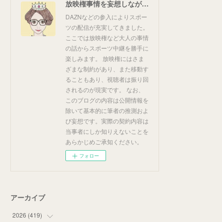
放映権事情を妄想しながらスポーツ中継を楽しむ
DAZNなどの参入によりスポー
ツの配信が充実してきました。
ここでは放映権など大人の事情
の話からスポーツ中継を勝手に
楽しみます。 放映権にはさま
ざまな制約があり、また移動す
ることもあり、視聴者は振り回
されるのが現実です。 なお、
このブログの内容は公開情報を
除いて基本的に筆者の推測およ
び妄想です。実際の契約内容は
当事者にしか知りえないことを
あらかじめご承知ください。
フォロー
アーカイブ
2026
(
419
)