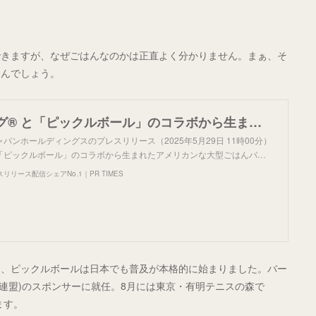
できますが、なぜごはんなのかは正直よく分かりません。まぁ、そ
なんでしょう。
バーガーキング® と「ピックルボール」のコラボから生まれたアメリカンな大型ごはんバーガー『ピックルボールバーガー』新登場！直火焼き100％ビーフ3枚とピクルス11枚を特製ライスパティで豪快にサンド！
パンホールディングスのプレスリリース（2025年5月29日 11時00分）
と「ピックルボール」のコラボから生まれたアメリカンな大型ごはんバ…
リース配信シェアNo.1｜PR TIMES
ツ、ピックルボールは日本でも普及が本格的に始まりました。バー
ル日本連盟)のスポンサーに就任。8月には東京・有明テニスの森で
ます。