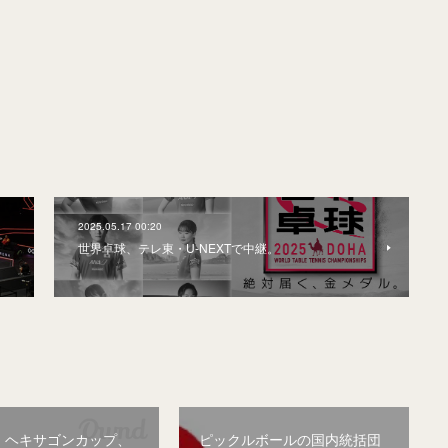
2025.05.17 00:20
世界卓球、テレ東・U-NEXTで中継。
・ヘキサゴンカップ、
ピックルボールの国内統括団