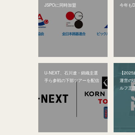
JSPOに同時加盟
今年もD
U-NEXT、石川遼・錦織圭選
【202
手ら参戦の下部ツアーを配信
運営のU
ルフ王