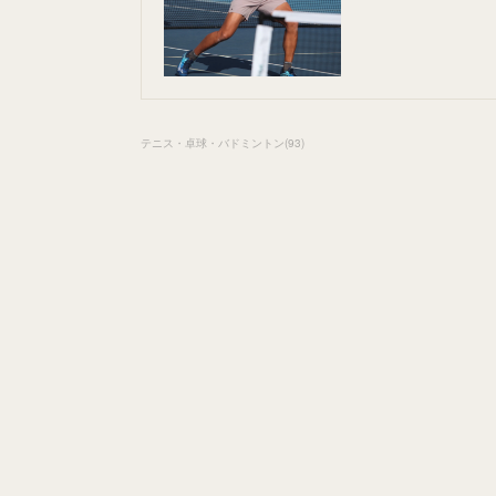
テニス・卓球・バドミントン
(
93
)