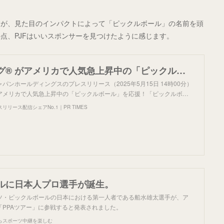
すが、見た目のインパクトによって「ピックルボール」の名前を頭
点、PJFはいいスポンサーを見つけたように感じます。
バーガーキング® がアメリカで人気急上昇中の「ピックルボール」を応援！「ピックルボール日本連盟」とスポンサー契約を締結 日本初の公式リーグ戦「BURGER KING® CUP」を東京 有明で開催決定！
パンホールディングスのプレスリリース（2025年5月15日 14時00分）
がアメリカで人気急上昇中の「ピックルボール」を応援！「ピックルボ…
リース配信シェアNo.1｜PR TIMES
ルに日本人プロ選手が誕生。
ツ・ピックルボールの日本における第一人者である船水雄太選手が、ア
「PPAツアー」に参戦すると発表されました。
らスポーツ中継を楽しむ