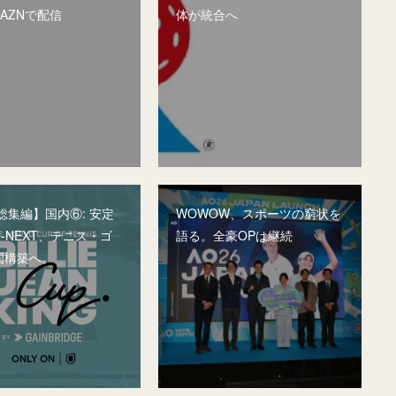
AZNで配信
体が統合へ
5総集編】国内⑥: 安定
WOWOW、スポーツの窮状を
-NEXT、テニス・ゴ
語る。全豪OPは継続
国構築へ。