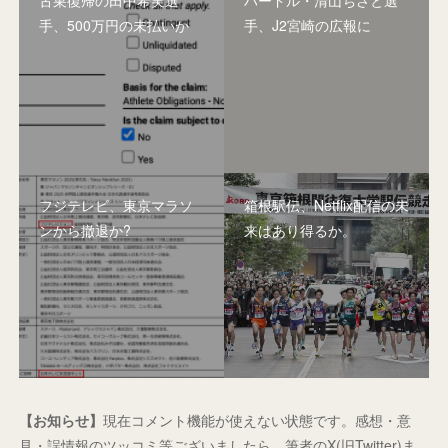
手、500万円の未払いか
手、J2宮崎の広報に
フジテレビ、東京マラソ
箱根駅伝、Netflix配信の未
ンから撤退か?
来はあり得るか。
【お知らせ】
現在コメント機能が使えない状態です。感想・意
見・誤情報のツッコミ等ございましたら、筆者のX(旧Twitter)ま