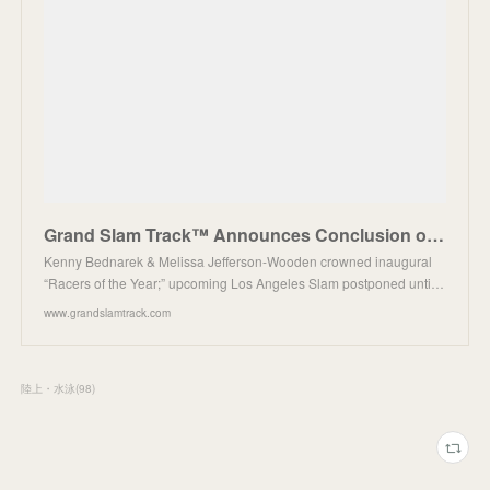
Grand Slam Track™ Announces Conclusion of Groundbreaking 2025 Season
Kenny Bednarek & Melissa Jefferson-Wooden crowned inaugural
“Racers of the Year;” upcoming Los Angeles Slam postponed unti…
www.grandslamtrack.com
陸上・水泳
(
98
)