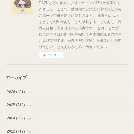
DAZNなどの参入によりスポーツの配信が充実して
きました。ここでは放映権など大人の事情の話から
スポーツ中継を勝手に楽しみます。 放映権にはさ
まざまな制約があり、また移動することもあり、視
聴者は振り回されるのが現実です。 なお、このブ
ログの内容は公開情報を除いて基本的に筆者の推測
および妄想です。実際の契約内容は当事者にしか知
りえないことをあらかじめご承知ください。
フォロー
アーカイブ
2026
(
421
)
(
16
)
2025
(
719
)
(
55
)
(
75
)
2024
(
607
)
(
58
)
(
63
)
(
51
)
2023
(
719
)