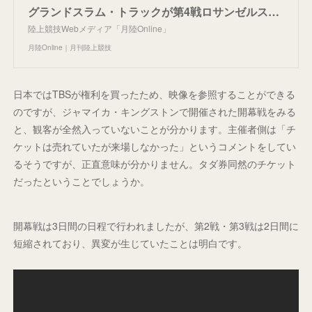
グランドスラム・トラックが第4戦ロサンゼルス大会の中止、26年への延期を発表！25年シーズンは3大会で終了、理由は公表せず | 月陸Online｜月刊陸上競技
陸上競技Webメディア「月陸Online」
月陸Online｜月刊陸上競技
日本ではTBSが権利を買ったため、映像を参照することができる
のですが、ジャマイカ・キングストンで開催された開幕戦をみる
と、観客が全然入っていないことが分かります。主催者側は「チ
ケットは売れていたが来場しなかった」というコメントをしてい
るそうですが、正直意味が分かりません。タダ券同然のチケット
だったということでしょうか。
開幕戦は3日間の日程で行われましたが、第2戦・第3戦は2日間に
短縮されており、異変が生じていたことは明白です。