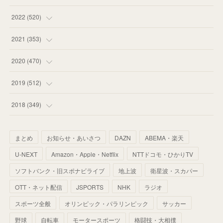
(
58
)
(
57
)
(
48
)
(
59
)
2022
(
520
)
(
53
)
(
60
)
(
35
)
(
52
)
(
65
)
2021
(
353
)
(
59
)
(
62
)
(
51
)
(
55
)
(
44
)
(
31
)
2020
(
470
)
(
55
)
(
55
)
(
60
)
(
63
)
(
41
)
(
33
)
(
34
)
2019
(
512
)
(
67
)
(
61
)
(
59
)
(
53
)
(
43
)
(
34
)
(
32
)
(
51
)
2018
(
349
)
(
64
)
(
59
)
(
66
)
(
46
)
(
30
)
(
33
)
(
46
)
(
37
)
まとめ
お知らせ・あいさつ
DAZN
ABEMA・楽天
(
52
)
(
51
)
(
61
)
(
42
)
(
25
)
(
36
)
(
44
)
(
35
)
U-NEXT
Amazon・Apple・Netflix
NTTドコモ・ひかりTV
(
68
)
(
40
)
(
54
)
(
41
)
(
29
)
(
33
)
(
42
)
(
40
)
ソフトバンク・旧スポナビライブ
地上波
衛星波・スカパー
(
60
)
(
50
)
(
56
)
(
33
)
(
25
)
(
53
)
OTT・ネット配信
JSPORTS
NHK
ラジオ
(
50
)
(
39
)
(
42
)
スポーツ全般
(
58
)
オリンピック・パラリンピック
サッカー
(
56
)
(
38
)
(
32
)
(
41
)
(
34
)
(
42
)
野球
自転車
モータースポーツ
格闘技・大相撲