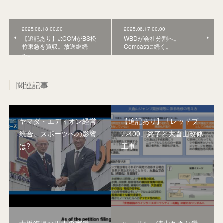
2025.06.18 00:00
2025.06.17 00:00
【追記あり】J:COMがBS松
WBDが会社分割へ。
竹東急を買収。放送継続
Comcastに続く。
へ。
関連記事
ヤマダ・エディオン経営
【追記あり】「レッドブ
統合。スポーツへの影響
ル400」終了と大倉山改修
は?
工事
古巣復帰の田中希実選
ハードル・清山ちさと選