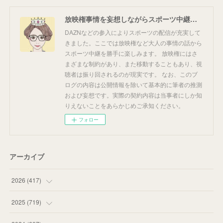
放映権事情を妄想しながらスポーツ中継を楽しむ
DAZNなどの参入によりスポーツの配信が充実して
きました。ここでは放映権など大人の事情の話から
スポーツ中継を勝手に楽しみます。 放映権にはさ
まざまな制約があり、また移動することもあり、視
聴者は振り回されるのが現実です。 なお、このブ
ログの内容は公開情報を除いて基本的に筆者の推測
および妄想です。実際の契約内容は当事者にしか知
りえないことをあらかじめご承知ください。
フォロー
アーカイブ
2026
(
417
)
(
12
)
2025
(
719
)
(
55
)