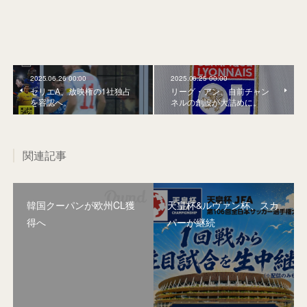
2025.06.26 00:00
2025.06.25 00:00
セリエA、放映権の1社独占
リーグ・アン、自前チャン
を容認へ。
ネルの創設が大詰めに。
関連記事
韓国クーパンが欧州CL獲
天皇杯&ルヴァン杯、スカ
得へ
パーが継続