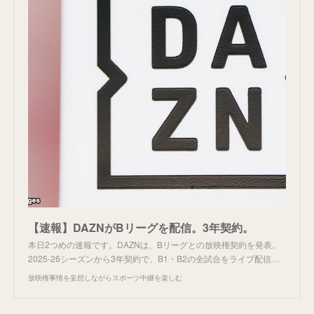
【速報】DAZNがBリーグを配信。3年契約。
本日2つめの速報です。DAZNは、Bリーグとの放映権契約を発表。
2025-26シーズンから3年契約で、B1・B2の全試合をライブ配信…
放映権事情を妄想しながらスポーツ中継を楽しむ