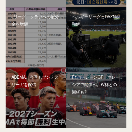
Jリーグ、クラブへの配分
ベルギーリーグとDAZNが
金を増額
和解
ABEMA、今季もブンデス
F1バーレーンGP、マレー
リーガを配信
シアで開催へ。W杯との
因縁も?