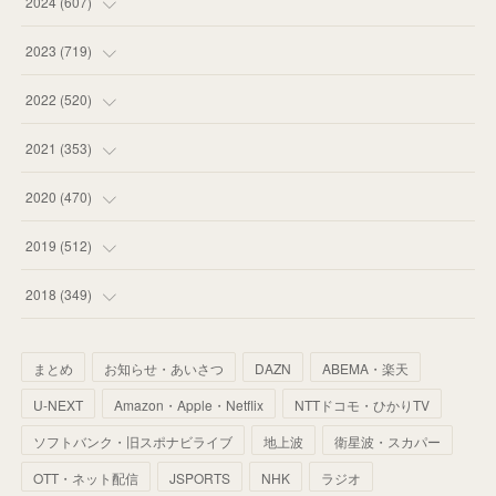
(
75
)
2024
(
607
)
(
58
)
(
63
)
(
51
)
2023
(
719
)
(
58
)
(
57
)
(
48
)
(
59
)
2022
(
520
)
(
53
)
(
60
)
(
35
)
(
52
)
(
65
)
2021
(
353
)
(
59
)
(
62
)
(
51
)
(
55
)
(
44
)
(
31
)
2020
(
470
)
(
55
)
(
55
)
(
60
)
(
63
)
(
41
)
(
33
)
(
34
)
2019
(
512
)
(
67
)
(
61
)
(
59
)
(
53
)
(
43
)
(
34
)
(
32
)
(
51
)
2018
(
349
)
(
64
)
(
59
)
(
66
)
(
46
)
(
30
)
(
33
)
(
46
)
(
37
)
まとめ
お知らせ・あいさつ
DAZN
ABEMA・楽天
(
52
)
(
51
)
(
61
)
(
42
)
(
25
)
(
36
)
(
44
)
(
35
)
U-NEXT
Amazon・Apple・Netflix
NTTドコモ・ひかりTV
(
68
)
(
40
)
(
54
)
(
41
)
(
29
)
(
33
)
(
42
)
(
40
)
ソフトバンク・旧スポナビライブ
地上波
衛星波・スカパー
(
60
)
(
50
)
(
56
)
(
33
)
(
25
)
(
53
)
OTT・ネット配信
JSPORTS
NHK
ラジオ
(
50
)
(
39
)