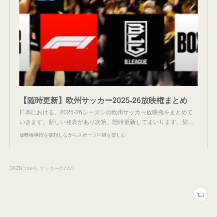
【随時更新】欧州サッカー2025-26放映権まとめ
日本における、2025-26シーズンの欧州サッカー放映権をまとめて
いきます。新しい発表があり次第、随時更新してまいります。契…
放映権事情を妄想しながらスポーツ中継を楽しむ
DAZN
(
1364
)
サッカー
(
1727
)