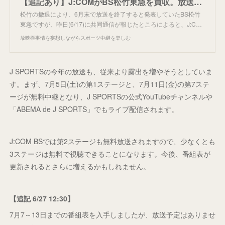
【追記あり】J:COMがBS松竹東急を買収。放送継続へ。
松竹の撤退により、6月末で放送を終了すると発表していたBS松竹
東急ですが、昨日(6/17)に共同通信が報じたところによると、J:C…
放映権事情を妄想しながらスポーツ中継を楽しむ
J SPORTSの今年の放送も、従来より露出を増やそうとしていま
す。まず、7月5日(土)の第1ステージと、7月11日(金)の第7ステ
ージが無料中継となり、J SPORTSの公式YouTubeチャンネルや
「ABEMA de J SPORTS」でもライブ配信されます。
J:COM BSでは第2ステージも無料放送されますので、少なくとも
3ステージは無料で視聴できることになります。今後、番組表が
更新されるとさらに増えるかもしれません。
【追記 6/27 12:30】
7月7～13日までの番組表を入手しましたが、放送予定はありませ