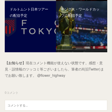
ドルトムント日本ツアー
キングス・ワールドカッ
の配信予定
プの配信予定
【お知らせ】
現在コメント機能が使えない状態です。感想・意
見・誤情報のツッコミ等ございましたら、筆者のX(旧Twitter)ま
でお願い致します。 @flower_highway
0
コメント