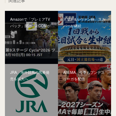
関連記事
Amazonで「プレミアTV
天皇杯&ルヴァン杯、スカ
パック」開始。J:COMが
パーが継続
主導
JRA、海外競馬の馬券発
ABEMA、今季もブンデス
売を拡大へ
リーガを配信