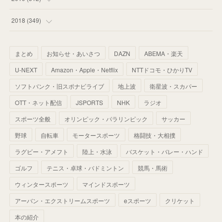
(
67
)
(
61
)
(
59
)
(
53
)
(
43
)
(
34
)
(
32
)
(
51
)
2018
(
349
)
(
64
)
(
59
)
(
66
)
(
46
)
(
30
)
(
33
)
(
46
)
(
37
)
まとめ
お知らせ・あいさつ
DAZN
ABEMA・楽天
(
52
)
(
51
)
(
61
)
(
42
)
(
25
)
(
36
)
(
44
)
(
35
)
U-NEXT
Amazon・Apple・Netflix
NTTドコモ・ひかりTV
(
68
)
(
40
)
(
54
)
(
41
)
(
29
)
(
33
)
(
42
)
(
40
)
ソフトバンク・旧スポナビライブ
地上波
衛星波・スカパー
(
60
)
(
50
)
(
56
)
(
33
)
(
25
)
(
53
)
OTT・ネット配信
JSPORTS
NHK
ラジオ
(
50
)
(
39
)
(
42
)
スポーツ全般
(
58
)
オリンピック・パラリンピック
サッカー
(
56
)
(
38
)
(
32
)
(
41
)
(
34
)
(
42
)
野球
自転車
モータースポーツ
格闘技・大相撲
(
45
)
(
74
)
(
57
)
(
24
)
(
60
)
(
32
)
(
9
)
ラグビー・アメフト
陸上・水泳
バスケット・バレー・ハンド
(
70
)
(
41
)
(
28
)
(
13
)
(
37
)
(
22
)
ゴルフ
テニス・卓球・バドミントン
競馬・馬術
(
29
)
ウィンタースポーツ
(
29
)
マインドスポーツ
(
45
)
(
37
)
(
29
)
アーバン・エクストリームスポーツ
eスポーツ
クリケット
(
33
)
(
49
)
(
59
)
(
32
)
本の紹介