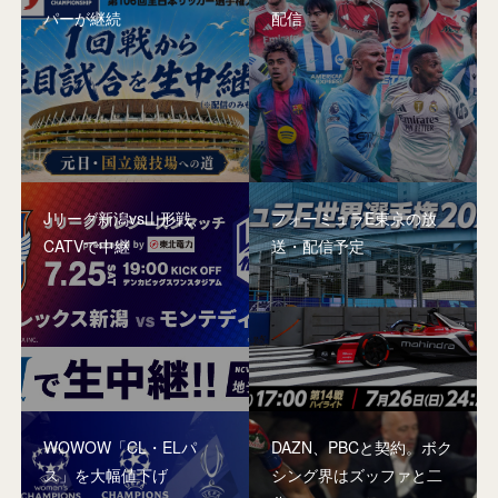
パーが継続
配信
Jリーグ新潟vs山形戦、
フォーミュラE東京の放
CATVで中継
送・配信予定
WOWOW「CL・ELパ
DAZN、PBCと契約。ボク
ス」を大幅値下げ
シング界はズッファと二