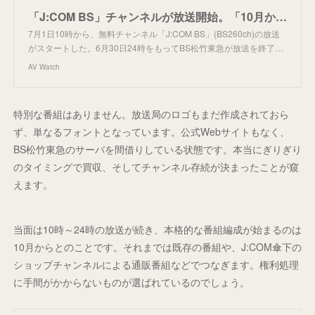
「J:COM BS」チャンネルが放送開始。「10月から質・量ともに充実した内容」に
7月1日10時から、無料チャンネル「J:COM BS」(BS260ch)の放送
がスタートした。6月30日24時をもってBS松竹東急が放送を終了…
AV Watch
特別な番組はありません。放送局のロゴもまだ作成されておら
ず、単なるフォントとなっています。公式Webサイトもなく、
BS松竹東急のサーバを間借りしている状態です。本当にぎりぎり
のタイミングで買収、そしてチャンネル存続が決まったことが窺
えます。
当面は10時～24時の放送が続き、本格的な番組編成が始まるのは
10月からとのことです。それまでは既存の番組や、J:COM傘下の
ショップチャンネルによる通販番組などでつなぎます。権利処理
に手間がかからないものが選ばれているのでしょう。