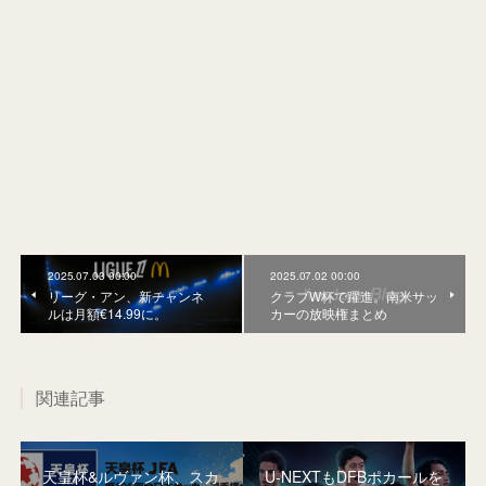
2025.07.03 00:00
2025.07.02 00:00
リーグ・アン、新チャンネ
クラブW杯で躍進。南米サッ
ルは月額€14.99に。
カーの放映権まとめ
関連記事
天皇杯&ルヴァン杯、スカ
U-NEXTもDFBポカールを