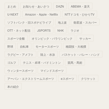
(
37
)
まとめ
お知らせ・あいさつ
DAZN
ABEMA・楽天
(
52
)
(
51
)
(
61
)
(
42
)
(
25
)
(
36
)
(
44
)
(
35
)
U-NEXT
Amazon・Apple・Netflix
NTTドコモ・ひかりTV
(
68
)
(
40
)
(
54
)
(
41
)
(
29
)
(
33
)
(
42
)
(
40
)
ソフトバンク・旧スポナビライブ
地上波
衛星波・スカパー
(
60
)
(
50
)
(
56
)
(
33
)
(
25
)
(
53
)
OTT・ネット配信
JSPORTS
NHK
ラジオ
(
50
)
(
39
)
(
42
)
スポーツ全般
(
58
)
オリンピック・パラリンピック
サッカー
(
56
)
(
38
)
(
32
)
(
41
)
(
34
)
(
42
)
野球
自転車
モータースポーツ
格闘技・大相撲
(
45
)
(
74
)
(
57
)
(
24
)
(
60
)
(
32
)
(
9
)
ラグビー・アメフト
陸上・水泳
バスケット・バレー・ハンド
(
70
)
(
41
)
(
28
)
(
13
)
(
37
)
(
22
)
ゴルフ
テニス・卓球・バドミントン
競馬・馬術
(
29
)
ウィンタースポーツ
(
29
)
マインドスポーツ
(
45
)
(
37
)
(
29
)
アーバン・エクストリームスポーツ
eスポーツ
クリケット
(
33
)
(
49
)
(
59
)
(
32
)
本の紹介
(
41
)
(
44
)
(
50
)
(
36
)
(
14
)