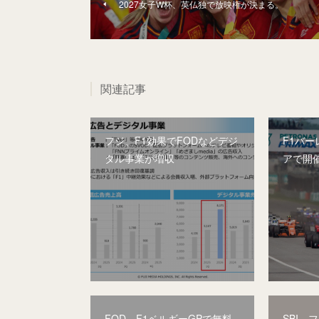
2027女子W杯、英仏独で放映権が決まる。
関連記事
フジ、F1効果でFODなどデジ
F1バー
タル事業が増収
アで開
FOD、F1ベルギーGPで無料
SBI、