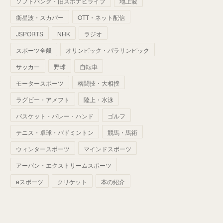
ソフトバンク・旧スポナビライブ
地上波
(
70
)
(
41
)
(
28
)
(
13
)
(
37
)
(
22
)
衛星波・スカパー
OTT・ネット配信
(
29
)
(
29
)
(
45
)
(
37
)
(
29
)
JSPORTS
NHK
ラジオ
(
33
)
(
49
)
(
59
)
(
32
)
スポーツ全般
オリンピック・パラリンピック
(
41
)
(
44
)
(
50
)
サッカー
野球
自転車
(
36
)
(
14
)
モータースポーツ
格闘技・大相撲
ラグビー・アメフト
陸上・水泳
バスケット・バレー・ハンド
ゴルフ
テニス・卓球・バドミントン
競馬・馬術
ウィンタースポーツ
マインドスポーツ
アーバン・エクストリームスポーツ
eスポーツ
クリケット
本の紹介