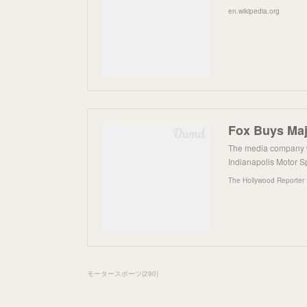
en.wikipedia.org
The media company wi
Indianapolis Motor S
The Hollywood Reporter
モータースポーツ
(
290
)