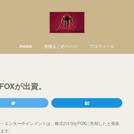
Home
各種まとめページ
プロフィール
FOXが出資。
エンターテインメントは、株式の1/3をFOXに売却したと発表
います。