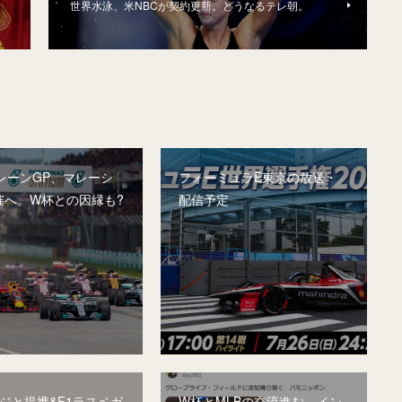
世界水泳、米NBCが契約更新。どうなるテレ朝。
レーンGP、マレーシ
フォーミュラE東京の放送・
催へ。W杯との因縁も?
配信予定
フジと提携&F1ラスベガ
W杯とMLBの交流進む。イン