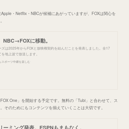
le・Netflix・NBCが候補にあがっていますが、FOXは関心を
す。
NBC→FOXに移動。
ズは2025年からFOXと放映権契約を結んだことを発表しました。全17
てを地上波で放送します。
らスポーツ中継を楽しむ
OX One」を開始する予定です。無料の「Tubi」と合わせて、ス
す。そのためにもコンテンツを揃えていくことは大切です。
リーミング発表。ESPNもまもなく。