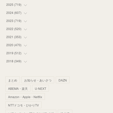
2025
(
719
(
18
)
)
(
55
)
2024
(
607
(
75
)
)
(
58
)
(
63
)
2023
(
719
(
51
)
)
(
58
)
(
57
)
(
48
)
2022
(
520
(
59
)
)
(
53
)
(
60
)
(
35
)
(
52
)
2021
(
353
(
65
)
)
(
59
)
(
62
)
(
51
)
(
55
)
(
44
)
2020
(
470
(
31
)
)
(
55
)
(
55
)
(
60
)
(
63
)
(
41
)
(
33
)
2019
(
512
(
34
)
)
(
67
)
(
61
)
(
59
)
(
53
)
(
43
)
(
34
)
(
32
)
2018
(
349
(
51
)
)
(
64
)
(
59
)
(
66
)
(
46
)
(
30
)
(
33
)
(
46
)
(
37
)
(
52
)
(
51
)
(
61
)
(
42
)
(
25
)
(
36
)
(
44
)
(
35
)
まとめ
お知らせ・あいさつ
DAZN
(
68
)
(
40
)
(
54
)
(
41
)
(
29
)
(
33
)
(
42
)
(
40
)
ABEMA・楽天
U-NEXT
(
60
)
(
50
)
(
56
)
(
33
)
(
25
)
(
53
)
(
50
)
(
39
)
Amazon・Apple・Netflix
(
42
)
(
58
)
(
56
)
(
38
)
(
32
)
(
41
)
(
34
)
(
42
)
NTTドコモ・ひかりTV
(
45
)
(
74
)
(
57
)
(
24
)
(
60
)
(
32
)
(
9
)