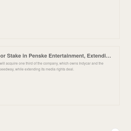
Fox Buys Major Stake in Penske Entertainment, Extending Indycar Rights Deal
ll acquire one third of the company, which owns Indycar and the
peedway, while extending its media rights deal.