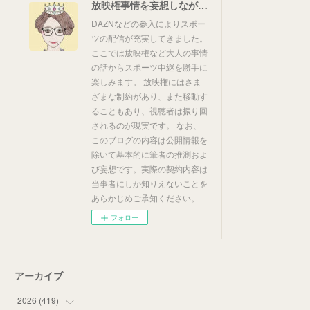
放映権事情を妄想しながらスポーツ中継を楽しむ
DAZNなどの参入によりスポー
ツの配信が充実してきました。
ここでは放映権など大人の事情
の話からスポーツ中継を勝手に
楽しみます。 放映権にはさま
ざまな制約があり、また移動す
ることもあり、視聴者は振り回
されるのが現実です。 なお、
このブログの内容は公開情報を
除いて基本的に筆者の推測およ
び妄想です。実際の契約内容は
当事者にしか知りえないことを
あらかじめご承知ください。
フォロー
アーカイブ
2026
(
419
)