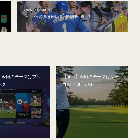
2025.08.08 00:05
セ・パの格差は放映権一括管理の違い?
e】今回のテーマはプレ
【note】今回のテーマは女子
ーグ
ゴルフ(JLPGA)