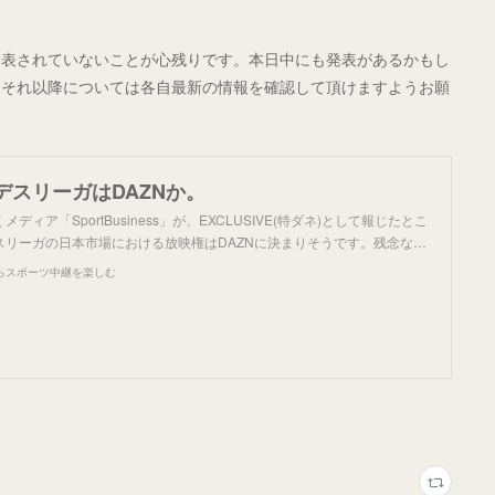
発表されていないことが心残りです。本日中にも発表があるかもし
、それ以降については各自最新の情報を確認して頂けますようお願
デスリーガはDAZNか。
ィア「SportBusiness」が、EXCLUSIVE(特ダネ)として報じたとこ
スリーガの日本市場における放映権はDAZNに決まりそうです。残念な…
らスポーツ中継を楽しむ