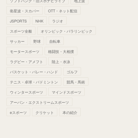
ソフトバンク・旧スポナビライブ
地上波
(
70
)
(
41
)
(
28
)
(
13
)
(
37
)
(
22
)
衛星波・スカパー
OTT・ネット配信
(
29
)
(
29
)
(
45
)
(
37
)
(
29
)
JSPORTS
NHK
ラジオ
(
33
)
(
49
)
(
59
)
(
32
)
スポーツ全般
オリンピック・パラリンピック
(
41
)
(
44
)
(
50
)
サッカー
野球
自転車
(
36
)
(
14
)
モータースポーツ
格闘技・大相撲
ラグビー・アメフト
陸上・水泳
バスケット・バレー・ハンド
ゴルフ
テニス・卓球・バドミントン
競馬・馬術
ウィンタースポーツ
マインドスポーツ
アーバン・エクストリームスポーツ
eスポーツ
クリケット
本の紹介