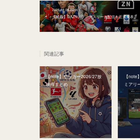
2025.08.08 09:00
【続報】DAZN、ブンデスリーガ配信を正式発表。
関連記事
【note】サッカー2026/27放
【not
映権まとめ
ミアリ