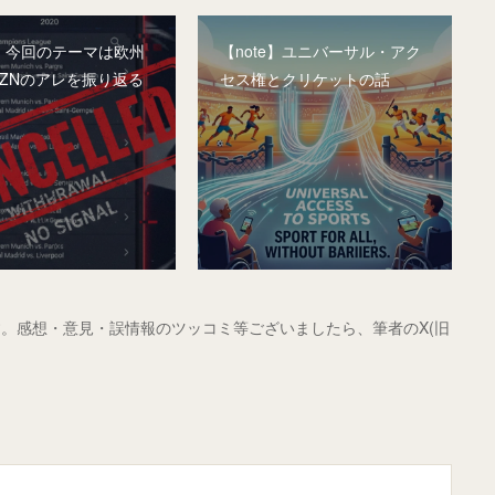
e】今回のテーマは欧州
【note】ユニバーサル・アク
AZNのアレを振り返る
セス権とクリケットの話
。感想・意見・誤情報のツッコミ等ございましたら、筆者のX(旧