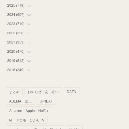
2025
(
719
(
14
)
)
(
55
)
2024
(
607
(
75
)
)
(
58
)
(
63
)
2023
(
719
(
51
)
)
(
58
)
(
57
)
(
48
)
2022
(
520
(
59
)
)
(
53
)
(
60
)
(
35
)
(
52
)
2021
(
353
(
65
)
)
(
59
)
(
62
)
(
51
)
(
55
)
(
44
)
2020
(
470
(
31
)
)
(
55
)
(
55
)
(
60
)
(
63
)
(
41
)
(
33
)
2019
(
512
(
34
)
)
(
67
)
(
61
)
(
59
)
(
53
)
(
43
)
(
34
)
(
32
)
2018
(
349
(
51
)
)
(
64
)
(
59
)
(
66
)
(
46
)
(
30
)
(
33
)
(
46
)
(
37
)
(
52
)
(
51
)
(
61
)
(
42
)
(
25
)
(
36
)
(
44
)
(
35
)
まとめ
お知らせ・あいさつ
DAZN
(
68
)
(
40
)
(
54
)
(
41
)
(
29
)
(
33
)
(
42
)
(
40
)
ABEMA・楽天
U-NEXT
(
60
)
(
50
)
(
56
)
(
33
)
(
25
)
(
53
)
(
50
)
(
39
)
Amazon・Apple・Netflix
(
42
)
(
58
)
(
56
)
(
38
)
(
32
)
(
41
)
(
34
)
(
42
)
NTTドコモ・ひかりTV
(
45
)
(
74
)
(
57
)
(
24
)
(
60
)
(
32
)
(
9
)