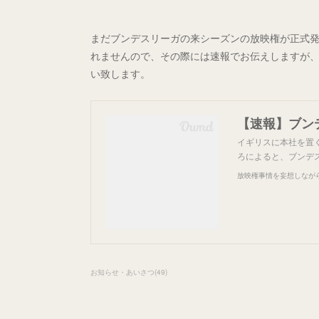
まだブンデスリーガの来シーズンの放映権が正式
れませんので、その際には速報でお伝えしますが
い致します。
【速報】ブン
イギリスに本社を置くメデ
ろによると、ブンデ
放映権事情を妄想しなが
お知らせ・あいさつ
(
49
)