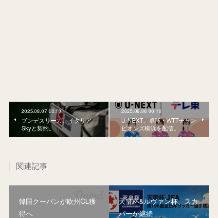
2025.08.07 00:10
2025.08.06 00:10
ブンデスリーガ、イタリア
U-NEXT、卓球・WTTチャン
Skyと契約。
ピオンズ横浜を配信。
関連記事
韓国クーパンが欧州CL獲
天皇杯&ルヴァン杯、スカ
得へ
パーが継続