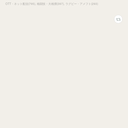
OTT・ネット配信
(
795
)
格闘技・大相撲
(
397
)
ラグビー・アメフト
(
293
)