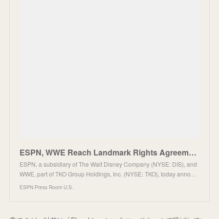
ESPN, WWE Reach Landmark Rights Agreement as ESPN Platforms Become Exclusive U.S. Domestic Home of A
ESPN, a subsidiary of The Walt Disney Company (NYSE: DIS), and
WWE, part of TKO Group Holdings, Inc. (NYSE: TKO), today anno…
ESPN Press Room U.S.