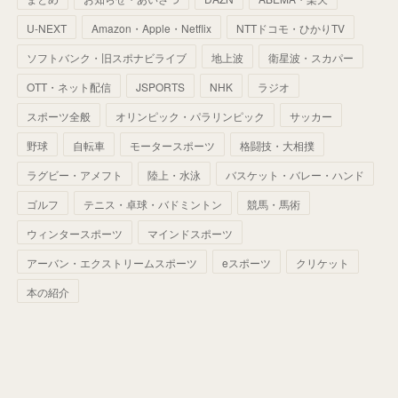
(
52
)
(
51
)
(
61
)
(
42
)
(
25
)
(
36
)
(
44
)
(
35
)
U-NEXT
Amazon・Apple・Netflix
NTTドコモ・ひかりTV
(
68
)
(
40
)
(
54
)
(
41
)
(
29
)
(
33
)
(
42
)
(
40
)
ソフトバンク・旧スポナビライブ
地上波
衛星波・スカパー
(
60
)
(
50
)
(
56
)
(
33
)
(
25
)
(
53
)
OTT・ネット配信
JSPORTS
NHK
ラジオ
(
50
)
(
39
)
(
42
)
スポーツ全般
(
58
)
オリンピック・パラリンピック
サッカー
(
56
)
(
38
)
(
32
)
(
41
)
(
34
)
(
42
)
野球
自転車
モータースポーツ
格闘技・大相撲
(
45
)
(
74
)
(
57
)
(
24
)
(
60
)
(
32
)
(
9
)
ラグビー・アメフト
陸上・水泳
バスケット・バレー・ハンド
(
70
)
(
41
)
(
28
)
(
13
)
(
37
)
(
22
)
ゴルフ
テニス・卓球・バドミントン
競馬・馬術
(
29
)
ウィンタースポーツ
(
29
)
マインドスポーツ
(
45
)
(
37
)
(
29
)
アーバン・エクストリームスポーツ
eスポーツ
クリケット
(
33
)
(
49
)
(
59
)
(
32
)
本の紹介
(
41
)
(
44
)
(
50
)
(
36
)
(
14
)