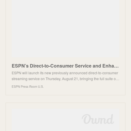
ESPN’s Direct-to-Consumer Service and Enhanced App Launching August 21
ESPN will launch its new previously announced direct-to-consumer
streaming service on Thursday, August 21, bringing the full suite o…
ESPN Press Room U.S.