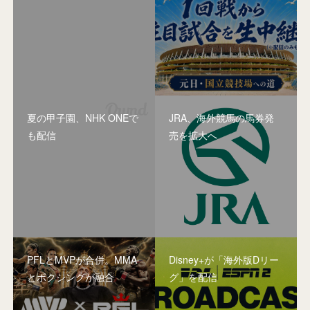
夏の甲子園、NHK ONEで
JRA、海外競馬の馬券発
も配信
売を拡大へ
PFLとMVPが合併。MMA
Disney+が「海外版Dリー
とボクシングが融合
グ」を配信