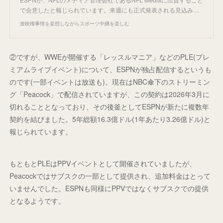
で合意したと報じられています。来週にも正式発表される見込み…
放映権事情を妄想しながらスポーツ中継を楽しむ
②ですが、WWEが開催する「レッスルマニア」などのPLE(プレ
ミアムライブイベント)について、ESPNが独占配信するというも
のです(一部イベントは放送も)。現在はNBC傘下のストリーミン
グ「Peacock」で配信されていますが、この契約は2026年3月に
切れることとなっており、その後釜としてESPNが新たに複数年
契約を結びました。5年総額16.3億ドル(1年あたり3.26億ドル)と
報じられています。
もともとPLEはPPVイベントとして開催されていましたが、
Peacockではサブスクの一部として提供され、追加料金はとって
いませんでした。ESPNも同様にPPVではなくサブスクでの提供
となるようです。