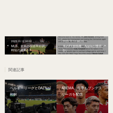
2025.10.12 00:00
2025.10.11 00:10
MLB、全米の視聴率好調。
米のF1放映権、Appleが獲得
時短の成果か?
か。
関連記事
ベルギーリーグとDAZNが
ABEMA、今季もブンデス
和解
リーガを配信