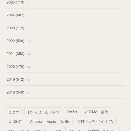
(
14
)
2025
(
719
)
(
55
)
(
75
)
2024
(
607
)
(
58
)
(
63
)
(
51
)
2023
(
719
)
(
58
)
(
57
)
(
48
)
(
59
)
2022
(
520
)
(
53
)
(
60
)
(
35
)
(
52
)
(
65
)
2021
(
353
)
(
59
)
(
62
)
(
51
)
(
55
)
(
44
)
(
31
)
2020
(
470
)
(
55
)
(
55
)
(
60
)
(
63
)
(
41
)
(
33
)
(
34
)
2019
(
512
)
(
67
)
(
61
)
(
59
)
(
53
)
(
43
)
(
34
)
(
32
)
(
51
)
2018
(
349
)
(
64
)
(
59
)
(
66
)
(
46
)
(
30
)
(
33
)
(
46
)
(
37
)
まとめ
お知らせ・あいさつ
DAZN
ABEMA・楽天
(
52
)
(
51
)
(
61
)
(
42
)
(
25
)
(
36
)
(
44
)
(
35
)
U-NEXT
Amazon・Apple・Netflix
NTTドコモ・ひかりTV
(
68
)
(
40
)
(
54
)
(
41
)
(
29
)
(
33
)
(
42
)
(
40
)
ソフトバンク・旧スポナビライブ
地上波
衛星波・スカパー