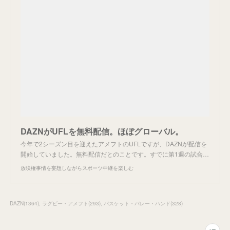
DAZNがUFLを無料配信。ほぼグローバル。
今年で2シーズン目を迎えたアメフトのUFLですが、DAZNが配信を
開始していました。無料配信だとのことです。すでに第1週の試合…
放映権事情を妄想しながらスポーツ中継を楽しむ
DAZN
(
1364
)
ラグビー・アメフト
(
293
)
バスケット・バレー・ハンド
(
328
)