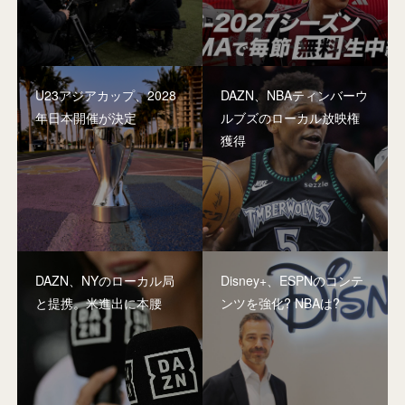
U23アジアカップ、2028
DAZN、NBAティンバーウ
年日本開催が決定
ルブズのローカル放映権
獲得
DAZN、NYのローカル局
Disney+、ESPNのコンテ
と提携。米進出に本腰
ンツを強化? NBAは?