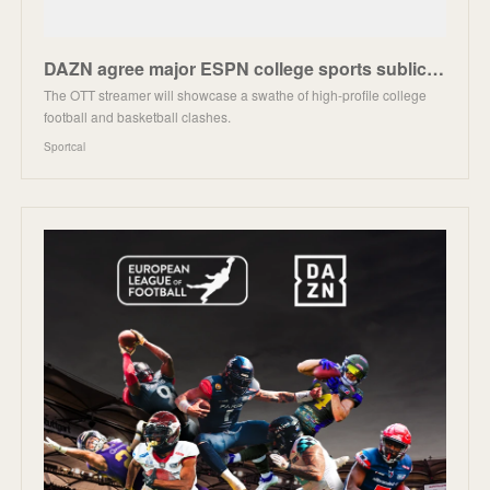
DAZN agree major ESPN college sports sublicense for Europe, MENA - Sportcal
The OTT streamer will showcase a swathe of high-profile college
football and basketball clashes.
Sportcal