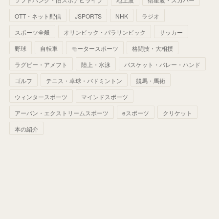
(
60
)
(
50
)
(
56
)
(
33
)
(
25
)
(
53
)
OTT・ネット配信
JSPORTS
NHK
ラジオ
(
50
)
(
39
)
(
42
)
スポーツ全般
(
58
)
オリンピック・パラリンピック
サッカー
(
56
)
(
38
)
(
32
)
(
41
)
(
34
)
(
42
)
野球
自転車
モータースポーツ
格闘技・大相撲
(
45
)
(
74
)
(
57
)
(
24
)
(
60
)
(
32
)
(
9
)
ラグビー・アメフト
陸上・水泳
バスケット・バレー・ハンド
(
70
)
(
41
)
(
28
)
(
13
)
(
37
)
(
22
)
ゴルフ
テニス・卓球・バドミントン
競馬・馬術
(
29
)
ウィンタースポーツ
(
29
)
マインドスポーツ
(
45
)
(
37
)
(
29
)
アーバン・エクストリームスポーツ
eスポーツ
クリケット
(
33
)
(
49
)
(
59
)
(
32
)
本の紹介
(
41
)
(
44
)
(
50
)
(
36
)
(
14
)