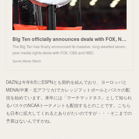
Big Ten officially announces deals with FOX, NBC, CBS
The Big Ten has finally announced its massive, long-awaited seven-
year media rights deals with FOX, CBS and NBC.
Sports Media Watch
DAZNは今年8月にESPNとも契約を結んでおり、ヨーロッパと
MENA(中東・北アフリカ)でカレッジフットボールとバスケの配
信を始めています。来年には「マーチマッドネス」として知られ
るバスケのNCAAトーナメントも配信するとのことです。こちら
も日本に拡大してくれるとありがたいのですが・・・そこまでの
予算はないんですかね。