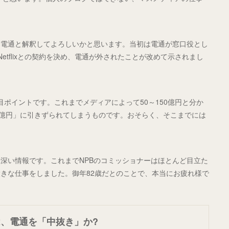
。電通と解釈してよろしいかと思います。当初は電通が窓口役とし
etflixとの契約を決め、電通が外されたことが改めて示されまし
も注目ポイントです。これまでメディアによって50～150億円と分か
0億円」に引きずられてしまうものです。おそらく、そこまでには
深い情報です。これまでNPBのコミッショナーはほとんど目立た
きな仕事をしました。御年82歳だとのことで、本当にお疲れ様で
lix、電通を「中抜き」か?