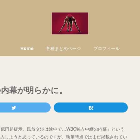
Home
各種まとめページ
プロフィール
の内幕が明らかに。
00億円超提示、民放交渉は途中で…WBC独占中継の内幕」という
購入しようと思っているのですが、執筆時点ではまだ掲載されてい