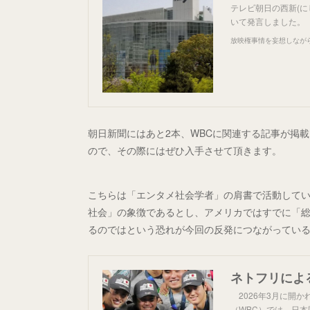
テレビ朝日の西新(に
いて発言しました。
放映権事情を妄想しなが
朝日新聞にはあと2本、WBCに関連する記事が掲
ので、その際にはぜひ入手させて頂きます。
こちらは「エンタメ社会学者」の肩書で活動して
社会」の象徴であるとし、アメリカではすでに「
るのではという恐れが今回の反発につながってい
2026年3月に開
（WBC）では、日本