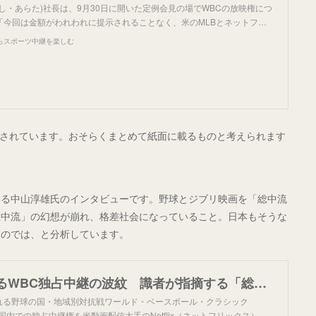
し・あらた)社長は、9月30日に開いた定例会見の場でWBCの放映権につ
「今回は金額がわれわれに提示されることなく、米のMLBとネットフ…
らスポーツ中継を楽しむ
載されています。おそらくまとめて紙面に載るものと考えられます
いる中山淳雄氏のインタビューです。野球とジブリ映画を「総中流
総中流」の幻想が崩れ、格差社会になっていること。日本もそうな
るのでは、と分析しています。
ネトフリによるWBC独占中継の波紋 識者が指摘する「総中流幻想」：朝日新聞
かれる野球の国・地域別対抗戦ワールド・ベースボール・クラシック
国内での独占中継権を米動画配信大手のNetflix（ネットフリックス）…