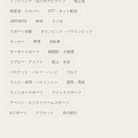
ソフトバンク・旧スポナビライブ
地上波
(
70
)
(
41
)
(
28
)
(
13
)
(
37
)
(
22
)
衛星波・スカパー
OTT・ネット配信
(
29
)
(
29
)
(
45
)
(
37
)
(
29
)
JSPORTS
NHK
ラジオ
(
33
)
(
49
)
(
59
)
(
32
)
スポーツ全般
オリンピック・パラリンピック
(
41
)
(
44
)
(
50
)
サッカー
野球
自転車
(
36
)
(
14
)
モータースポーツ
格闘技・大相撲
ラグビー・アメフト
陸上・水泳
バスケット・バレー・ハンド
ゴルフ
テニス・卓球・バドミントン
競馬・馬術
ウィンタースポーツ
マインドスポーツ
アーバン・エクストリームスポーツ
eスポーツ
クリケット
本の紹介