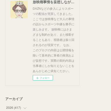
放映権事情を妄想しながらスポーツ中継を楽しむ
DAZNなどの参入によりスポー
ツの配信が充実してきました。
ここでは放映権など大人の事情
の話からスポーツ中継を勝手に
楽しみます。 放映権にはさま
ざまな制約があり、また移動す
ることもあり、視聴者は振り回
されるのが現実です。 なお、
このブログの内容は公開情報を
除いて基本的に筆者の推測およ
び妄想です。実際の契約内容は
当事者にしか知りえないことを
あらかじめご承知ください。
フォロー
アーカイブ
2026
(
417
)