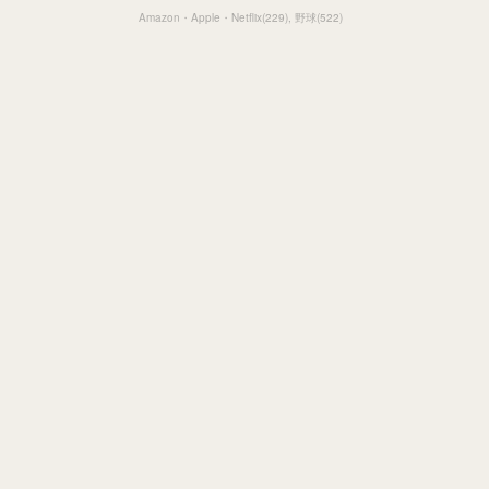
Amazon・Apple・Netflix
(
229
)
野球
(
522
)