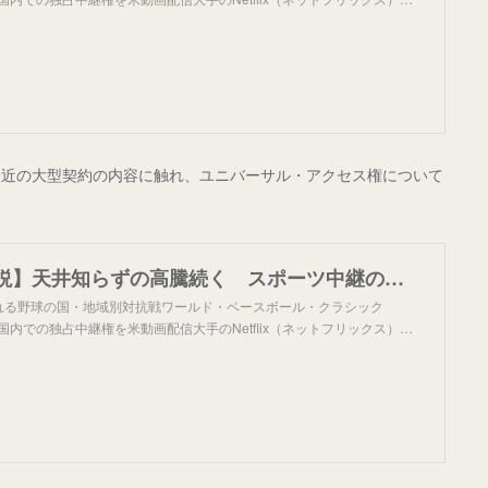
最近の大型契約の内容に触れ、ユニバーサル・アクセス権について
【そもそも解説】天井知らずの高騰続く スポーツ中継の権利とは？：朝日新聞
かれる野球の国・地域別対抗戦ワールド・ベースボール・クラシック
国内での独占中継権を米動画配信大手のNetflix（ネットフリックス）…