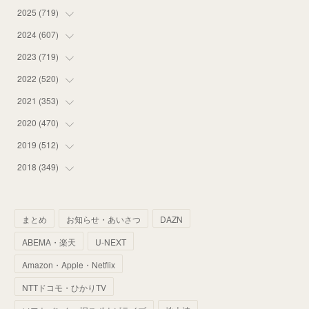
2025
(
719
(
12
)
)
(
55
)
2024
(
607
(
75
)
)
(
58
)
(
63
)
2023
(
719
(
51
)
)
(
58
)
(
57
)
(
48
)
2022
(
520
(
59
)
)
(
53
)
(
60
)
(
35
)
(
52
)
2021
(
353
(
65
)
)
(
59
)
(
62
)
(
51
)
(
55
)
(
44
)
2020
(
470
(
31
)
)
(
55
)
(
55
)
(
60
)
(
63
)
(
41
)
(
33
)
2019
(
512
(
34
)
)
(
67
)
(
61
)
(
59
)
(
53
)
(
43
)
(
34
)
(
32
)
2018
(
349
(
51
)
)
(
64
)
(
59
)
(
66
)
(
46
)
(
30
)
(
33
)
(
46
)
(
37
)
(
52
)
(
51
)
(
61
)
(
42
)
(
25
)
(
36
)
(
44
)
(
35
)
まとめ
お知らせ・あいさつ
DAZN
(
68
)
(
40
)
(
54
)
(
41
)
(
29
)
(
33
)
(
42
)
(
40
)
ABEMA・楽天
U-NEXT
(
60
)
(
50
)
(
56
)
(
33
)
(
25
)
(
53
)
(
50
)
(
39
)
Amazon・Apple・Netflix
(
42
)
(
58
)
(
56
)
(
38
)
(
32
)
(
41
)
(
34
)
(
42
)
NTTドコモ・ひかりTV
(
45
)
(
74
)
(
57
)
(
24
)
(
60
)
(
32
)
(
9
)