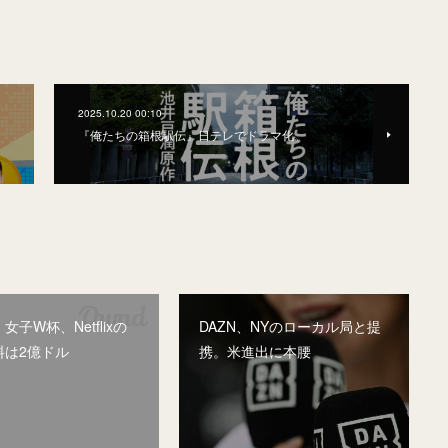
2025.10.20 00:10
『俺たちの箱根駅伝』日テレでドラマ化。
女子W杯、Netflixの
DAZN、NYのローカル局と提
料は2億ドル
携。米進出に本腰