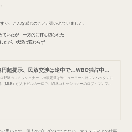
た。
ですが、こんな感じのことが書かれていました。
めていたが、一方的に打ち切られた
談したが、状況は変わらず
ネトフリ100億円超提示、民放交渉は途中で…WBC独占中継の内幕：朝日新聞
ロ野球のコミッショナー、榊原定征は米ニューヨーク州マンハッタンに
（MLB）が入るビルの一室で、MLBコミッショナーのロブ・マンフ…
かと思います。個人のブログではできない、マスメディアの仕事