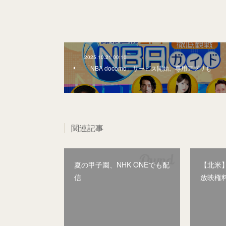
2025.10.21 00:10
「NBA docomo」サービス開始。専用アプリも
関連記事
夏の甲子園、NHK ONEでも配
【北米】
信
放映権