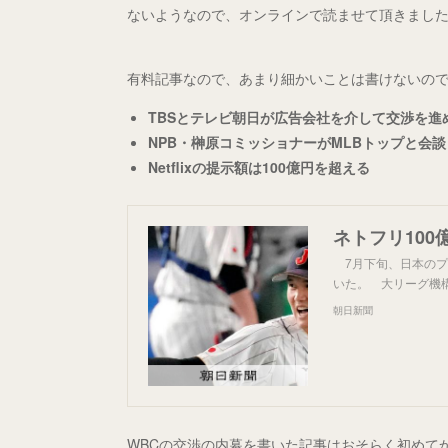
ないようなので、オンラインで読ませて頂きまし
有料記事なので、あまり細かいことは書けないの
TBSとテレビ朝日が広告会社を介して交渉を進
NPB・榊原コミッショナーがMLBトップと会
Netflixの提示額は100億円を超える
7月下旬、日本のプ
いた。 大リーグ機構
朝日新聞
WBCの交渉の内幕を書いた記事はおそらく初めて