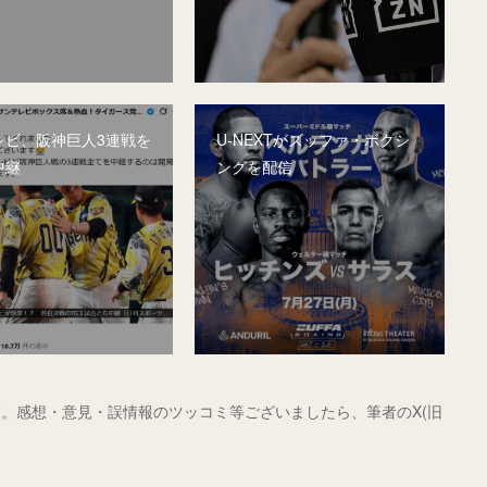
レビ、阪神巨人3連戦を
U-NEXTがズッファ・ボクシ
中継
ングを配信
。感想・意見・誤情報のツッコミ等ございましたら、筆者のX(旧