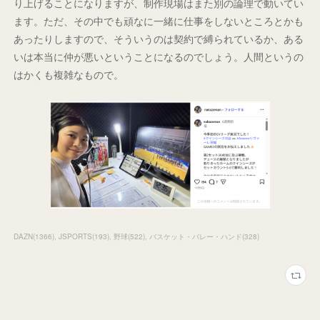
り上げることになりますが、制作現場はまた別の論理で動いてい
ます。ただ、その中でも頑なに一緒に仕事をしないところとかも
あったりしますので、そういうのは契約で縛られているか、ある
いは本当に仲が悪いということになるのでしょう。人間というの
はかくも複雑なもので。
DAZN
(
1366
)
JSPORTS
(
193
)
野球
(
522
)
バスケット・バレー・ハンド
(
328
)