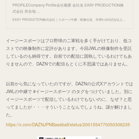
PROFILECompany Profile会社概要 会社名 EASY PRODUCTION株
式会社 所在地 …
EASY PRODUCTION株式会社｜スポーツ中継・映像伝送、年間4,000試合以上の実績
イージースポーツはプロ野球の二軍戦を多く手がけており、低コ
ストでの映像制作に定評があります。今回JWLの映像制作を受託
しているのも納得です。自前での配信に固執しているわけでもあ
りませんので、DAZNでの配信もとくに不思議ではありません。
以前から気になっていたのですが、DAZNの公式Xアカウントでは
JWLの中継で #イージースポーツ のタグをつけていました。別に
イージースポーツで配信しているわけでもないのに、なぜ？と思
ってましたが・・・そういうことなんでしょうね。謎が解けまし
た。
https://x.com/DAZNJPNBaseball/status/2001554770050306235