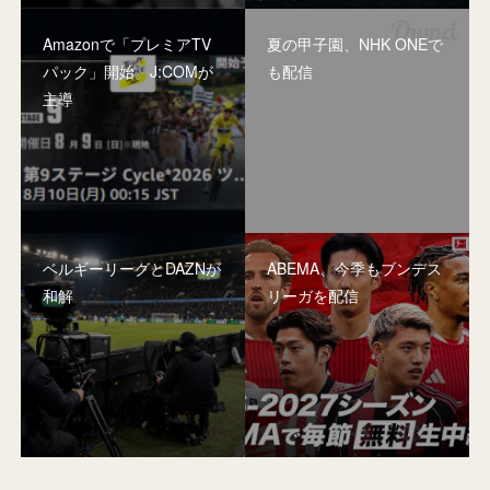
Amazonで「プレミアTV
夏の甲子園、NHK ONEで
パック」開始。J:COMが
も配信
主導
ベルギーリーグとDAZNが
ABEMA、今季もブンデス
和解
リーガを配信