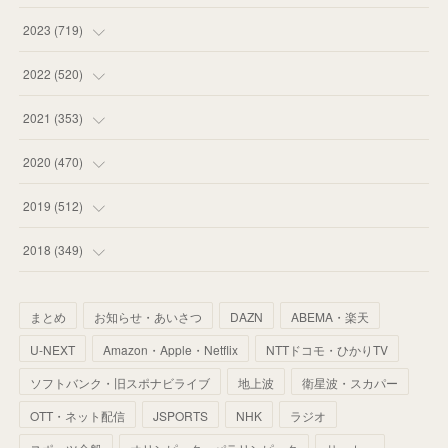
(
58
)
(
63
)
(
51
)
2023
(
719
)
(
58
)
(
57
)
(
48
)
(
59
)
2022
(
520
)
(
53
)
(
60
)
(
35
)
(
52
)
(
65
)
2021
(
353
)
(
59
)
(
62
)
(
51
)
(
55
)
(
44
)
(
31
)
2020
(
470
)
(
55
)
(
55
)
(
60
)
(
63
)
(
41
)
(
33
)
(
34
)
2019
(
512
)
(
67
)
(
61
)
(
59
)
(
53
)
(
43
)
(
34
)
(
32
)
(
51
)
2018
(
349
)
(
64
)
(
59
)
(
66
)
(
46
)
(
30
)
(
33
)
(
46
)
(
37
)
まとめ
お知らせ・あいさつ
DAZN
ABEMA・楽天
(
52
)
(
51
)
(
61
)
(
42
)
(
25
)
(
36
)
(
44
)
(
35
)
U-NEXT
Amazon・Apple・Netflix
NTTドコモ・ひかりTV
(
68
)
(
40
)
(
54
)
(
41
)
(
29
)
(
33
)
(
42
)
(
40
)
ソフトバンク・旧スポナビライブ
地上波
衛星波・スカパー
(
60
)
(
50
)
(
56
)
(
33
)
(
25
)
(
53
)
OTT・ネット配信
JSPORTS
NHK
ラジオ
(
50
)
(
39
)
(
42
)