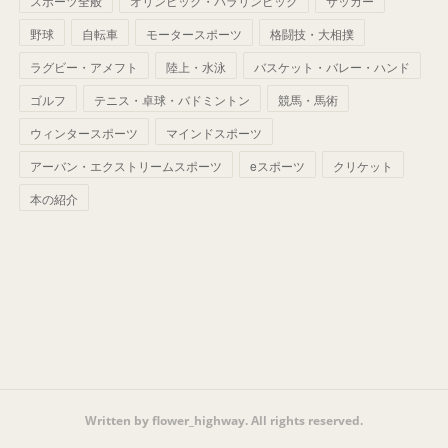
スポーツ全般
(
58
)
オリンピック・パラリンピック
サッカー
(
56
)
(
38
)
(
32
)
(
41
)
(
34
)
(
42
)
野球
自転車
モータースポーツ
格闘技・大相撲
(
45
)
(
74
)
(
57
)
(
24
)
(
60
)
(
32
)
(
9
)
ラグビー・アメフト
陸上・水泳
バスケット・バレー・ハンド
(
70
)
(
41
)
(
28
)
(
13
)
(
37
)
(
22
)
ゴルフ
テニス・卓球・バドミントン
競馬・馬術
(
29
)
ウィンタースポーツ
(
29
)
マインドスポーツ
(
45
)
(
37
)
(
29
)
アーバン・エクストリームスポーツ
eスポーツ
クリケット
(
33
)
(
49
)
(
59
)
(
32
)
本の紹介
(
41
)
(
44
)
(
50
)
(
36
)
(
14
)
Written by flower_highway. All rights reserved.