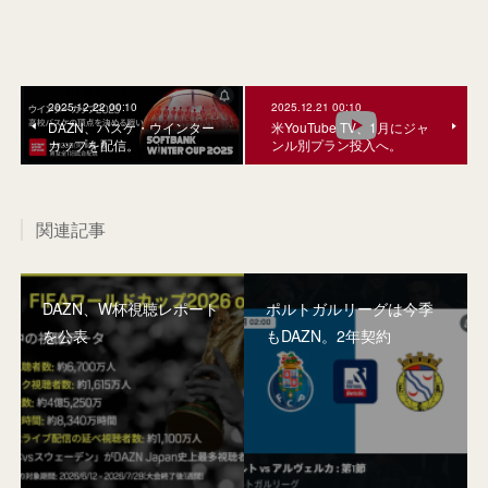
2025.12.22 00:10
2025.12.21 00:10
DAZN、バスケ・ウインター
米YouTube TV、1月にジャ
カップを配信。
ンル別プラン投入へ。
関連記事
DAZN、W杯視聴レポート
ポルトガルリーグは今季
を公表
もDAZN。2年契約