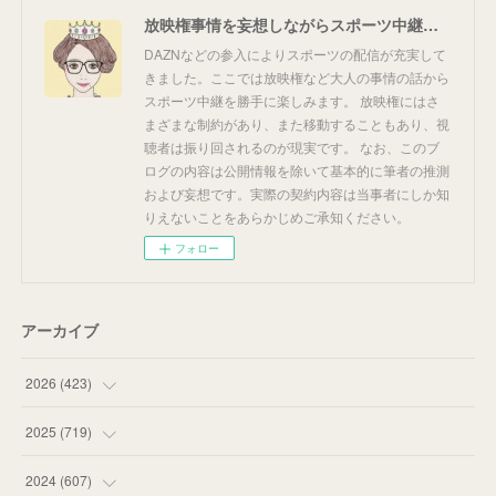
放映権事情を妄想しながらスポーツ中継を楽しむ
DAZNなどの参入によりスポーツの配信が充実して
きました。ここでは放映権など大人の事情の話から
スポーツ中継を勝手に楽しみます。 放映権にはさ
まざまな制約があり、また移動することもあり、視
聴者は振り回されるのが現実です。 なお、このブ
ログの内容は公開情報を除いて基本的に筆者の推測
および妄想です。実際の契約内容は当事者にしか知
りえないことをあらかじめご承知ください。
フォロー
アーカイブ
2026
(
423
)
(
18
)
2025
(
719
)
(
55
)
(
75
)
2024
(
607
)