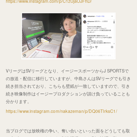
https://www.instagram.com/p/C1zUjaOJFhD/
VリーグはSVリーグとなり、イージースポーツからJ SPORTSで
の放送・配信に移行していますが、中島さんはSVリーグでも引き
続き担当されており、こちらも壁紙が一致していますので、引き
続き映像制作はイージープロダクションが請け負っていることも
分かります。
https://www.instagram.com/nakazeman/p/DQ06TlrksC1/
当ブログでは放映権の争い、奪い合いといった面をどうしても取