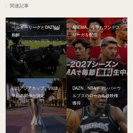
関連記事
ベルギーリーグとDAZNが
ABEMA、今季もブンデス
和解
リーガを配信
U23アジアカップ、2028
DAZN、NBAティンバーウ
年日本開催が決定
ルブズのローカル放映権
獲得