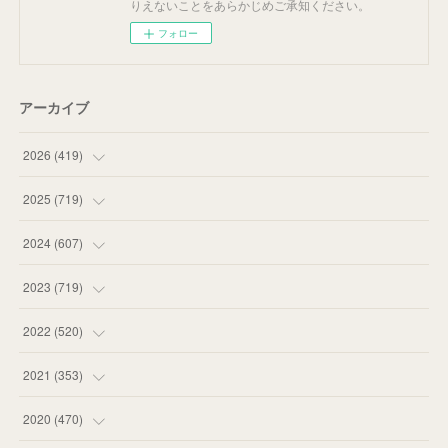
りえないことをあらかじめご承知ください。
フォロー
アーカイブ
2026
(
419
)
(
14
)
2025
(
719
)
(
55
)
(
75
)
2024
(
607
)
(
58
)
(
63
)
(
51
)
2023
(
719
)
(
58
)
(
57
)
(
48
)
(
59
)
2022
(
520
)
(
53
)
(
60
)
(
35
)
(
52
)
(
65
)
2021
(
353
)
(
59
)
(
62
)
(
51
)
(
55
)
(
44
)
(
31
)
2020
(
470
)