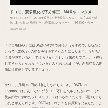
ドコモ、競争激化で下方修正 MAXやエンタメで顧客基盤強化
NTTドコモは5日、2025年度第3四半期決算を発表し、顧客基盤の強
化に取り組むと発表した。増収減益となったが、料金戦略やサー…
Impress Watch
「ドコモMAX」にはDAZNが無料で付帯されますので、DAZNに
とっても250万人の顧客を獲得できたことになります。もちろん
全員が観ているわけではありませんし、従来のサブスクから移行
してきた人もそれなりにいるものと思われますが、新規顧客の開
拓には貢献しているでしょう。
かつて、月額980円(税別)を打ち出していた「DAZN for
docomo」は、あっという間に100万件を突破したものの、その
後契約数に触れたプレスリリースは出されておらず、頭打ちにな
ったと考えられます。DAZNはこれまでも会員数を公表したこと