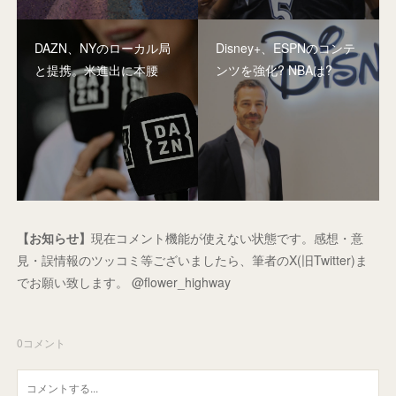
DAZN、NYのローカル局
Disney+、ESPNのコンテ
と提携。米進出に本腰
ンツを強化? NBAは?
【お知らせ】
現在コメント機能が使えない状態です。感想・意
見・誤情報のツッコミ等ございましたら、筆者のX(旧Twitter)ま
でお願い致します。 @flower_highway
0
コメント