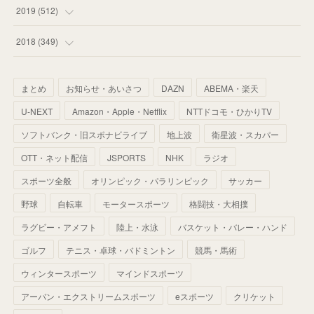
(
55
)
(
55
)
(
60
)
(
63
)
(
41
)
(
33
)
(
34
)
2019
(
512
)
(
67
)
(
61
)
(
59
)
(
53
)
(
43
)
(
34
)
(
32
)
(
51
)
2018
(
349
)
(
64
)
(
59
)
(
66
)
(
46
)
(
30
)
(
33
)
(
46
)
(
37
)
まとめ
お知らせ・あいさつ
DAZN
ABEMA・楽天
(
52
)
(
51
)
(
61
)
(
42
)
(
25
)
(
36
)
(
44
)
(
35
)
U-NEXT
Amazon・Apple・Netflix
NTTドコモ・ひかりTV
(
68
)
(
40
)
(
54
)
(
41
)
(
29
)
(
33
)
(
42
)
(
40
)
ソフトバンク・旧スポナビライブ
地上波
衛星波・スカパー
(
60
)
(
50
)
(
56
)
(
33
)
(
25
)
(
53
)
OTT・ネット配信
JSPORTS
NHK
ラジオ
(
50
)
(
39
)
(
42
)
スポーツ全般
(
58
)
オリンピック・パラリンピック
サッカー
(
56
)
(
38
)
(
32
)
(
41
)
(
34
)
(
42
)
野球
自転車
モータースポーツ
格闘技・大相撲
(
45
)
(
74
)
(
57
)
(
24
)
(
60
)
(
32
)
(
9
)
ラグビー・アメフト
陸上・水泳
バスケット・バレー・ハンド
(
70
)
(
41
)
(
28
)
(
13
)
(
37
)
(
22
)
ゴルフ
テニス・卓球・バドミントン
競馬・馬術
(
29
)
ウィンタースポーツ
(
29
)
マインドスポーツ
(
45
)
(
37
)
(
29
)
アーバン・エクストリームスポーツ
eスポーツ
クリケット
(
33
)
(
49
)
(
59
)
(
32
)