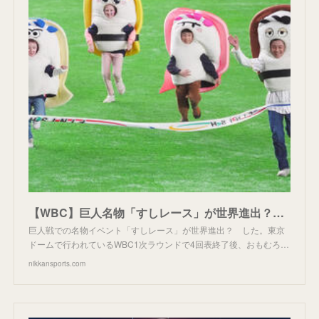
【WBC】巨人名物「すしレース」が世界進出？２度フライングの珍事も、海外ファン大盛り上がり - プロ野球 : 日刊スポーツ
巨人戦での名物イベント「すしレース」が世界進出？ した。東京
ドームで行われているWBC1次ラウンドで4回表終了後、おもむろ…
nikkansports.com