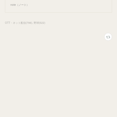
note（ノート）
OTT・ネット配信
(
796
)
野球
(
522
)