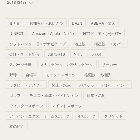
(
34
)
(
32
)
(
51
)
2018
(
349
)
(
64
)
(
59
)
(
66
)
(
46
)
(
30
)
(
33
)
(
46
)
(
37
)
まとめ
お知らせ・あいさつ
DAZN
ABEMA・楽天
(
52
)
(
51
)
(
61
)
(
42
)
(
25
)
(
36
)
(
44
)
(
35
)
U-NEXT
Amazon・Apple・Netflix
NTTドコモ・ひかりTV
(
68
)
(
40
)
(
54
)
(
41
)
(
29
)
(
33
)
(
42
)
(
40
)
ソフトバンク・旧スポナビライブ
地上波
衛星波・スカパー
(
60
)
(
50
)
(
56
)
(
33
)
(
25
)
(
53
)
OTT・ネット配信
JSPORTS
NHK
ラジオ
(
50
)
(
39
)
(
42
)
スポーツ全般
(
58
)
オリンピック・パラリンピック
サッカー
(
56
)
(
38
)
(
32
)
(
41
)
(
34
)
(
42
)
野球
自転車
モータースポーツ
格闘技・大相撲
(
45
)
(
74
)
(
57
)
(
24
)
(
60
)
(
32
)
(
9
)
ラグビー・アメフト
陸上・水泳
バスケット・バレー・ハンド
(
70
)
(
41
)
(
28
)
(
13
)
(
37
)
(
22
)
ゴルフ
テニス・卓球・バドミントン
競馬・馬術
(
29
)
ウィンタースポーツ
(
29
)
マインドスポーツ
(
45
)
(
37
)
(
29
)
アーバン・エクストリームスポーツ
eスポーツ
クリケット
(
33
)
(
49
)
(
59
)
(
32
)
本の紹介
(
41
)
(
44
)
(
50
)