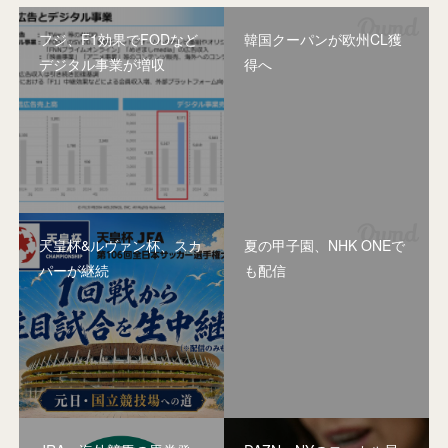
フジ、F1効果でFODなど
韓国クーパンが欧州CL獲
デジタル事業が増収
得へ
天皇杯&ルヴァン杯、スカ
夏の甲子園、NHK ONEで
パーが継続
も配信