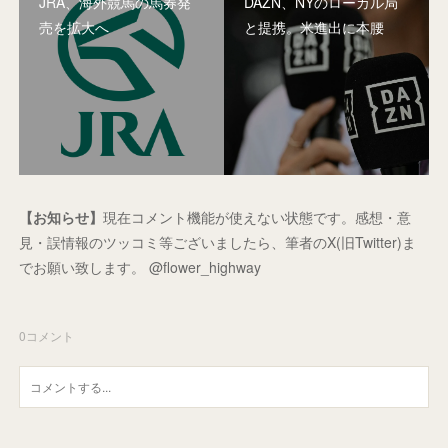
JRA、海外競馬の馬券発
DAZN、NYのローカル局
売を拡大へ
と提携。米進出に本腰
【お知らせ】
現在コメント機能が使えない状態です。感想・意
見・誤情報のツッコミ等ございましたら、筆者のX(旧Twitter)ま
でお願い致します。 @flower_highway
0
コメント