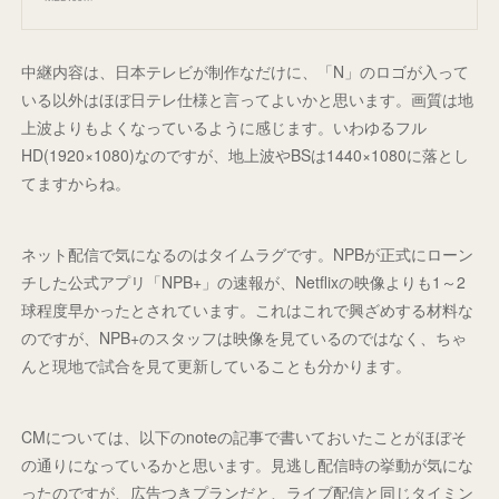
中継内容は、日本テレビが制作なだけに、「N」のロゴが入って
いる以外はほぼ日テレ仕様と言ってよいかと思います。画質は地
上波よりもよくなっているように感じます。いわゆるフル
HD(1920×1080)なのですが、地上波やBSは1440×1080に落とし
てますからね。
ネット配信で気になるのはタイムラグです。NPBが正式にローン
チした公式アプリ「NPB+」の速報が、Netflixの映像よりも1～2
球程度早かったとされています。これはこれで興ざめする材料な
のですが、NPB+のスタッフは映像を見ているのではなく、ちゃ
んと現地で試合を見て更新していることも分かります。
CMについては、以下のnoteの記事で書いておいたことがほぼそ
の通りになっているかと思います。見逃し配信時の挙動が気にな
ったのですが、広告つきプランだと、ライブ配信と同じタイミン