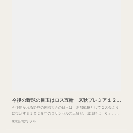
今後の野球の目玉はロス五輪 来秋プレミア１２が予選に：東京新聞デジタル
今後開かれる野球の国際大会の目玉は、追加競技として２大会ぶり
に復活する２０２８年のロサンゼルス五輪だ。出場枠は「６」。…
東京新聞デジタル