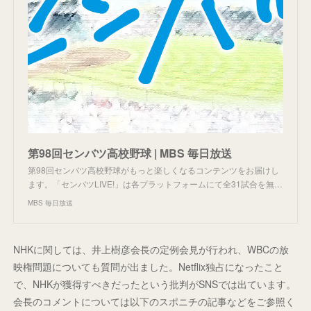
第98回センバツ高校野球 | MBS 毎日放送
第98回センバツ高校野球がもっと楽しくなるコンテンツをお届けし
ます。「センバツLIVE!」は各プラットフォームにて全31試合を無…
MBS 毎日放送
NHKに関しては、井上樹彦会長の定例会見が行われ、WBCの放
映権問題についても質問が出ました。Netflix独占になったこと
で、NHKが獲得すべきだったという批判がSNSでは出ています。
会長のコメントについては以下のスポニチの記事などをご参照く