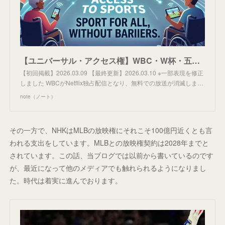
【ユニバーサル・アクセス権】WBC・W杯・五輪は無料で放送すべき？｜ふらわあ: スポーツ放映権の世界
【初回掲載】2026.03.09 【最終更新】2026.03.10 ※一部表現を修正
しました WBCがNetflix独占配信となり、無料での放送が消滅しま…
note（ノート）
その一方で、NHKはMLBの放映権にそれこそ100億円近くとも言
われる支出をしています。MLBとの放映権契約は2028年までと
されています。この話、当ブログでは以前から書いているのです
が、最近になって他のメディアでも触れられるようになりまし
た。時代は着実に進んでおります。