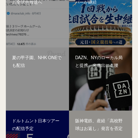
ム全試合放送へ
パーが継続
夏の甲子園、NHK ONEで
DAZN、NYのローカル局
も配信
と提携。米進出に本腰
ドルトムント日本ツアー
阪神電鉄、産経「高校野
の配信予定
球はお返し」発言を否定