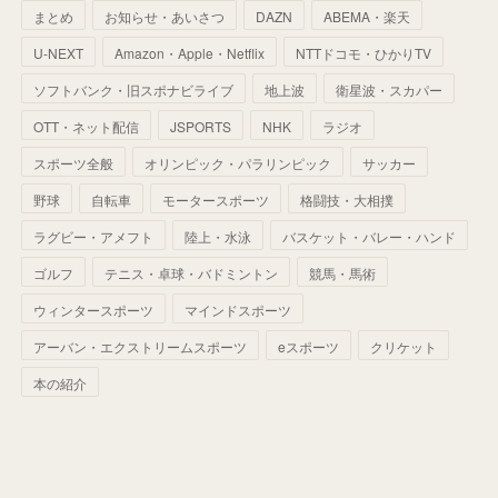
まとめ
お知らせ・あいさつ
DAZN
ABEMA・楽天
(
52
)
(
51
)
(
61
)
(
42
)
(
25
)
(
36
)
(
44
)
(
35
)
U-NEXT
Amazon・Apple・Netflix
NTTドコモ・ひかりTV
(
68
)
(
40
)
(
54
)
(
41
)
(
29
)
(
33
)
(
42
)
(
40
)
ソフトバンク・旧スポナビライブ
地上波
衛星波・スカパー
(
60
)
(
50
)
(
56
)
(
33
)
(
25
)
(
53
)
OTT・ネット配信
JSPORTS
NHK
ラジオ
(
50
)
(
39
)
(
42
)
スポーツ全般
(
58
)
オリンピック・パラリンピック
サッカー
(
56
)
(
38
)
(
32
)
(
41
)
(
34
)
(
42
)
野球
自転車
モータースポーツ
格闘技・大相撲
(
45
)
(
74
)
(
57
)
(
24
)
(
60
)
(
32
)
(
9
)
ラグビー・アメフト
陸上・水泳
バスケット・バレー・ハンド
(
70
)
(
41
)
(
28
)
(
13
)
(
37
)
(
22
)
ゴルフ
テニス・卓球・バドミントン
競馬・馬術
(
29
)
ウィンタースポーツ
(
29
)
マインドスポーツ
(
45
)
(
37
)
(
29
)
アーバン・エクストリームスポーツ
eスポーツ
クリケット
(
33
)
(
49
)
(
59
)
(
32
)
本の紹介
(
41
)
(
44
)
(
50
)
(
36
)
(
14
)