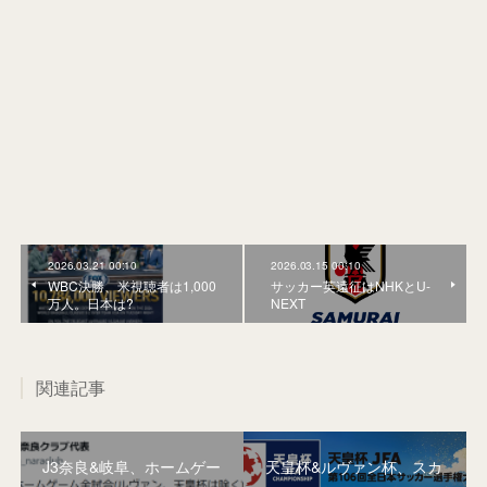
2026.03.21 00:10
2026.03.15 00:10
WBC決勝、米視聴者は1,000
サッカー英遠征はNHKとU-
万人。日本は?
NEXT
関連記事
J3奈良&岐阜、ホームゲー
天皇杯&ルヴァン杯、スカ