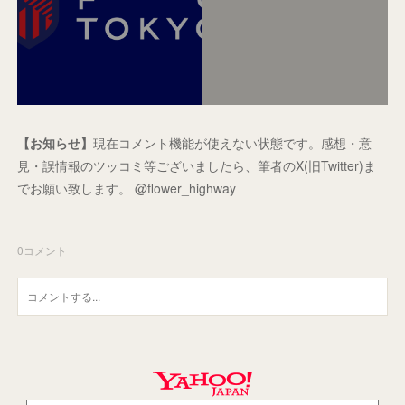
【お知らせ】
現在コメント機能が使えない状態です。感想・意
見・誤情報のツッコミ等ございましたら、筆者のX(旧Twitter)ま
でお願い致します。 @flower_highway
0
コメント