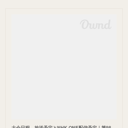
大会日程、放送予定とNHK ONE配信予定｜第98回選抜高校野球大会 - 中継番組情報 - 選抜高校野球大会 - NHK