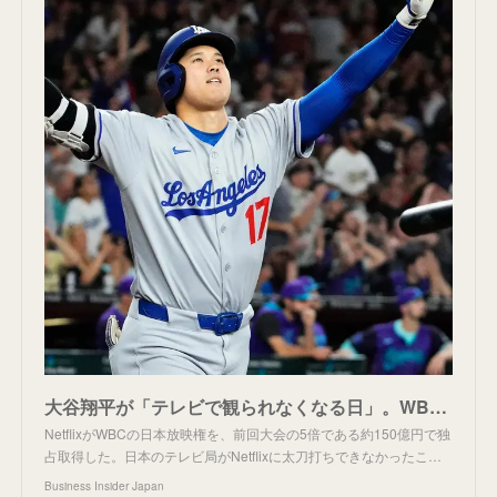
大谷翔平が「テレビで観られなくなる日」。WBCの独占放映権を150億円でとったNetflixと、払えなかったテレビ局 | Business Insider Japan
NetflixがWBCの日本放映権を、前回大会の5倍である約150億円で独
占取得した。日本のテレビ局がNetflixに太刀打ちできなかったこ…
Business Insider Japan