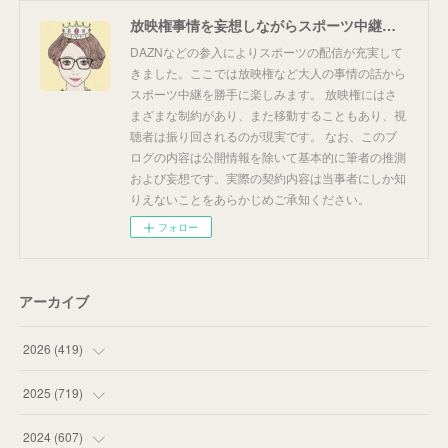
放映権事情を妄想しながらスポーツ中継を楽しむ
DAZNなどの参入によりスポーツの配信が充実して
きました。ここでは放映権など大人の事情の話から
スポーツ中継を勝手に楽しみます。 放映権にはさ
まざまな制約があり、また移動することもあり、視
聴者は振り回されるのが現実です。 なお、このブ
ログの内容は公開情報を除いて基本的に筆者の推測
および妄想です。実際の契約内容は当事者にしか知
りえないことをあらかじめご承知ください。
フォロー
アーカイブ
2026
(
419
)
(
14
)
2025
(
719
)
(
55
)
(
75
)
2024
(
607
)