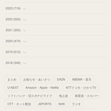
(
58
)
(
63
)
(
51
)
2023
(
719
)
(
58
)
(
57
)
(
48
)
(
59
)
2022
(
520
)
(
53
)
(
60
)
(
35
)
(
52
)
(
65
)
2021
(
353
)
(
59
)
(
62
)
(
51
)
(
55
)
(
44
)
(
31
)
2020
(
470
)
(
55
)
(
55
)
(
60
)
(
63
)
(
41
)
(
33
)
(
34
)
2019
(
512
)
(
67
)
(
61
)
(
59
)
(
53
)
(
43
)
(
34
)
(
32
)
(
51
)
2018
(
349
)
(
64
)
(
59
)
(
66
)
(
46
)
(
30
)
(
33
)
(
46
)
(
37
)
まとめ
お知らせ・あいさつ
DAZN
ABEMA・楽天
(
52
)
(
51
)
(
61
)
(
42
)
(
25
)
(
36
)
(
44
)
(
35
)
U-NEXT
Amazon・Apple・Netflix
NTTドコモ・ひかりTV
(
68
)
(
40
)
(
54
)
(
41
)
(
29
)
(
33
)
(
42
)
(
40
)
ソフトバンク・旧スポナビライブ
地上波
衛星波・スカパー
(
60
)
(
50
)
(
56
)
(
33
)
(
25
)
(
53
)
OTT・ネット配信
JSPORTS
NHK
ラジオ
(
50
)
(
39
)