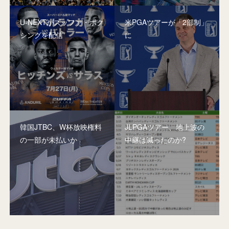
U-NEXTがズッファ・ボク
米PGAツアーが「2部制」
シングを配信
に
韓国JTBC、W杯放映権料
JLPGAツアー、地上波の
の一部が未払いか
中継は減ったのか?