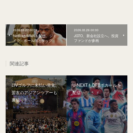
2026.03.27 00:00
2026.03.26 00:00
NetflixがMMAを配信。ジェ
JGTO、新会社設立へ。投資
イク・ポール氏とタッグ
ファンドが参画
関連記事
LIVゴルフに未払い発覚。
U-NEXTもDFBポカールを
盟友のアジアンツアーも
配信
裏切り?