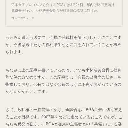
日本女子プロゴルフ協会（JLPGA）は3月24日、都内で64回定時社
員総会を行い、小林浩美会長らが報道陣の取材に答えた。
ゴルフのニュース
もちろん還元も必要で、会員の登録料を値下げしたとのことです
が、今後は選手たちの福利厚生などに力を入れていくことが求め
られます。
ちなみに上の記事を書いているのは、いつも小林浩美会長に批判
的な例の方なのですが、この記事では「会員の出席率の低さ」を
指摘しており、会長ではなく会員のほうに矛先が向かっているの
がなんかかわいいです。
さて、放映権の一括管理の次は、全試合をJLPGA主催に切り替え
ることが目標です。2027年をめどに進めているところですが、こ
ちらも反発は強く、JLPGAと従来の主催者との「共催」にする妥