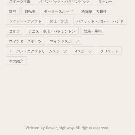
(
42
)
スポーツ全般
(
58
)
オリンピック・パラリンピック
サッカー
(
56
)
(
38
)
(
32
)
(
41
)
(
34
)
(
42
)
野球
自転車
モータースポーツ
格闘技・大相撲
(
45
)
(
74
)
(
57
)
(
24
)
(
60
)
(
32
)
(
9
)
ラグビー・アメフト
陸上・水泳
バスケット・バレー・ハンド
(
70
)
(
41
)
(
28
)
(
13
)
(
37
)
(
22
)
ゴルフ
テニス・卓球・バドミントン
競馬・馬術
(
29
)
ウィンタースポーツ
(
29
)
マインドスポーツ
(
45
)
(
37
)
(
29
)
アーバン・エクストリームスポーツ
eスポーツ
クリケット
(
33
)
(
49
)
(
59
)
(
32
)
本の紹介
(
41
)
(
44
)
(
50
)
(
36
)
(
14
)
Written by flower_highway. All rights reserved.