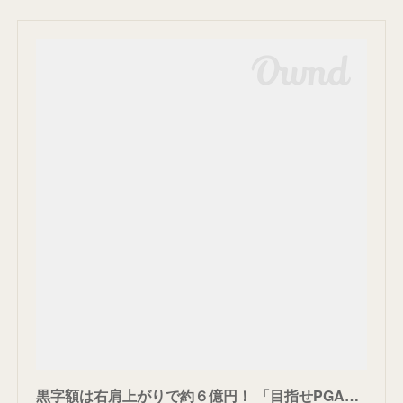
黒字額は右肩上がりで約６億円！ 「目指せPGAツアー」掲げる女子プロ協会は成長し続けられるか？ | ゴルフのニュース｜総合ゴルフ情報サイト