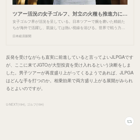
ツアー活況の女子ゴルフ、対立の火種も推進力に 史上最高の賞金額 - 日本経済新聞
女子ゴルフ界が活況を呈している。日本ツアーで腕を磨いた精鋭た
ちが海外で活躍し、凱旋しては熱い視線を浴びる。世界で戦う力…
日本経済新聞
反発を受けながらも直実に前進していると言ってよいJLPGAです
が、ここに来てJGTOが大型投資を受け入れるという決断をしま
した。男子ツアーが再度盛り上がってくるようであれば、JLPGA
はどんな手を打つのか。相乗効果で両方盛り上がる展開がみられ
るとよいのですが。
U-NEXT
(
194
)
ゴルフ
(
194
)