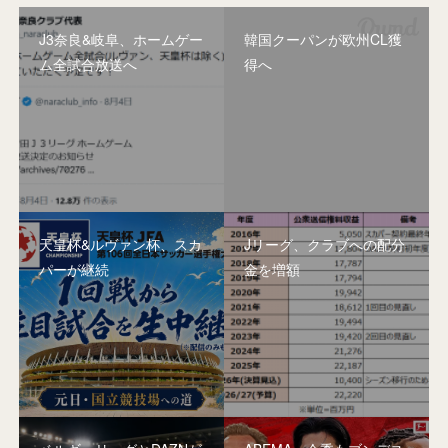
J3奈良&岐阜、ホームゲー
韓国クーパンが欧州CL獲
ム全試合放送へ
得へ
天皇杯&ルヴァン杯、スカ
Jリーグ、クラブへの配分
パーが継続
金を増額