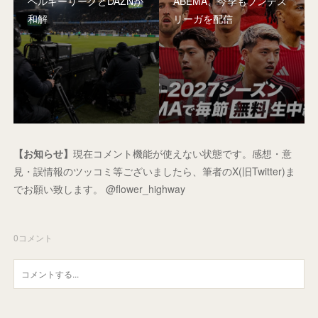
ベルギーリーグとDAZNが
ABEMA、今季もブンデス
和解
リーガを配信
【お知らせ】
現在コメント機能が使えない状態です。感想・意
見・誤情報のツッコミ等ございましたら、筆者のX(旧Twitter)ま
でお願い致します。 @flower_highway
0
コメント