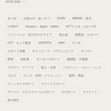
(
34
)
(
32
)
(
51
)
2018
(
349
)
(
64
)
(
59
)
(
66
)
(
46
)
(
30
)
(
33
)
(
46
)
(
37
)
まとめ
お知らせ・あいさつ
DAZN
ABEMA・楽天
(
52
)
(
51
)
(
61
)
(
42
)
(
25
)
(
36
)
(
44
)
(
35
)
U-NEXT
Amazon・Apple・Netflix
NTTドコモ・ひかりTV
(
68
)
(
40
)
(
54
)
(
41
)
(
29
)
(
33
)
(
42
)
(
40
)
ソフトバンク・旧スポナビライブ
地上波
衛星波・スカパー
(
60
)
(
50
)
(
56
)
(
33
)
(
25
)
(
53
)
OTT・ネット配信
JSPORTS
NHK
ラジオ
(
50
)
(
39
)
(
42
)
スポーツ全般
(
58
)
オリンピック・パラリンピック
サッカー
(
56
)
(
38
)
(
32
)
(
41
)
(
34
)
(
42
)
野球
自転車
モータースポーツ
格闘技・大相撲
(
45
)
(
74
)
(
57
)
(
24
)
(
60
)
(
32
)
(
9
)
ラグビー・アメフト
陸上・水泳
バスケット・バレー・ハンド
(
70
)
(
41
)
(
28
)
(
13
)
(
37
)
(
22
)
ゴルフ
テニス・卓球・バドミントン
競馬・馬術
(
29
)
ウィンタースポーツ
(
29
)
マインドスポーツ
(
45
)
(
37
)
(
29
)
アーバン・エクストリームスポーツ
eスポーツ
クリケット
(
33
)
(
49
)
(
59
)
(
32
)
本の紹介
(
41
)
(
44
)
(
50
)