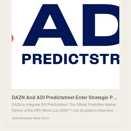
DAZN And ADI Predictstreet Enter Strategic Partnership to Elevate Fan Engagement Across the FIFA Wor
DAZN to integrate ADI Predictstreet, The Official Prediction Market
Partner of the FIFA World Cup 2026™, into its platform.Real-time …
GlobeNewswire News Room