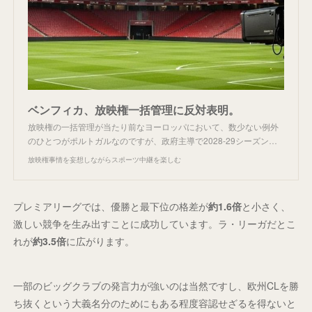
ベンフィカ、放映権一括管理に反対表明。
放映権の一括管理が当たり前なヨーロッパにおいて、数少ない例外
のひとつがポルトガルなのですが、政府主導で2028-29シーズン…
放映権事情を妄想しながらスポーツ中継を楽しむ
プレミアリーグでは、優勝と最下位の格差が
約1.6倍
と小さく、
激しい競争を生み出すことに成功しています。ラ・リーガだとこ
れが
約3.5倍
に広がります。
一部のビッグクラブの発言力が強いのは当然ですし、欧州CLを勝
ち抜くという大義名分のためにもある程度容認せざるを得ないと