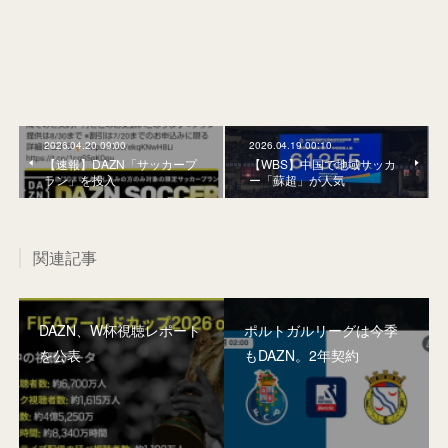
2026.04.20 09:00
2026.04.19 00:10
【速報】DAZN「サッカープ
【WBS】中国で地域サッカ
ラン」を投入
ー「蘇超」が人気
関連記事
DAZN、W杯視聴レポート
ポルトガルリーグは今季
を公表
もDAZN。2年契約