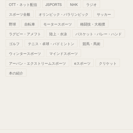
(
60
)
(
50
)
(
56
)
(
33
)
(
25
)
(
53
)
OTT・ネット配信
JSPORTS
NHK
ラジオ
(
50
)
(
39
)
(
42
)
スポーツ全般
(
58
)
オリンピック・パラリンピック
サッカー
(
56
)
(
38
)
(
32
)
(
41
)
(
34
)
(
42
)
野球
自転車
モータースポーツ
格闘技・大相撲
(
45
)
(
74
)
(
57
)
(
24
)
(
60
)
(
32
)
(
9
)
ラグビー・アメフト
陸上・水泳
バスケット・バレー・ハンド
(
70
)
(
41
)
(
28
)
(
13
)
(
37
)
(
22
)
ゴルフ
テニス・卓球・バドミントン
競馬・馬術
(
29
)
ウィンタースポーツ
(
29
)
マインドスポーツ
(
45
)
(
37
)
(
29
)
アーバン・エクストリームスポーツ
eスポーツ
クリケット
(
33
)
(
49
)
(
59
)
(
32
)
本の紹介
(
41
)
(
44
)
(
50
)
(
36
)
(
14
)