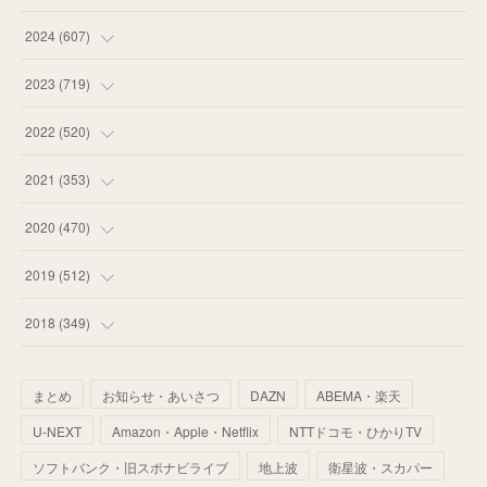
(
55
)
(
75
)
2024
(
607
)
(
58
)
(
63
)
(
51
)
2023
(
719
)
(
58
)
(
57
)
(
48
)
(
59
)
2022
(
520
)
(
53
)
(
60
)
(
35
)
(
52
)
(
65
)
2021
(
353
)
(
59
)
(
62
)
(
51
)
(
55
)
(
44
)
(
31
)
2020
(
470
)
(
55
)
(
55
)
(
60
)
(
63
)
(
41
)
(
33
)
(
34
)
2019
(
512
)
(
67
)
(
61
)
(
59
)
(
53
)
(
43
)
(
34
)
(
32
)
(
51
)
2018
(
349
)
(
64
)
(
59
)
(
66
)
(
46
)
(
30
)
(
33
)
(
46
)
(
37
)
まとめ
お知らせ・あいさつ
DAZN
ABEMA・楽天
(
52
)
(
51
)
(
61
)
(
42
)
(
25
)
(
36
)
(
44
)
(
35
)
U-NEXT
Amazon・Apple・Netflix
NTTドコモ・ひかりTV
(
68
)
(
40
)
(
54
)
(
41
)
(
29
)
(
33
)
(
42
)
(
40
)
ソフトバンク・旧スポナビライブ
地上波
衛星波・スカパー