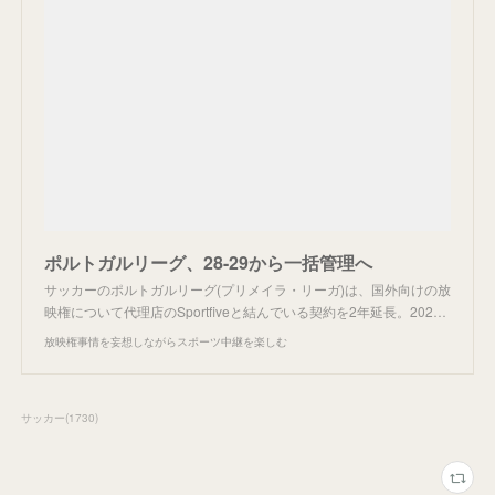
ポルトガルリーグ、28-29から一括管理へ
サッカーのポルトガルリーグ(プリメイラ・リーガ)は、国外向けの放
映権について代理店のSportfiveと結んでいる契約を2年延長。202…
放映権事情を妄想しながらスポーツ中継を楽しむ
サッカー
(
1730
)