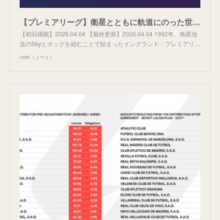
【プレミアリーグ】衛星とともに軌道にのった世界最高峰リーグ｜ふらわあ: スポーツ放映権の世界
【初回掲載】2026.04.04 【最終更新】2026.04.04 1992年、衛星放
送のSkyとタッグを組むことで始まったイングランド・プレミアリ…
note（ノート）