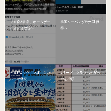
J3奈良&岐阜、ホームゲー
韓国クーパンが欧州CL獲
ム全試合放送へ
得へ
天皇杯&ルヴァン杯、スカ
Jリーグ、クラブへの配分
パーが継続
金を増額