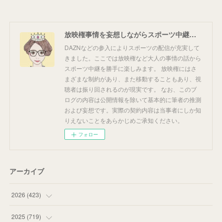
放映権事情を妄想しながらスポーツ中継を楽しむ
DAZNなどの参入によりスポーツの配信が充実して
きました。ここでは放映権など大人の事情の話から
スポーツ中継を勝手に楽しみます。 放映権にはさ
まざまな制約があり、また移動することもあり、視
聴者は振り回されるのが現実です。 なお、このブ
ログの内容は公開情報を除いて基本的に筆者の推測
および妄想です。実際の契約内容は当事者にしか知
りえないことをあらかじめご承知ください。
フォロー
アーカイブ
2026
(
423
)
(
18
)
2025
(
719
)