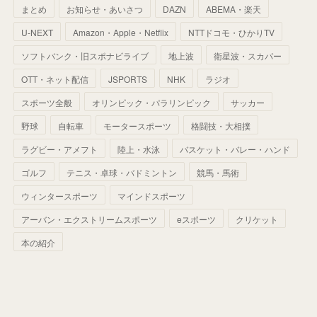
まとめ
お知らせ・あいさつ
DAZN
ABEMA・楽天
(
52
)
(
51
)
(
61
)
(
42
)
(
25
)
(
36
)
(
44
)
(
35
)
U-NEXT
Amazon・Apple・Netflix
NTTドコモ・ひかりTV
(
68
)
(
40
)
(
54
)
(
41
)
(
29
)
(
33
)
(
42
)
(
40
)
ソフトバンク・旧スポナビライブ
地上波
衛星波・スカパー
(
60
)
(
50
)
(
56
)
(
33
)
(
25
)
(
53
)
OTT・ネット配信
JSPORTS
NHK
ラジオ
(
50
)
(
39
)
(
42
)
スポーツ全般
(
58
)
オリンピック・パラリンピック
サッカー
(
56
)
(
38
)
(
32
)
(
41
)
(
34
)
(
42
)
野球
自転車
モータースポーツ
格闘技・大相撲
(
45
)
(
74
)
(
57
)
(
24
)
(
60
)
(
32
)
(
9
)
ラグビー・アメフト
陸上・水泳
バスケット・バレー・ハンド
(
70
)
(
41
)
(
28
)
(
13
)
(
37
)
(
22
)
ゴルフ
テニス・卓球・バドミントン
競馬・馬術
(
29
)
ウィンタースポーツ
(
29
)
マインドスポーツ
(
45
)
(
37
)
(
29
)
アーバン・エクストリームスポーツ
eスポーツ
クリケット
(
33
)
(
49
)
(
59
)
(
32
)
本の紹介
(
41
)
(
44
)
(
50
)
(
36
)
(
14
)