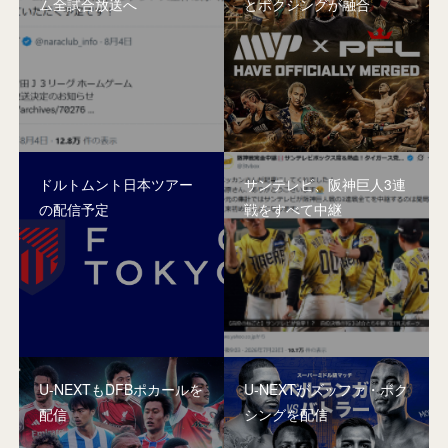
ム全試合放送へ
とボクシングが融合
ドルトムント日本ツアー
サンテレビ、阪神巨人3連
の配信予定
戦をすべて中継
U-NEXTもDFBポカールを
U-NEXTがズッファ・ボク
配信
シングを配信