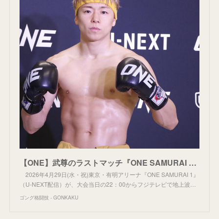
【ONE】武尊のラストマッチ『ONE SAMURAI 1』がフジテレビの番組表に、大会当日22：00～23：24に地上波放送
2026年4月29日(水・祝)東京・有明アリーナ『ONE SAMURAI 1』
（U-NEXT配信）が、大会当日の22：00からフジテレビで地上波…
ゴング格闘技 - GONKAKU