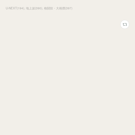
U-NEXT
(
194
)
地上波
(
390
)
格闘技・大相撲
(
397
)