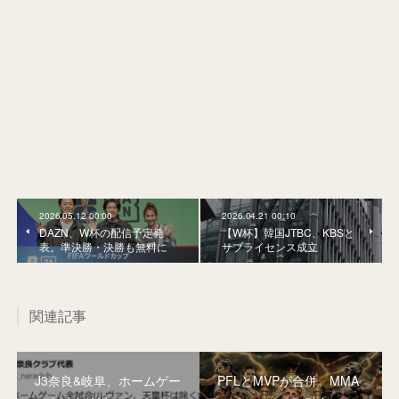
2026.05.12 00:00
2026.04.21 00:10
DAZN、W杯の配信予定発
【W杯】韓国JTBC、KBSと
表。準決勝・決勝も無料に
サブライセンス成立
関連記事
J3奈良&岐阜、ホームゲー
PFLとMVPが合併。MMA