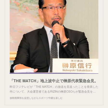
「THE MATCH」地上波中止で榊原代表緊急会見。
昨日フジテレビが「THE MATCH」の放送を見送ったことを発表した
件について、大会運営者であるRIZINの榊原CEOらが緊急会見を…
放映権事情を妄想しながらスポーツ中継を楽しむ