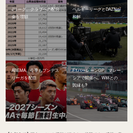
Jリーグ、クラブへの配分
ベルギーリーグとDAZNが
金を増額
和解
ABEMA、今季もブンデス
F1バーレーンGP、マレー
リーガを配信
シアで開催へ。W杯との
因縁も?