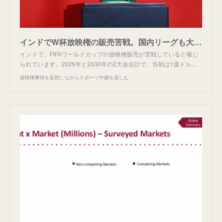
インドでW杯放映権の販売苦戦。国内リーグも大幅ダウン
インドで、FIFAワールドカップの放映権販売が苦戦していると報じ
られています。2026年と2030年の2大会合計で、当初は1億ドル…
放映権事情を妄想しながらスポーツ中継を楽しむ