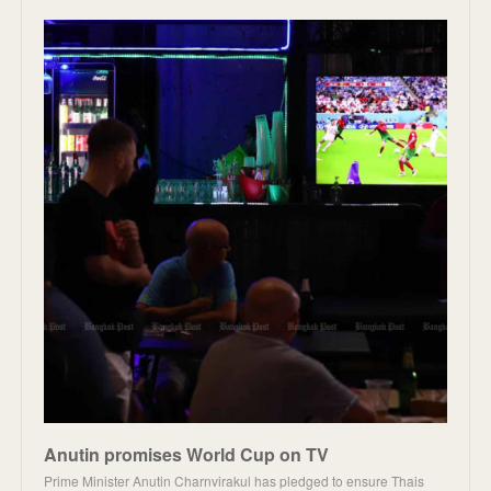
Anutin promises World Cup on TV
Prime Minister Anutin Charnvirakul has pledged to ensure Thais