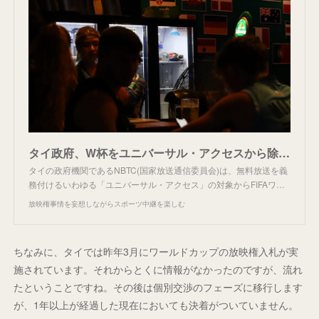
タイ政府、W杯をユニバーサル・アクセスから除外。
タイの政府機関であるNBTC(国家放送通信委員会)は、無料放送を義
務付けるいわゆる「ユニバーサル・アクセス」の対象からFIFAワ…
放映権事情を妄想しながらスポーツ中継を楽しむ
ちなみに、タイでは昨年3月にワールドカップの放映権入札が実
施されています。それからとくに情報がなかったのですが、流れ
たということですね。その後は個別交渉のフェーズに移行します
が、1年以上が経過した現在においても決着がついていません。