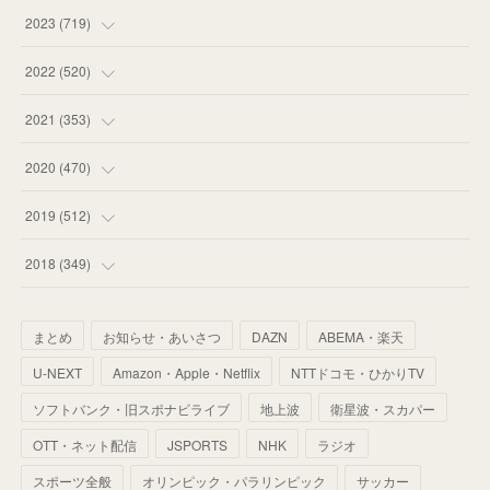
(
58
)
(
63
)
(
51
)
2023
(
719
)
(
58
)
(
57
)
(
48
)
(
59
)
2022
(
520
)
(
53
)
(
60
)
(
35
)
(
52
)
(
65
)
2021
(
353
)
(
59
)
(
62
)
(
51
)
(
55
)
(
44
)
(
31
)
2020
(
470
)
(
55
)
(
55
)
(
60
)
(
63
)
(
41
)
(
33
)
(
34
)
2019
(
512
)
(
67
)
(
61
)
(
59
)
(
53
)
(
43
)
(
34
)
(
32
)
(
51
)
2018
(
349
)
(
64
)
(
59
)
(
66
)
(
46
)
(
30
)
(
33
)
(
46
)
(
37
)
まとめ
お知らせ・あいさつ
DAZN
ABEMA・楽天
(
52
)
(
51
)
(
61
)
(
42
)
(
25
)
(
36
)
(
44
)
(
35
)
U-NEXT
Amazon・Apple・Netflix
NTTドコモ・ひかりTV
(
68
)
(
40
)
(
54
)
(
41
)
(
29
)
(
33
)
(
42
)
(
40
)
ソフトバンク・旧スポナビライブ
地上波
衛星波・スカパー
(
60
)
(
50
)
(
56
)
(
33
)
(
25
)
(
53
)
OTT・ネット配信
JSPORTS
NHK
ラジオ
(
50
)
(
39
)
(
42
)
スポーツ全般
(
58
)
オリンピック・パラリンピック
サッカー
(
56
)
(
38
)
(
32
)
(
41
)