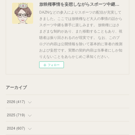
放映権事情を妄想しながらスポーツ中継を楽しむ
DAZNなどの参入によりスポーツの配信が充実して
きました。ここでは放映権など大人の事情の話から
スポーツ中継を勝手に楽しみます。 放映権にはさ
まざまな制約があり、また移動することもあり、視
聴者は振り回されるのが現実です。 なお、このブ
ログの内容は公開情報を除いて基本的に筆者の推測
および妄想です。実際の契約内容は当事者にしか知
りえないことをあらかじめご承知ください。
フォロー
アーカイブ
2026
(
417
)
(
12
)
2025
(
719
)
(
55
)
(
75
)
2024
(
607
)