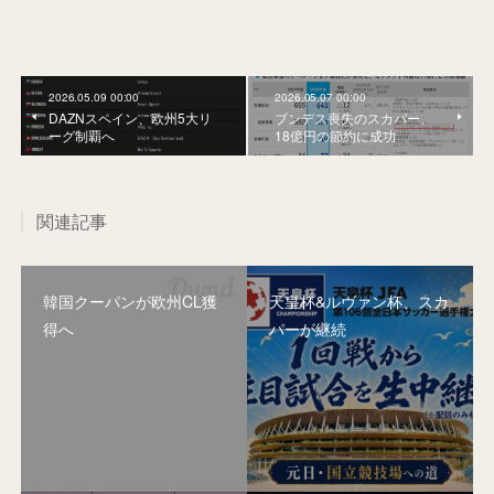
2026.05.09 00:00
2026.05.07 00:00
DAZNスペイン、欧州5大リ
ブンデス喪失のスカパー、
ーグ制覇へ
18億円の節約に成功
関連記事
韓国クーパンが欧州CL獲
天皇杯&ルヴァン杯、スカ
得へ
パーが継続