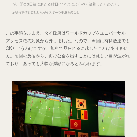
が、開会3日前にあたる昨日(11/17)にようやく決着したとのこと…
放映権事情を妄想しながらスポーツ中継を楽しむ
この事態をふまえ、タイ政府はワールドカップをユニバーサル・
アクセス権の対象から外しました。なので、今回は有料放送でも
OKというわけですが、無料で見られるに越したことはありませ
ん。前回の反省から、再び公金を出すことには厳しい目が注がれ
ており、あっても大幅な減額になるとみられます。