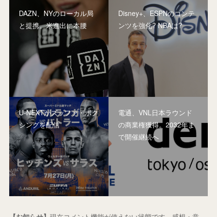
DAZN、NYのローカル局
Disney+、ESPNのコンテ
と提携。米進出に本腰
ンツを強化? NBAは?
U-NEXTがズッファ・ボク
電通、VNL日本ラウンド
シングを配信
の商業権獲得。2032年ま
で開催継続へ
【お知らせ】
現在コメント機能が使えない状態です。感想・意