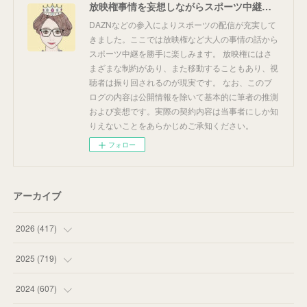
放映権事情を妄想しながらスポーツ中継を楽しむ
DAZNなどの参入によりスポーツの配信が充実して
きました。ここでは放映権など大人の事情の話から
スポーツ中継を勝手に楽しみます。 放映権にはさ
まざまな制約があり、また移動することもあり、視
聴者は振り回されるのが現実です。 なお、このブ
ログの内容は公開情報を除いて基本的に筆者の推測
および妄想です。実際の契約内容は当事者にしか知
りえないことをあらかじめご承知ください。
フォロー
アーカイブ
2026
(
417
)
(
12
)
2025
(
719
)
(
55
)
(
75
)
2024
(
607
)