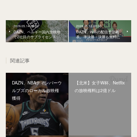
2026.05.14 00:00
2026.05.12 00:00
DAZN、ベルギー国内放映権
DAZN、W杯の配信予定発
で2社目のサブライセンス
表。準決勝・決勝も無料に
関連記事
DAZN、NBAティンバーウ
【北米】女子W杯、Netflix
ルブズのローカル放映権
の放映権料は2億ドル
獲得