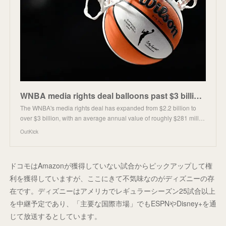
WNBA media rights deal balloons past $3 billion after adding new broadcast partners to 11-year portf
The WNBA's media rights deal has expanded from $2.2 billion to
over $3 billion, with an average annual value of roughly $281 mill…
OutKick
ドコモはAmazonが獲得していない試合からピックアップして権
利を獲得していますが、ここにきて不気味なのがディズニーの存
在です。ディズニーはアメリカでレギュラーシーズン25試合以上
を中継予定であり、「主要な国際市場」でもESPNやDisney+を通
じて放送するとしています。