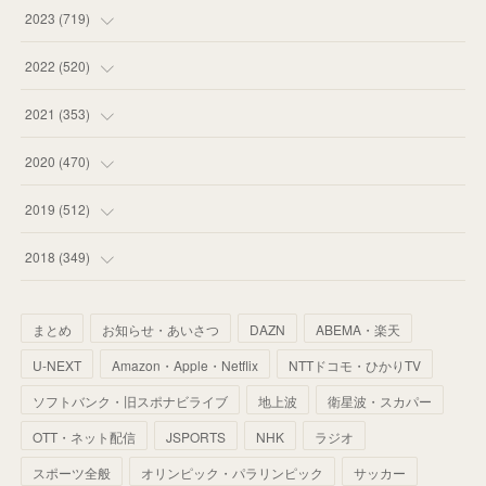
(
58
)
(
63
)
(
51
)
2023
(
719
)
(
58
)
(
57
)
(
48
)
(
59
)
2022
(
520
)
(
53
)
(
60
)
(
35
)
(
52
)
(
65
)
2021
(
353
)
(
59
)
(
62
)
(
51
)
(
55
)
(
44
)
(
31
)
2020
(
470
)
(
55
)
(
55
)
(
60
)
(
63
)
(
41
)
(
33
)
(
34
)
2019
(
512
)
(
67
)
(
61
)
(
59
)
(
53
)
(
43
)
(
34
)
(
32
)
(
51
)
2018
(
349
)
(
64
)
(
59
)
(
66
)
(
46
)
(
30
)
(
33
)
(
46
)
(
37
)
まとめ
お知らせ・あいさつ
DAZN
ABEMA・楽天
(
52
)
(
51
)
(
61
)
(
42
)
(
25
)
(
36
)
(
44
)
(
35
)
U-NEXT
Amazon・Apple・Netflix
NTTドコモ・ひかりTV
(
68
)
(
40
)
(
54
)
(
41
)
(
29
)
(
33
)
(
42
)
(
40
)
ソフトバンク・旧スポナビライブ
地上波
衛星波・スカパー
(
60
)
(
50
)
(
56
)
(
33
)
(
25
)
(
53
)
OTT・ネット配信
JSPORTS
NHK
ラジオ
(
50
)
(
39
)
(
42
)
スポーツ全般
(
58
)
オリンピック・パラリンピック
サッカー
(
56
)
(
38
)
(
32
)
(
41
)
(
34
)
(
42
)