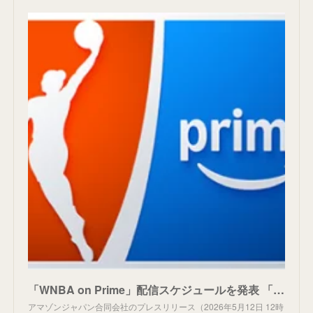
「WNBA on Prime」配信スケジュールを発表 「WNBA on Prime」における初回の配信は、ミネソタ・リンクス対ダラス・ウィングスと、ニューヨーク・リバティ対ポートランド・ファイア
アマゾンジャパン合同会社のプレスリリース（2026年5月12日 12時