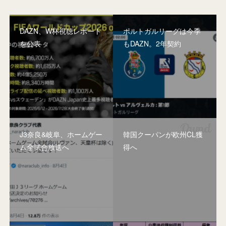
DAZN、W杯視聴レポート
ポルトガルリーグは今季
を公表
もDAZN。2年契約
J3奈良&岐阜、ホームゲー
韓国クーパンが欧州CL獲
ム全試合放送へ
得へ