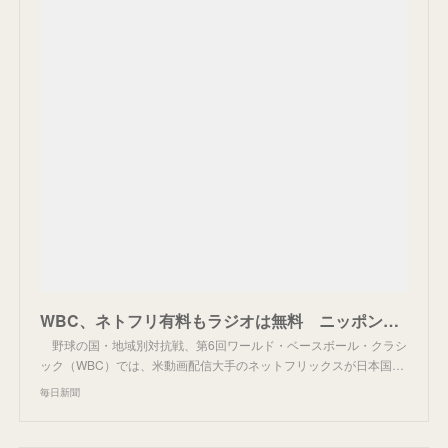
WBC、ネトフリ有料もラジオは無料 ニッポン放送社長「チャンス」 | 毎日新聞
野球の国・地域別対抗戦、第6回ワールド・ベースボール・クラシ
ック（WBC）では、米動画配信大手のネットフリックスが日本国…
毎日新聞