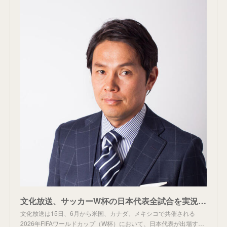
文化放送、サッカーW杯の日本代表全試合を実況中継 第１戦、第２戦解説は福田正博氏 - 芸能 : 日刊スポーツ
文化放送は15日、6月から米国、カナダ、メキシコで共催される
2026年FIFAワールドカップ（W杯）において、日本代表が出場す…