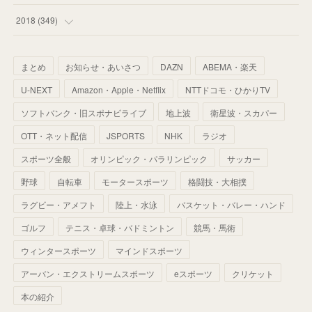
(
67
)
(
61
)
(
59
)
(
53
)
(
43
)
(
34
)
(
32
)
(
51
)
2018
(
349
)
(
64
)
(
59
)
(
66
)
(
46
)
(
30
)
(
33
)
(
46
)
(
37
)
まとめ
お知らせ・あいさつ
DAZN
ABEMA・楽天
(
52
)
(
51
)
(
61
)
(
42
)
(
25
)
(
36
)
(
44
)
(
35
)
U-NEXT
Amazon・Apple・Netflix
NTTドコモ・ひかりTV
(
68
)
(
40
)
(
54
)
(
41
)
(
29
)
(
33
)
(
42
)
(
40
)
ソフトバンク・旧スポナビライブ
地上波
衛星波・スカパー
(
60
)
(
50
)
(
56
)
(
33
)
(
25
)
(
53
)
OTT・ネット配信
JSPORTS
NHK
ラジオ
(
50
)
(
39
)
(
42
)
スポーツ全般
(
58
)
オリンピック・パラリンピック
サッカー
(
56
)
(
38
)
(
32
)
(
41
)
(
34
)
(
42
)
野球
自転車
モータースポーツ
格闘技・大相撲
(
45
)
(
74
)
(
57
)
(
24
)
(
60
)
(
32
)
(
9
)
ラグビー・アメフト
陸上・水泳
バスケット・バレー・ハンド
(
70
)
(
41
)
(
28
)
(
13
)
(
37
)
(
22
)
ゴルフ
テニス・卓球・バドミントン
競馬・馬術
(
29
)
ウィンタースポーツ
(
29
)
マインドスポーツ
(
45
)
(
37
)
(
29
)
アーバン・エクストリームスポーツ
eスポーツ
クリケット
(
33
)
(
49
)
(
59
)
(
32
)
本の紹介
(
41
)
(
44
)