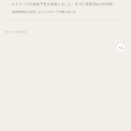
ルドカップの放送予定を発表しました。すでに発表済みのDAZN…
放映権事情を妄想しながらスポーツ中継を楽しむ
サッカー
(
1730
)