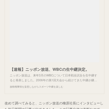
【速報】ニッポン放送、WBCの生中継決定。
ニッポン放送は、来年3月のWBCについて日本戦全試合を生中継す
ると発表しました。2006年の第1回大会から続けてきた中継が継…
放映権事情を妄想しながらスポーツ中継を楽しむ
改めて調べてみると、ニッポン放送の檜原社長にインタビューし
た毎日新聞の記事が出てきました。この記事自体は有料なので、