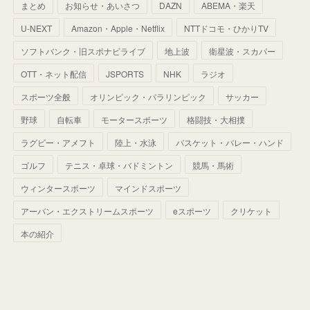
まとめ
お知らせ・あいさつ
DAZN
ABEMA・楽天
(
52
)
(
51
)
(
61
)
(
42
)
(
25
)
(
36
)
(
44
)
(
35
)
U-NEXT
Amazon・Apple・Netflix
NTTドコモ・ひかりTV
(
68
)
(
40
)
(
54
)
(
41
)
(
29
)
(
33
)
(
42
)
(
40
)
ソフトバンク・旧スポナビライブ
地上波
衛星波・スカパー
(
60
)
(
50
)
(
56
)
(
33
)
(
25
)
(
53
)
OTT・ネット配信
JSPORTS
NHK
ラジオ
(
50
)
(
39
)
(
42
)
スポーツ全般
(
58
)
オリンピック・パラリンピック
サッカー
(
56
)
(
38
)
(
32
)
(
41
)
(
34
)
(
42
)
野球
自転車
モータースポーツ
格闘技・大相撲
(
45
)
(
74
)
(
57
)
(
24
)
(
60
)
(
32
)
(
9
)
ラグビー・アメフト
陸上・水泳
バスケット・バレー・ハンド
(
70
)
(
41
)
(
28
)
(
13
)
(
37
)
(
22
)
ゴルフ
テニス・卓球・バドミントン
競馬・馬術
(
29
)
ウィンタースポーツ
(
29
)
マインドスポーツ
(
45
)
(
37
)
(
29
)
アーバン・エクストリームスポーツ
eスポーツ
クリケット
(
33
)
(
49
)
(
59
)
(
32
)
本の紹介
(
41
)
(
44
)
(
50
)
(
36
)
(
14
)