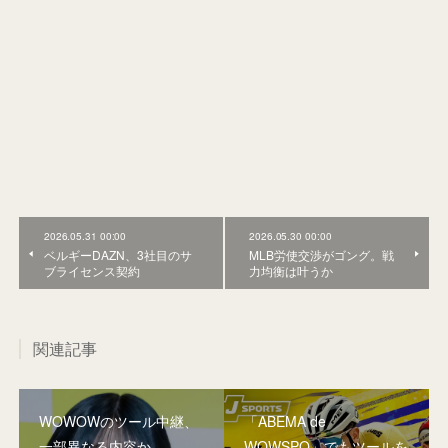
2026.05.31 00:00
2026.05.30 00:00
ベルギーDAZN、3社目のサ
MLB労使交渉がゴング。戦
ブライセンス契約
力均衡は叶うか
関連記事
WOWOWのツール中継、
「ABEMA de
一部異なる内容か
WOWSPO」でもツールを