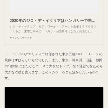
2020年のジロ・デ・イタリアはハンガリーで開幕 News
ジロ・デ・イタリア（ＵＣＩワールドツアー）を主催するＲＣＳス
ポルトが、来年は中欧のハンガリーが開幕地になると発表した。…
サイクルスポーツ.JP
ヨーロッパのクオリティで制作された東京五輪のロードレースの
映像はすばらしいものでした。また、東京・神奈川・山梨・静岡
の1都3県にまたがるコースで大きなトラブルなく運営できたのも
大きな収穫と言えます。このレガシーをまた活かしたいもので
す。