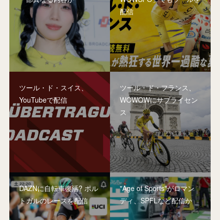
配信
ツール・ド・スイス、
ツール・ド・フランス、
YouTubeで配信
WOWOWにサブライセン
ス
DAZNに自転車復活? ポル
"Age of Sports"がロマン
トガルのレースを配信
ディ、SPFLなど配信か