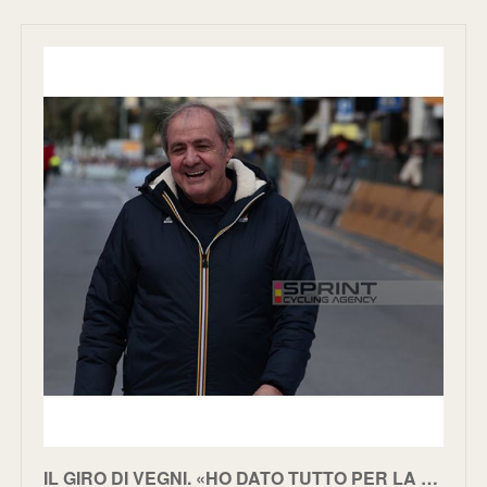
IL GIRO DI VEGNI. «HO DATO TUTTO PER LA ROSA, ORA MI DEDICO ALLE ROSE... NATURALMENTE ROSA»