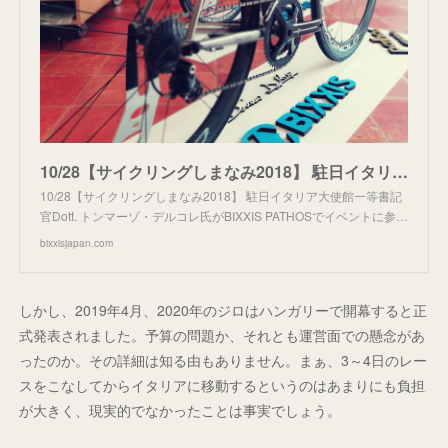
10/28【サイクリングしまなみ2018】 駐日イタリア大使館一等書記官Dott. トンマーゾ・デルコレ氏がBIXXIS PATHOSでイベントに参加 – BIXXIS Japan
10/28【サイクリングしまなみ2018】 駐日イタリア大使館一等書記
官Dott. トンマーゾ・デルコレ氏がBIXXIS PATHOSでイベントに参…
bixxisjapan.com
しかし、2019年4月、2020年のジロはハンガリーで開幕すると正
式発表されました。予算の問題か、それとも運営面での懸念があ
ったのか。その詳細は知る由もありません。まぁ、3～4日のレー
スをこなしてからイタリアに移動するというのはあまりにも負担
が大きく、現実的でなかったことは事実でしょう。