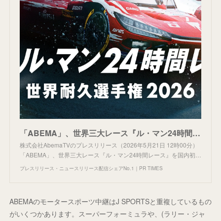
「ABEMA」、世界三大レース『ル・マン24時間レース』を国内初24時間完全無料生中継！6月13日（土）22時30分より放送開始！いつでもレースを振り返れるハイライト映像も随時配信
株式会社AbemaTVのプレスリリース（2026年5月21日 12時00分）
「ABEMA」、世界三大レース『ル・マン24時間レース』を国内初…
プレスリリース・ニュースリリース配信シェアNo.1｜PR TIMES
ABEMAのモータースポーツ中継はJ SPORTSと重複しているもの
がいくつかあります。スーパーフォーミュラや、(ラリー・ジャ