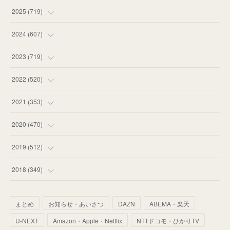
(
12
)
2025
(
719
)
(
55
)
(
75
)
2024
(
607
)
(
58
)
(
63
)
(
51
)
2023
(
719
)
(
58
)
(
57
)
(
48
)
(
59
)
2022
(
520
)
(
53
)
(
60
)
(
35
)
(
52
)
(
65
)
2021
(
353
)
(
59
)
(
62
)
(
51
)
(
55
)
(
44
)
(
31
)
2020
(
470
)
(
55
)
(
55
)
(
60
)
(
63
)
(
41
)
(
33
)
(
34
)
2019
(
512
)
(
67
)
(
61
)
(
59
)
(
53
)
(
43
)
(
34
)
(
32
)
(
51
)
2018
(
349
)
(
64
)
(
59
)
(
66
)
(
46
)
(
30
)
(
33
)
(
46
)
(
37
)
まとめ
お知らせ・あいさつ
DAZN
ABEMA・楽天
(
52
)
(
51
)
(
61
)
(
42
)
(
25
)
(
36
)
(
44
)
(
35
)
U-NEXT
Amazon・Apple・Netflix
NTTドコモ・ひかりTV
(
68
)
(
40
)
(
54
)