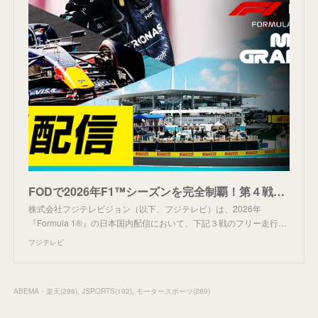
FODで2026年F1™シーズンを完全制覇！第４戦マイアミ・第５戦カナダ・第６戦モナコ フリー走行・スプリント予選 全３戦無料配信決定！ - フジテレビ
株式会社フジテレビジョン（以下、フジテレビ）は、2026年
『Formula 1®』の日本国内配信において、下記３戦のフリー走行…
フジテレビ
ABEMA・楽天
(
296
)
JSPORTS
(
192
)
モータースポーツ
(
289
)