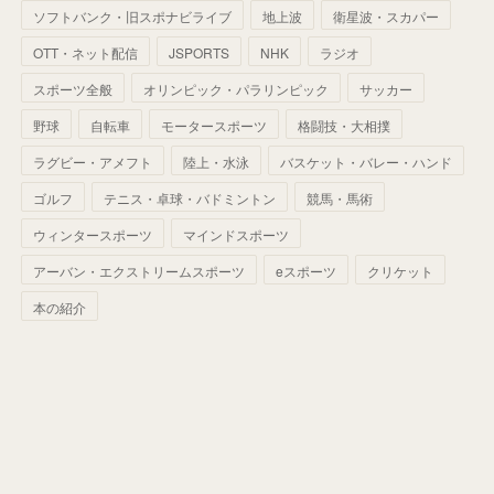
(
41
)
(
29
)
(
33
)
(
42
)
(
40
)
ソフトバンク・旧スポナビライブ
地上波
衛星波・スカパー
(
60
)
(
50
)
(
56
)
(
33
)
(
25
)
(
53
)
OTT・ネット配信
JSPORTS
NHK
ラジオ
(
50
)
(
39
)
(
42
)
スポーツ全般
(
58
)
オリンピック・パラリンピック
サッカー
(
56
)
(
38
)
(
32
)
(
41
)
(
34
)
(
42
)
野球
自転車
モータースポーツ
格闘技・大相撲
(
45
)
(
74
)
(
57
)
(
24
)
(
60
)
(
32
)
(
9
)
ラグビー・アメフト
陸上・水泳
バスケット・バレー・ハンド
(
70
)
(
41
)
(
28
)
(
13
)
(
37
)
(
22
)
ゴルフ
テニス・卓球・バドミントン
競馬・馬術
(
29
)
ウィンタースポーツ
(
29
)
マインドスポーツ
(
45
)
(
37
)
(
29
)
アーバン・エクストリームスポーツ
eスポーツ
クリケット
(
33
)
(
49
)
(
59
)
(
32
)
本の紹介
(
41
)
(
44
)
(
50
)
(
36
)
(
14
)