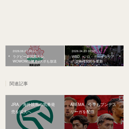
2026.06.07 00:10
2026.04.23 00:00
ラグビー新国際大会、
WBD、ジロ・デ・イタリア
WOWOWに加えJスポも放送
の放映権契約を更新
関連記事
JRA、海外競馬の馬券発
ABEMA、今季もブンデス
売を拡大へ
リーガを配信