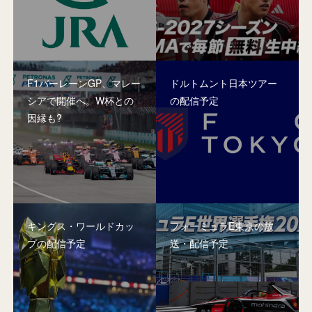
F1バーレーンGP、マレー
ドルトムント日本ツアー
シアで開催へ。W杯との
の配信予定
因縁も?
キングス・ワールドカッ
フォーミュラE東京の放
プの配信予定
送・配信予定