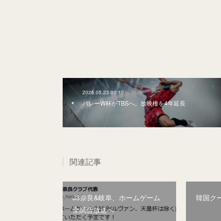
2026.05.23 00:10
バレーW杯がTBSへ。放映権を4年延長
関連記事
J3奈良&岐阜、ホームゲーム
韓国ク
全試合放送へ