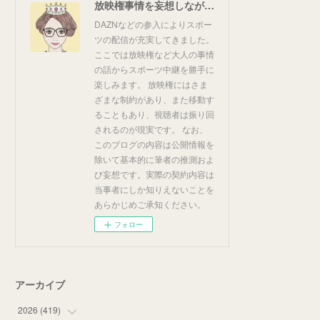
放映権事情を妄想しながらスポーツ中継を楽しむ
DAZNなどの参入によりスポー
ツの配信が充実してきました。
ここでは放映権など大人の事情
の話からスポーツ中継を勝手に
楽しみます。 放映権にはさま
ざまな制約があり、また移動す
ることもあり、視聴者は振り回
されるのが現実です。 なお、
このブログの内容は公開情報を
除いて基本的に筆者の推測およ
び妄想です。実際の契約内容は
当事者にしか知りえないことを
あらかじめご承知ください。
フォロー
アーカイブ
2026
(
419
)