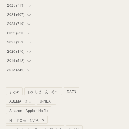
2025
(
719
(
14
)
)
(
55
)
2024
(
607
(
75
)
)
(
58
)
(
63
)
2023
(
719
(
51
)
)
(
58
)
(
57
)
(
48
)
2022
(
520
(
59
)
)
(
53
)
(
60
)
(
35
)
(
52
)
2021
(
353
(
65
)
)
(
59
)
(
62
)
(
51
)
(
55
)
(
44
)
2020
(
470
(
31
)
)
(
55
)
(
55
)
(
60
)
(
63
)
(
41
)
(
33
)
2019
(
512
(
34
)
)
(
67
)
(
61
)
(
59
)
(
53
)
(
43
)
(
34
)
(
32
)
2018
(
349
(
51
)
)
(
64
)
(
59
)
(
66
)
(
46
)
(
30
)
(
33
)
(
46
)
(
37
)
(
52
)
(
51
)
(
61
)
(
42
)
(
25
)
(
36
)
(
44
)
(
35
)
まとめ
お知らせ・あいさつ
DAZN
(
68
)
(
40
)
(
54
)
(
41
)
(
29
)
(
33
)
(
42
)
(
40
)
ABEMA・楽天
U-NEXT
(
60
)
(
50
)
(
56
)
(
33
)
(
25
)
(
53
)
(
50
)
(
39
)
Amazon・Apple・Netflix
(
42
)
(
58
)
(
56
)
(
38
)
(
32
)
(
41
)
(
34
)
(
42
)
NTTドコモ・ひかりTV
(
45
)
(
74
)
(
57
)
(
24
)
(
60
)
(
32
)
(
9
)