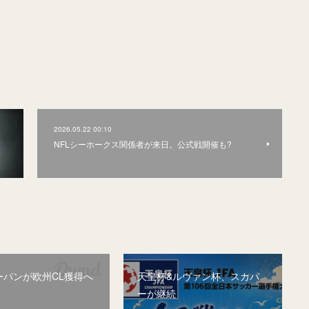
2026.05.22 00:10
NFLシーホークス関係者が来日。公式戦開催も?
ーパンが欧州CL獲得へ
天皇杯&ルヴァン杯、スカパ
ーが継続