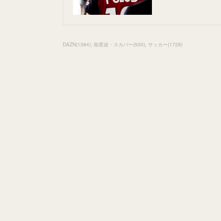
DAZN
(
1364
)
衛星波・スカパー
(
500
)
サッカー
(
1728
)