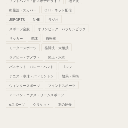
ソフトバンク・旧スポナビライブ
地上波
(
70
)
(
41
)
(
28
)
(
13
)
(
37
)
(
22
)
衛星波・スカパー
OTT・ネット配信
(
29
)
(
29
)
(
45
)
(
37
)
(
29
)
JSPORTS
NHK
ラジオ
(
33
)
(
49
)
(
59
)
(
32
)
スポーツ全般
オリンピック・パラリンピック
(
41
)
(
44
)
(
50
)
サッカー
野球
自転車
(
36
)
(
14
)
モータースポーツ
格闘技・大相撲
ラグビー・アメフト
陸上・水泳
バスケット・バレー・ハンド
ゴルフ
テニス・卓球・バドミントン
競馬・馬術
ウィンタースポーツ
マインドスポーツ
アーバン・エクストリームスポーツ
eスポーツ
クリケット
本の紹介