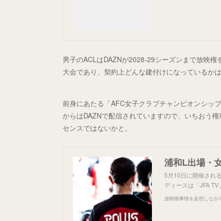
男子のACLはDAZNが2028-29シーズンまで放
大会であり、契約上どんな建付けになっているか
前身にあたる「AFC女子クラブチャンピオンシップ」は
からはDAZNで配信されていますので、いちおう権
センスではないかと。
浦和L出場・女
5月10日に開催され
ディースは「JFA 
放映権事情を妄想しなが