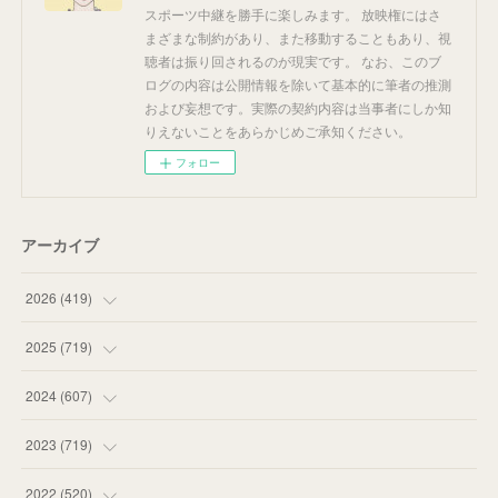
スポーツ中継を勝手に楽しみます。 放映権にはさ
まざまな制約があり、また移動することもあり、視
聴者は振り回されるのが現実です。 なお、このブ
ログの内容は公開情報を除いて基本的に筆者の推測
および妄想です。実際の契約内容は当事者にしか知
りえないことをあらかじめご承知ください。
フォロー
アーカイブ
2026
(
419
)
(
14
)
2025
(
719
)
(
55
)
(
75
)
2024
(
607
)
(
58
)
(
63
)
(
51
)
2023
(
719
)
(
58
)
(
57
)
(
48
)
(
59
)
2022
(
520
)