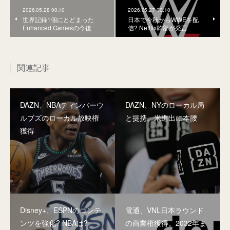
2026.05.28 00:10
2026.05.27 00:10
世界記録1個にとどまった
日本で今秋からWWEを配
Enhanced Gamesの今後
信? Netflix幹部が発言
関連記事
DAZN、NBAティンバーウ
DAZN、NYのローカル局
ルブズのローカル放映権
と提携。米進出に本腰
獲得
Disney+、ESPNのコンテ
電通、VNL日本ラウンド
ンツを強化? NBAは?
の商業権獲得。2032年ま