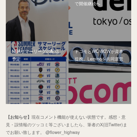
で開催継続へ
NBAサマーリーグの配信
ドコモとWOWOWが資本
予定
提携。Leminoを共同運営
【お知らせ】
現在コメント機能が使えない状態です。感想・意
見・誤情報のツッコミ等ございましたら、筆者のX(旧Twitter)ま
でお願い致します。 @flower_highway