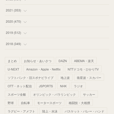
(
53
)
(
60
)
(
35
)
(
52
)
(
65
)
2021
(
353
)
(
59
)
(
62
)
(
51
)
(
55
)
(
44
)
(
31
)
2020
(
470
)
(
55
)
(
55
)
(
60
)
(
63
)
(
41
)
(
33
)
(
34
)
2019
(
512
)
(
67
)
(
61
)
(
59
)
(
53
)
(
43
)
(
34
)
(
32
)
(
51
)
2018
(
349
)
(
64
)
(
59
)
(
66
)
(
46
)
(
30
)
(
33
)
(
46
)
(
37
)
まとめ
お知らせ・あいさつ
DAZN
ABEMA・楽天
(
52
)
(
51
)
(
61
)
(
42
)
(
25
)
(
36
)
(
44
)
(
35
)
U-NEXT
Amazon・Apple・Netflix
NTTドコモ・ひかりTV
(
68
)
(
40
)
(
54
)
(
41
)
(
29
)
(
33
)
(
42
)
(
40
)
ソフトバンク・旧スポナビライブ
地上波
衛星波・スカパー
(
60
)
(
50
)
(
56
)
(
33
)
(
25
)
(
53
)
OTT・ネット配信
JSPORTS
NHK
ラジオ
(
50
)
(
39
)
(
42
)
スポーツ全般
(
58
)
オリンピック・パラリンピック
サッカー
(
56
)
(
38
)
(
32
)
(
41
)
(
34
)
(
42
)
野球
自転車
モータースポーツ
格闘技・大相撲
(
45
)
(
74
)
(
57
)
(
24
)
(
60
)
(
32
)
(
9
)
ラグビー・アメフト
陸上・水泳
バスケット・バレー・ハンド