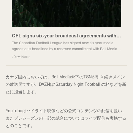
CFL signs six-year broadcast agreements with Bell Media and DAZN; YouTube named platform partner in
The Canadian Football League has signed new six-year media
agreements headlined by a renewed commitment with Bell Media…
3DownNation
カナダ国内においては、Bell Media傘下のTSNが引き続きメイン
の放送局ですが、DAZNは"Saturday Night Football"の枠などを新
たに担当します。
YouTubeはハイライト映像などの公式コンテンツの配信を担い、
またプレシーズンの一部の試合についてはライブ配信も実施する
とのことです。