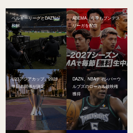
ベルギーリーグとDAZNが
ABEMA、今季もブンデス
和解
リーガを配信
U23アジアカップ、2028
DAZN、NBAティンバーウ
年日本開催が決定
ルブズのローカル放映権
獲得