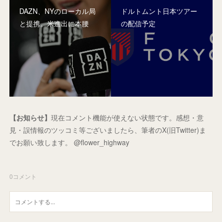
DAZN、NYのローカル局
ドルトムント日本ツアー
と提携。米進出に本腰
の配信予定
【お知らせ】
現在コメント機能が使えない状態です。感想・意
見・誤情報のツッコミ等ございましたら、筆者のX(旧Twitter)ま
でお願い致します。 @flower_highway
0
コメント