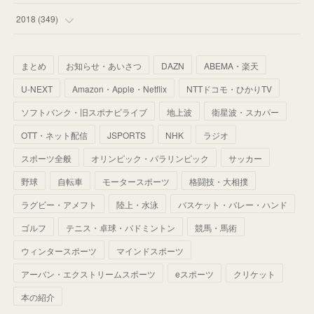
(
67
)
(
61
)
(
59
)
(
53
)
(
43
)
(
34
)
(
32
)
(
51
)
2018
(
349
)
(
64
)
(
59
)
(
66
)
(
46
)
(
30
)
(
33
)
(
46
)
(
37
)
まとめ
お知らせ・あいさつ
DAZN
ABEMA・楽天
(
52
)
(
51
)
(
61
)
(
42
)
(
25
)
(
36
)
(
44
)
(
35
)
U-NEXT
Amazon・Apple・Netflix
NTTドコモ・ひかりTV
(
68
)
(
40
)
(
54
)
(
41
)
(
29
)
(
33
)
(
42
)
(
40
)
ソフトバンク・旧スポナビライブ
地上波
衛星波・スカパー
(
60
)
(
50
)
(
56
)
(
33
)
(
25
)
(
53
)
OTT・ネット配信
JSPORTS
NHK
ラジオ
(
50
)
(
39
)
(
42
)
スポーツ全般
(
58
)
オリンピック・パラリンピック
サッカー
(
56
)
(
38
)
(
32
)
(
41
)
(
34
)
(
42
)
野球
自転車
モータースポーツ
格闘技・大相撲
(
45
)
(
74
)
(
57
)
(
24
)
(
60
)
(
32
)
(
9
)
ラグビー・アメフト
陸上・水泳
バスケット・バレー・ハンド
(
70
)
(
41
)
(
28
)
(
13
)
(
37
)
(
22
)
ゴルフ
テニス・卓球・バドミントン
競馬・馬術
(
29
)
ウィンタースポーツ
(
29
)
マインドスポーツ
(
45
)
(
37
)
(
29
)
アーバン・エクストリームスポーツ
eスポーツ
クリケット
(
33
)
(
49
)
(
59
)
(
32
)
本の紹介
(
41
)
(
44
)
(
50
)