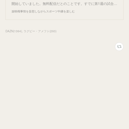
開始していました。無料配信だとのことです。すでに第1週の試合…
放映権事情を妄想しながらスポーツ中継を楽しむ
DAZN
(
1364
)
ラグビー・アメフト
(
293
)