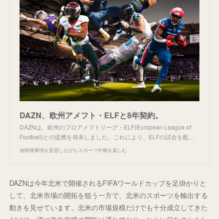
DAZN、欧州アメフト・ELFと8年契約。
DAZNは、欧州のプロアメフトリーグ・ELF(European League of
Football)との提携を発表しました。これにより、ELFの試合を配…
放映権事情を妄想しながらスポーツ中継を楽しむ
DAZNは今年北米で開催されるFIFAワールドカップを足掛かりと
して、北米市場の開拓を狙う一方で、北米のスポーツを輸出する
動きを見せています。北米の市場規模だけでも十分成立してきた