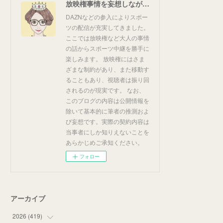
放映権事情を妄想しながらスポーツ中継を楽しむ
DAZNなどの参入によりスポー
ツの配信が充実してきました。
ここでは放映権など大人の事情
の話からスポーツ中継を勝手に
楽しみます。 放映権にはさま
ざまな制約があり、また移動す
ることもあり、視聴者は振り回
されるのが現実です。 なお、
このブログの内容は公開情報を
除いて基本的に筆者の推測およ
び妄想です。実際の契約内容は
当事者にしか知りえないことを
あらかじめご承知ください。
フォロー
アーカイブ
2026
(
419
)