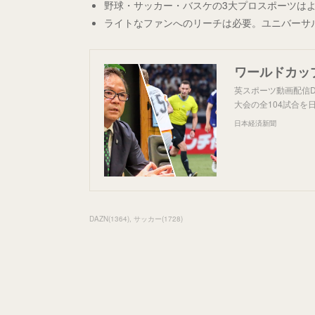
野球・サッカー・バスケの3大プロスポーツは
ライトなファンへのリーチは必要。ユニバーサ
英スポーツ動画配信D
大会の全104試合
日本経済新聞
DAZN
(
1364
)
サッカー
(
1728
)