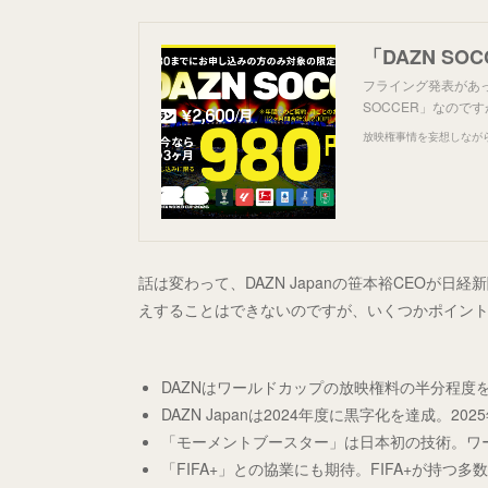
「DAZN S
フライング発表があっ
SOCCER」なの
放映権事情を妄想しなが
話は変わって、DAZN Japanの笹本裕CEOが
えすることはできないのですが、いくつかポイン
DAZNはワールドカップの放映権料の半分程度を
DAZN Japanは2024年度に黒字化を達成。2
「モーメントブースター」は日本初の技術。ワ
「FIFA+」との協業にも期待。FIFA+が持つ