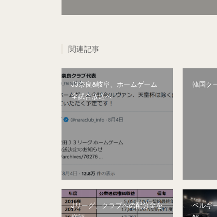
関連記事
J3奈良&岐阜、ホームゲーム
韓国ク
全試合放送へ
Jリーグ、クラブへの配分金を
ベルギー
増額
解