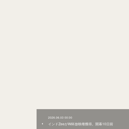
2026.06.03 00:00
インドZeeがW杯放映権獲得。開幕10日前