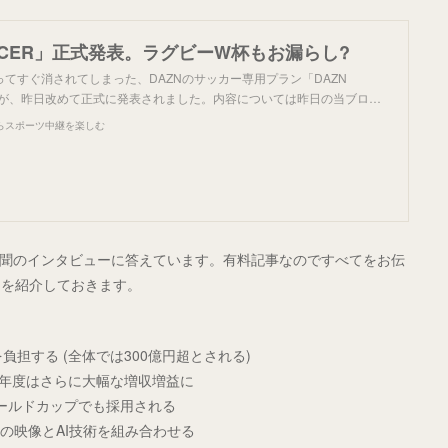
OCCER」正式発表。ラグビーW杯もお漏らし?
てすぐ消されてしまった、DAZNのサッカー専用プラン「DAZN
ですが、昨日改めて正式に発表されました。内容については昨日の当ブロ…
らスポーツ中継を楽しむ
日経新聞のインタビューに答えています。有料記事なのですべてをお伝
トを紹介しておきます。
負担する (全体では300億円超とされる)
025年度はさらに大幅な増収増益に
ールドカップでも採用される
多数の映像とAI技術を組み合わせる