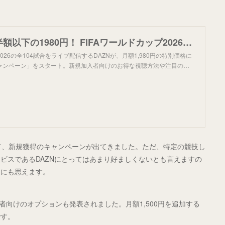
DAZNが月額半額以下の1980円！ FIFAワールドカップ2026応援放題キャンペーンとは？ | DAZN News JP
2026の全104試合をライブ配信するDAZNが、月額1,980円の特別価格に
ャンペーン」をスタート。新規加入者向けのお得な視聴方法や注目の…
続いて、新規獲得のキャンペーンが出てきました。ただ、特定の競技し
ビスであるDAZNにとってはあまり好ましくないとも言えますの
うにも思えます。
の契約者向けのオプションも発表されました。月額1,500円を追加する
です。