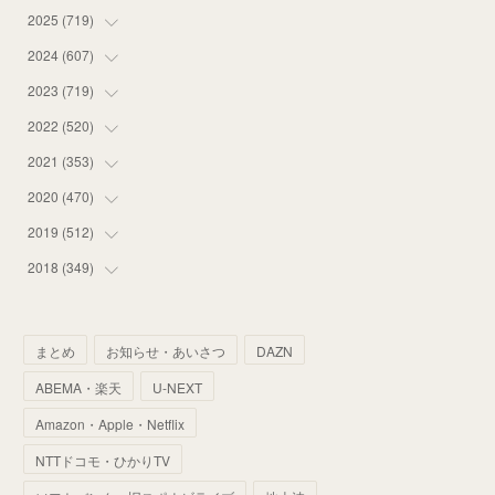
2025
(
719
(
14
)
)
(
55
)
2024
(
607
(
75
)
)
(
58
)
(
63
)
2023
(
719
(
51
)
)
(
58
)
(
57
)
(
48
)
2022
(
520
(
59
)
)
(
53
)
(
60
)
(
35
)
(
52
)
2021
(
353
(
65
)
)
(
59
)
(
62
)
(
51
)
(
55
)
(
44
)
2020
(
470
(
31
)
)
(
55
)
(
55
)
(
60
)
(
63
)
(
41
)
(
33
)
2019
(
512
(
34
)
)
(
67
)
(
61
)
(
59
)
(
53
)
(
43
)
(
34
)
(
32
)
2018
(
349
(
51
)
)
(
64
)
(
59
)
(
66
)
(
46
)
(
30
)
(
33
)
(
46
)
(
37
)
(
52
)
(
51
)
(
61
)
(
42
)
(
25
)
(
36
)
(
44
)
(
35
)
まとめ
お知らせ・あいさつ
DAZN
(
68
)
(
40
)
(
54
)
(
41
)
(
29
)
(
33
)
(
42
)
(
40
)
ABEMA・楽天
U-NEXT
(
60
)
(
50
)
(
56
)
(
33
)
(
25
)
(
53
)
(
50
)
(
39
)
Amazon・Apple・Netflix
(
42
)
(
58
)
(
56
)
(
38
)
(
32
)
(
41
)
(
34
)
(
42
)
NTTドコモ・ひかりTV
(
45
)
(
74
)
(
57
)
(
24
)
(
60
)
(
32
)
(
9
)