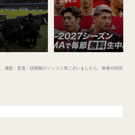
。感想・意見・誤情報のツッコミ等ございましたら、筆者のX(旧