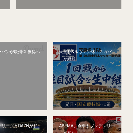
ーパンが欧州CL獲得へ
天皇杯&ルヴァン杯、スカパ
ーが継続
リーグとDAZNが和
ABEMA、今季もブンデスリー
ガを配信