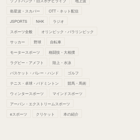
ソフトバンク・旧スポナビライブ
地上波
(
70
)
(
41
)
(
28
)
(
13
)
(
37
)
(
22
)
衛星波・スカパー
OTT・ネット配信
(
29
)
(
29
)
(
45
)
(
37
)
(
29
)
JSPORTS
NHK
ラジオ
(
33
)
(
49
)
(
59
)
(
32
)
スポーツ全般
オリンピック・パラリンピック
(
41
)
(
44
)
(
50
)
サッカー
野球
自転車
(
36
)
(
14
)
モータースポーツ
格闘技・大相撲
ラグビー・アメフト
陸上・水泳
バスケット・バレー・ハンド
ゴルフ
テニス・卓球・バドミントン
競馬・馬術
ウィンタースポーツ
マインドスポーツ
アーバン・エクストリームスポーツ
eスポーツ
クリケット
本の紹介