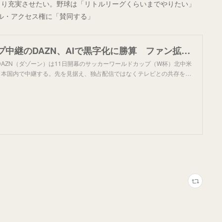
より充実させたい。野球は「リトルリーグくらいまでやりたい」
ル・アクセス権に「賛同する」
ワールドカップ中継のDAZN、AIで黒字化に勝算 ファン拡大へ独占配信選ばず - 日本経済新聞
AZN（ダゾーン）は11日開幕のサッカーワールドカップ（W杯）北中米
を日本国内で中継する。先を見据え、独占配信ではなくテレビとの共存を…