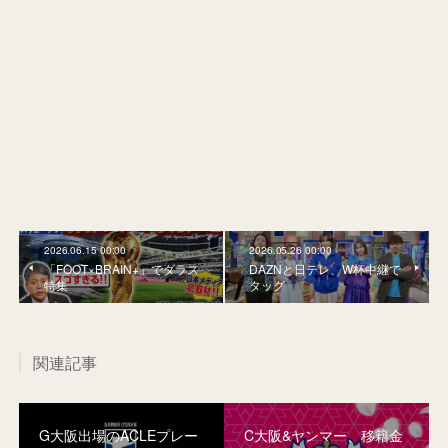
2026.06.15 00:00
2026.05.26 00:00
「FOOT×BRAIN+」でダラス
DAZNと日テレ、W杯中継で
特集
タッグ
関連記事
G大阪出場のACLEプレー
C大阪&ヤンマー、移籍金