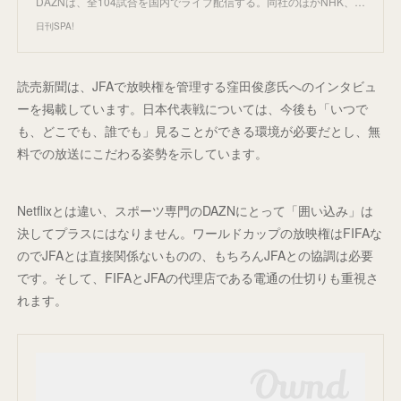
DAZNは、全104試合を国内でライブ配信する。同社のほかNHK、…
日刊SPA!
読売新聞は、JFAで放映権を管理する窪田俊彦氏へのインタビュ
ーを掲載しています。日本代表戦については、今後も「いつで
も、どこでも、誰でも」見ることができる環境が必要だとし、無
料での放送にこだわる姿勢を示しています。
Netflixとは違い、スポーツ専門のDAZNにとって「囲い込み」は
決してプラスにはなりません。ワールドカップの放映権はFIFAな
のでJFAとは直接関係ないものの、もちろんJFAとの協調は必要
です。そして、FIFAとJFAの代理店である電通の仕切りも重視さ
れます。