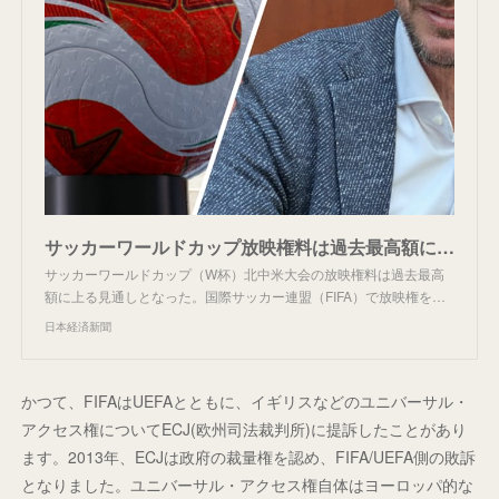
サッカーワールドカップ放映権料は過去最高額に FIFA幹部に聞く収益と普及の両立 - 日本経済新聞
サッカーワールドカップ（W杯）北中米大会の放映権料は過去最高
額に上る見通しとなった。国際サッカー連盟（FIFA）で放映権を…
日本経済新聞
かつて、FIFAはUEFAとともに、イギリスなどのユニバーサル・
アクセス権についてECJ(欧州司法裁判所)に提訴したことがあり
ます。2013年、ECJは政府の裁量権を認め、FIFA/UEFA側の敗訴
となりました。ユニバーサル・アクセス権自体はヨーロッパ的な