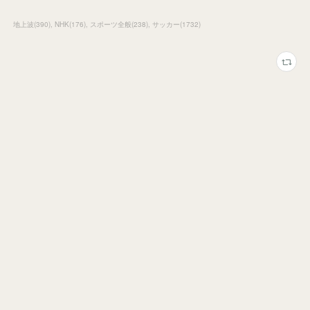
地上波
(
390
)
NHK
(
176
)
スポーツ全般
(
238
)
サッカー
(
1732
)