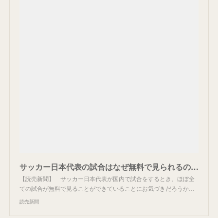
サッカー日本代表の試合はなぜ無料で見られるのか、キーマンが語る「時代逆行」の戦略「自分たちが権利を持つ試合は…」
【読売新聞】 サッカー日本代表が国内で試合をするとき、ほぼ全
ての試合が無料で見ることができていることにお気づきだろうか…
読売新聞