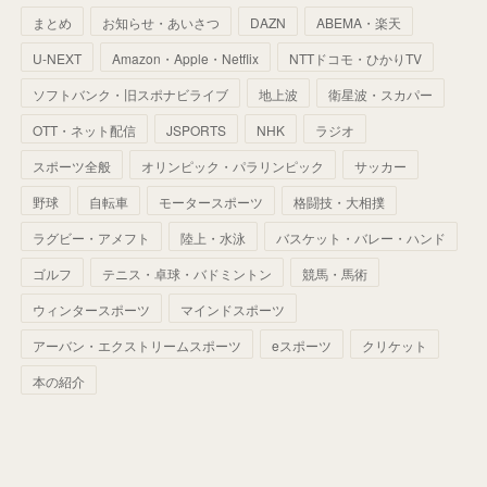
まとめ
お知らせ・あいさつ
DAZN
ABEMA・楽天
(
52
)
(
51
)
(
61
)
(
42
)
(
25
)
(
36
)
(
44
)
(
35
)
U-NEXT
Amazon・Apple・Netflix
NTTドコモ・ひかりTV
(
68
)
(
40
)
(
54
)
(
41
)
(
29
)
(
33
)
(
42
)
(
40
)
ソフトバンク・旧スポナビライブ
地上波
衛星波・スカパー
(
60
)
(
50
)
(
56
)
(
33
)
(
25
)
(
53
)
OTT・ネット配信
JSPORTS
NHK
ラジオ
(
50
)
(
39
)
(
42
)
スポーツ全般
(
58
)
オリンピック・パラリンピック
サッカー
(
56
)
(
38
)
(
32
)
(
41
)
(
34
)
(
42
)
野球
自転車
モータースポーツ
格闘技・大相撲
(
45
)
(
74
)
(
57
)
(
24
)
(
60
)
(
32
)
(
9
)
ラグビー・アメフト
陸上・水泳
バスケット・バレー・ハンド
(
70
)
(
41
)
(
28
)
(
13
)
(
37
)
(
22
)
ゴルフ
テニス・卓球・バドミントン
競馬・馬術
(
29
)
ウィンタースポーツ
(
29
)
マインドスポーツ
(
45
)
(
37
)
(
29
)
アーバン・エクストリームスポーツ
eスポーツ
クリケット
(
33
)
(
49
)
(
59
)
(
32
)
本の紹介
(
41
)
(
44
)
(
50
)
(
36
)
(
14
)