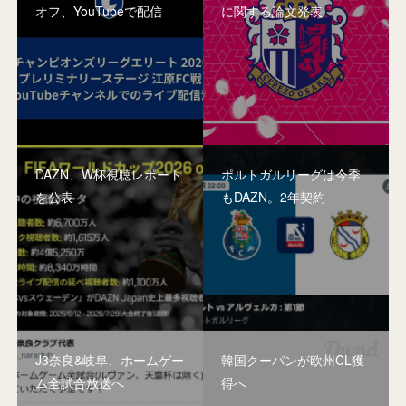
オフ、YouTubeで配信
に関する論文発表
DAZN、W杯視聴レポート
ポルトガルリーグは今季
を公表
もDAZN。2年契約
J3奈良&岐阜、ホームゲー
韓国クーパンが欧州CL獲
ム全試合放送へ
得へ