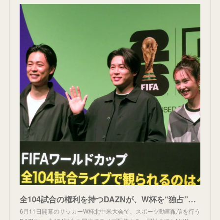
全104試合の権利を持つDAZNが、W杯を“独占”しなかったワケ。WBCの「Netflix独占」で起きた不満の教訓 | 日刊SPA!
6月11日開幕のサッカーW杯北中米大会で、スポーツ動画配信を行う