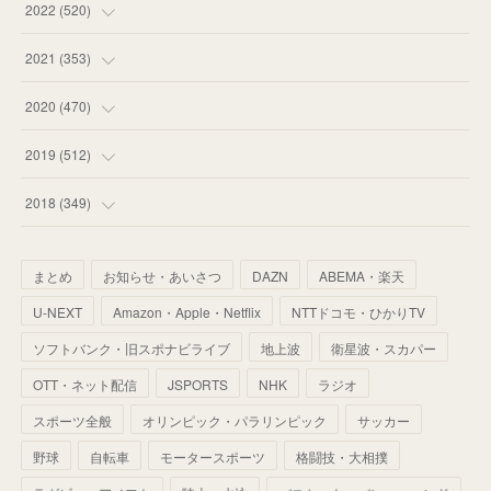
(
58
)
(
57
)
(
48
)
(
59
)
2022
(
520
)
(
53
)
(
60
)
(
35
)
(
52
)
(
65
)
2021
(
353
)
(
59
)
(
62
)
(
51
)
(
55
)
(
44
)
(
31
)
2020
(
470
)
(
55
)
(
55
)
(
60
)
(
63
)
(
41
)
(
33
)
(
34
)
2019
(
512
)
(
67
)
(
61
)
(
59
)
(
53
)
(
43
)
(
34
)
(
32
)
(
51
)
2018
(
349
)
(
64
)
(
59
)
(
66
)
(
46
)
(
30
)
(
33
)
(
46
)
(
37
)
まとめ
お知らせ・あいさつ
DAZN
ABEMA・楽天
(
52
)
(
51
)
(
61
)
(
42
)
(
25
)
(
36
)
(
44
)
(
35
)
U-NEXT
Amazon・Apple・Netflix
NTTドコモ・ひかりTV
(
68
)
(
40
)
(
54
)
(
41
)
(
29
)
(
33
)
(
42
)
(
40
)
ソフトバンク・旧スポナビライブ
地上波
衛星波・スカパー
(
60
)
(
50
)
(
56
)
(
33
)
(
25
)
(
53
)
OTT・ネット配信
JSPORTS
NHK
ラジオ
(
50
)
(
39
)
(
42
)
スポーツ全般
(
58
)
オリンピック・パラリンピック
サッカー
(
56
)
(
38
)
(
32
)
(
41
)
(
34
)
(
42
)
野球
自転車
モータースポーツ
格闘技・大相撲
(
45
)
(
74
)
(
57
)
(
24
)
(
60
)
(
32
)
(
9
)