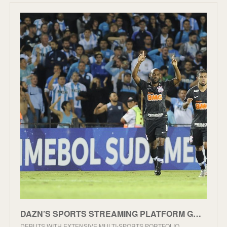
DAZN’S SPORTS STREAMING PLATFORM GOES LIVE IN BRAZIL | DAZN Media Centre
DEBUTS WITH EXTENSIVE MULTI-SPORTS PORTFOLIO