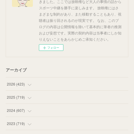
きました。ここでは放映権など大人の事情の話から
スポーツ中継を勝手に楽しみます。 放映権にはさ
まざまな制約があり、また移動することもあり、視
聴者は振り回されるのが現実です。 なお、このブ
ログの内容は公開情報を除いて基本的に筆者の推測
および妄想です。実際の契約内容は当事者にしか知
りえないことをあらかじめご承知ください。
フォロー
アーカイブ
2026
(
423
)
(
18
)
2025
(
719
)
(
55
)
(
75
)
2024
(
607
)
(
58
)
(
63
)
(
51
)
2023
(
719
)