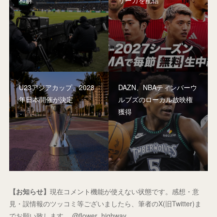
U23アジアカップ、2028
DAZN、NBAティンバーウ
年日本開催が決定
ルブズのローカル放映権
獲得
【お知らせ】
現在コメント機能が使えない状態です。感想・意
見・誤情報のツッコミ等ございましたら、筆者のX(旧Twitter)ま
でお願い致します。 @flower_highway