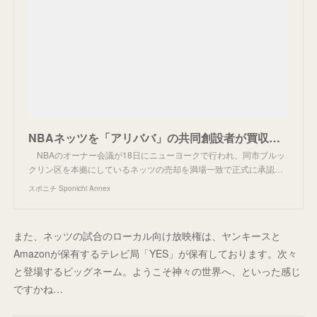
NBAネッツを「アリババ」の共同創設者が買収 総額3618億円！ - スポニチ Sponichi Annex スポーツ
NBAのオーナー会議が18日にニューヨークで行われ、同市ブルッ
クリン区を本拠にしているネッツの売却を満場一致で正式に承認…
スポニチ Sponichi Annex
また、ネッツの試合のローカル向け放映権は、ヤンキースと
Amazonが保有するテレビ局「YES」が保有しております。次々
と登場するビッグネーム。ようこそ神々の世界へ、といった感じ
ですかね…