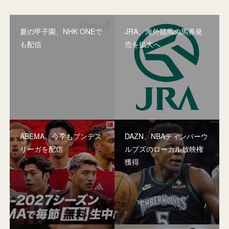
夏の甲子園、NHK ONEで
JRA、海外競馬の馬券発
も配信
売を拡大へ
ABEMA、今季もブンデス
DAZN、NBAティンバーウ
リーガを配信
ルブズのローカル放映権
獲得