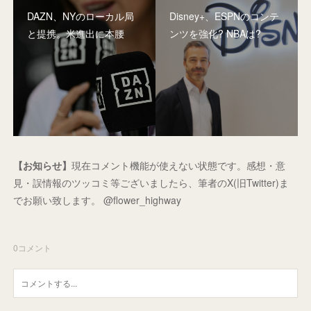
DAZN、NYのローカル局
Disney+、ESPNのコンテ
と提携。米進出に本腰
ンツを強化? NBAは?
【お知らせ】
現在コメント機能が使えない状態です。感想・意
見・誤情報のツッコミ等ございましたら、筆者のX(旧Twitter)ま
でお願い致します。 @flower_highway
0
コメント