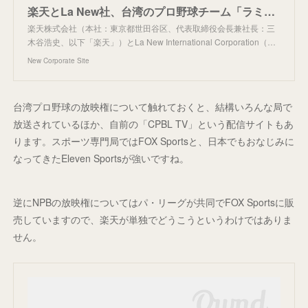
楽天とLa New社、台湾のプロ野球チーム「ラミゴ モンキーズ」の全株式譲渡に向けた基本合意書を締結 | 楽天株式会社
楽天株式会社（本社：東京都世田谷区、代表取締役会長兼社長：三
木谷浩史、以下「楽天」）とLa New International Corporation（…
New Corporate Site
台湾プロ野球の放映権について触れておくと、結構いろんな局で
放送されているほか、自前の「CPBL TV」という配信サイトもあ
ります。スポーツ専門局ではFOX Sportsと、日本でもおなじみに
なってきたEleven Sportsが強いですね。
逆にNPBの放映権についてはパ・リーグが共同でFOX Sportsに販
売していますので、楽天が単独でどうこうというわけではありま
せん。