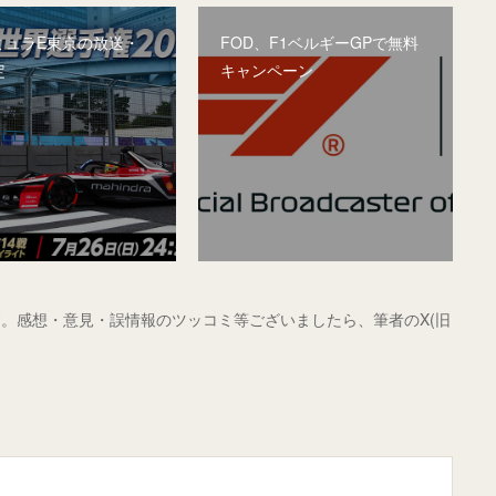
ミュラE東京の放送・
FOD、F1ベルギーGPで無料
定
キャンペーン
。感想・意見・誤情報のツッコミ等ございましたら、筆者のX(旧