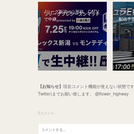
Jリーグ新潟vs山形戦、CATV
フォー
で中継
配信予
【お知らせ】
現在コメント機能が使えない状態です
Twitter)までお願い致します。 @flower_highway
0
コメント