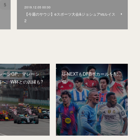
2019.12.05 00:00
【今週のサウジ】eスポーツ大会&ジョシュアvsルイス
2
レーンGP、マレーシ
U-NEXTもDFBポカールを配
催へ。W杯との因縁も?
信