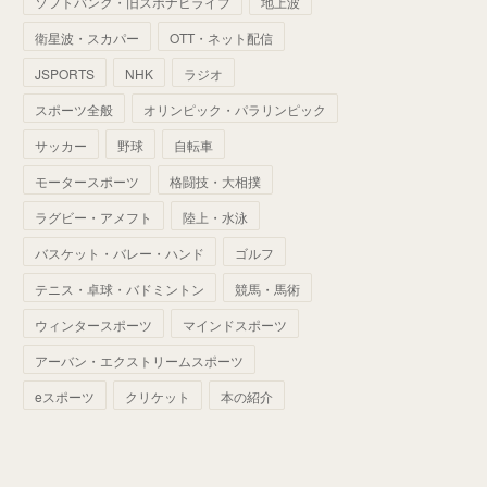
ソフトバンク・旧スポナビライブ
地上波
(
70
)
(
41
)
(
28
)
(
13
)
(
37
)
(
22
)
衛星波・スカパー
OTT・ネット配信
(
29
)
(
29
)
(
45
)
(
37
)
(
29
)
JSPORTS
NHK
ラジオ
(
33
)
(
49
)
(
59
)
(
32
)
スポーツ全般
オリンピック・パラリンピック
(
41
)
(
44
)
(
50
)
サッカー
野球
自転車
(
36
)
(
14
)
モータースポーツ
格闘技・大相撲
ラグビー・アメフト
陸上・水泳
バスケット・バレー・ハンド
ゴルフ
テニス・卓球・バドミントン
競馬・馬術
ウィンタースポーツ
マインドスポーツ
アーバン・エクストリームスポーツ
eスポーツ
クリケット
本の紹介