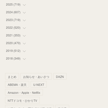
2025
(
719
(
16
)
)
(
55
)
2024
(
607
(
75
)
)
(
58
)
(
63
)
2023
(
719
(
51
)
)
(
58
)
(
57
)
(
48
)
2022
(
520
(
59
)
)
(
53
)
(
60
)
(
35
)
(
52
)
2021
(
353
(
65
)
)
(
59
)
(
62
)
(
51
)
(
55
)
(
44
)
2020
(
470
(
31
)
)
(
55
)
(
55
)
(
60
)
(
63
)
(
41
)
(
33
)
2019
(
512
(
34
)
)
(
67
)
(
61
)
(
59
)
(
53
)
(
43
)
(
34
)
(
32
)
2018
(
349
(
51
)
)
(
64
)
(
59
)
(
66
)
(
46
)
(
30
)
(
33
)
(
46
)
(
37
)
(
52
)
(
51
)
(
61
)
(
42
)
(
25
)
(
36
)
(
44
)
(
35
)
まとめ
お知らせ・あいさつ
DAZN
(
68
)
(
40
)
(
54
)
(
41
)
(
29
)
(
33
)
(
42
)
(
40
)
ABEMA・楽天
U-NEXT
(
60
)
(
50
)
(
56
)
(
33
)
(
25
)
(
53
)
(
50
)
(
39
)
Amazon・Apple・Netflix
(
42
)
(
58
)
(
56
)
(
38
)
(
32
)
(
41
)
(
34
)
(
42
)
NTTドコモ・ひかりTV
(
45
)
(
74
)
(
57
)
(
24
)
(
60
)
(
32
)
(
9
)