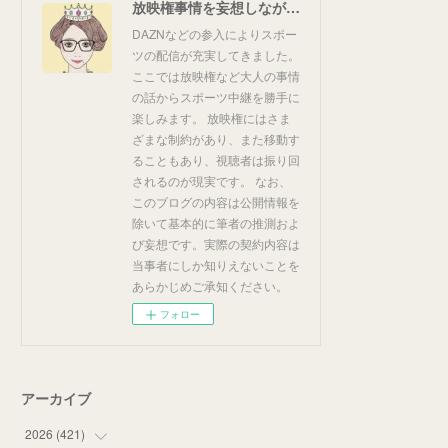
放映権事情を妄想しながらスポーツ中継を楽しむ
DAZNなどの参入によりスポー
ツの配信が充実してきました。
ここでは放映権など大人の事情
の話からスポーツ中継を勝手に
楽しみます。 放映権にはさま
ざまな制約があり、また移動す
ることもあり、視聴者は振り回
されるのが現実です。 なお、
このブログの内容は公開情報を
除いて基本的に筆者の推測およ
び妄想です。実際の契約内容は
当事者にしか知りえないことを
あらかじめご承知ください。
フォロー
アーカイブ
2026
(
421
)