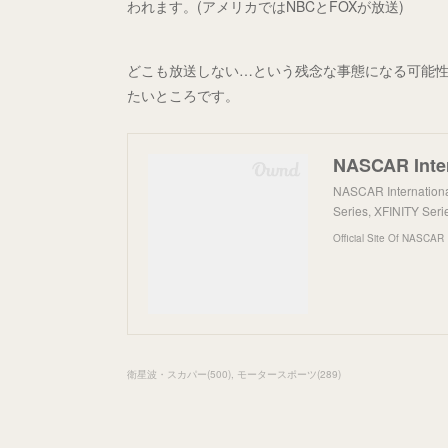
われます。(アメリカではNBCとFOXが放送)
どこも放送しない…という残念な事態になる可能
たいところです。
NASCAR Internationa
Series, XFINITY Ser
Official Site Of NASCAR
衛星波・スカパー
(
500
)
モータースポーツ
(
289
)