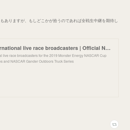
性もありますが、もしどこかが拾うのであれば全戦生中継を期待し
NASCAR International live race broadcasters | Official NASCAR broadcast
l live race broadcasters for the 2019 Monster Energy NASCAR Cup
ies and NASCAR Gander Outdoors Truck Series