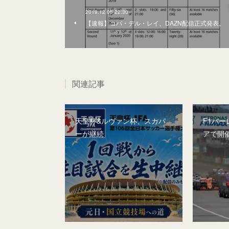
2019.12.05 22:30
【速報】コパ・デル・レイ、DAZN配信正式発表。
関連記事
天皇杯&ルヴァン杯、スカパ
F1バー
ーが継続
アで開