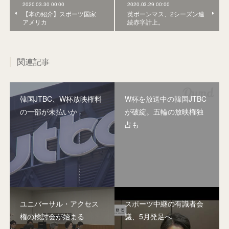
2020.03.30 00:00
2020.03.29 00:00
【本の紹介】スポーツ国家
英ボーンマス、2シーズン連
アメリカ
続赤字計上。
関連記事
韓国JTBC、W杯放映権料
W杯を放送中の韓国JTBC
の一部が未払いか
が破綻。五輪の放映権独
占も
ユニバーサル・アクセス
スポーツ中継の有識者会
権の検討会が始まる
議、5月発足へ