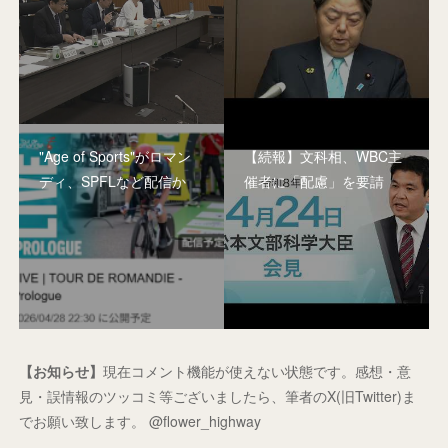
"Age of Sports"がロマン
【続報】文科相、WBC主
ディ、SPFLなど配信か
催者に「配慮」を要請
【お知らせ】
現在コメント機能が使えない状態です。感想・意
見・誤情報のツッコミ等ございましたら、筆者のX(旧Twitter)ま
でお願い致します。 @flower_highway