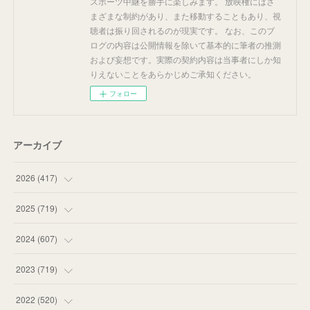
スポーツ中継を勝手に楽しみます。 放映権にはさ
まざまな制約があり、また移動することもあり、視
聴者は振り回されるのが現実です。 なお、このブ
ログの内容は公開情報を除いて基本的に筆者の推測
および妄想です。実際の契約内容は当事者にしか知
りえないことをあらかじめご承知ください。
フォロー
アーカイブ
2026
(
417
)
(
12
)
2025
(
719
)
(
55
)
(
75
)
2024
(
607
)
(
58
)
(
63
)
(
51
)
2023
(
719
)
(
58
)
(
57
)
(
48
)
(
59
)
2022
(
520
)