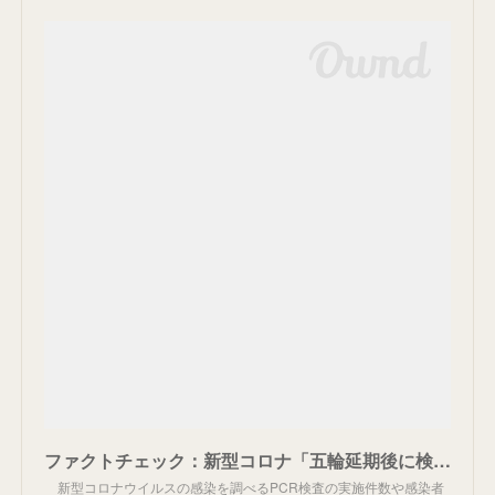
ファクトチェック：新型コロナ「五輪延期後に検査急増」は本当か 「感染隠蔽」説を検証すると… - 毎日新聞
新型コロナウイルスの感染を調べるPCR検査の実施件数や感染者