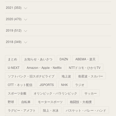
(
53
)
(
60
)
(
35
)
(
52
)
(
65
)
2021
(
353
)
(
59
)
(
62
)
(
51
)
(
55
)
(
44
)
(
31
)
2020
(
470
)
(
55
)
(
55
)
(
60
)
(
63
)
(
41
)
(
33
)
(
34
)
2019
(
512
)
(
67
)
(
61
)
(
59
)
(
53
)
(
43
)
(
34
)
(
32
)
(
51
)
2018
(
349
)
(
64
)
(
59
)
(
66
)
(
46
)
(
30
)
(
33
)
(
46
)
(
37
)
まとめ
お知らせ・あいさつ
DAZN
ABEMA・楽天
(
52
)
(
51
)
(
61
)
(
42
)
(
25
)
(
36
)
(
44
)
(
35
)
U-NEXT
Amazon・Apple・Netflix
NTTドコモ・ひかりTV
(
68
)
(
40
)
(
54
)
(
41
)
(
29
)
(
33
)
(
42
)
(
40
)
ソフトバンク・旧スポナビライブ
地上波
衛星波・スカパー
(
60
)
(
50
)
(
56
)
(
33
)
(
25
)
(
53
)
OTT・ネット配信
JSPORTS
NHK
ラジオ
(
50
)
(
39
)
(
42
)
スポーツ全般
(
58
)
オリンピック・パラリンピック
サッカー
(
56
)
(
38
)
(
32
)
(
41
)
(
34
)
(
42
)
野球
自転車
モータースポーツ
格闘技・大相撲
(
45
)
(
74
)
(
57
)
(
24
)
(
60
)
(
32
)
(
9
)
ラグビー・アメフト
陸上・水泳
バスケット・バレー・ハンド
(
70
)
(
41
)