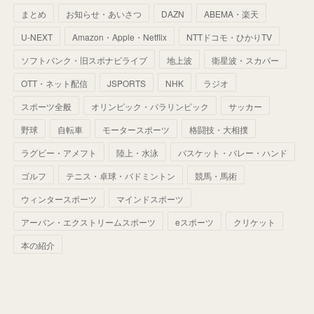
まとめ
お知らせ・あいさつ
DAZN
ABEMA・楽天
(
52
)
(
51
)
(
61
)
(
42
)
(
25
)
(
36
)
(
44
)
(
35
)
U-NEXT
Amazon・Apple・Netflix
NTTドコモ・ひかりTV
(
68
)
(
40
)
(
54
)
(
41
)
(
29
)
(
33
)
(
42
)
(
40
)
ソフトバンク・旧スポナビライブ
地上波
衛星波・スカパー
(
60
)
(
50
)
(
56
)
(
33
)
(
25
)
(
53
)
OTT・ネット配信
JSPORTS
NHK
ラジオ
(
50
)
(
39
)
(
42
)
スポーツ全般
(
58
)
オリンピック・パラリンピック
サッカー
(
56
)
(
38
)
(
32
)
(
41
)
(
34
)
(
42
)
野球
自転車
モータースポーツ
格闘技・大相撲
(
45
)
(
74
)
(
57
)
(
24
)
(
60
)
(
32
)
(
9
)
ラグビー・アメフト
陸上・水泳
バスケット・バレー・ハンド
(
70
)
(
41
)
(
28
)
(
13
)
(
37
)
(
22
)
ゴルフ
テニス・卓球・バドミントン
競馬・馬術
(
29
)
ウィンタースポーツ
(
29
)
マインドスポーツ
(
45
)
(
37
)
(
29
)
アーバン・エクストリームスポーツ
eスポーツ
クリケット
(
33
)
(
49
)
(
59
)
(
32
)
本の紹介
(
41
)
(
44
)
(
50
)
(
36
)
(
14
)