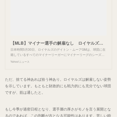
【MLB】マイナー選手の解雇なし ロイヤルズ・ムーアGMに称賛の声（MLB.jp） - Yahoo!ニュース
日本時間5月30日、ロイヤルズのデイトン・ムーアGMは、球団に在
籍しているすべてのマイナーリーガーにマイナーリーグのシーズ…
Yahoo!ニュース
ただ、捨てる神あれば拾う神あり。ロイヤルズは解雇しない姿勢
を示しています。もともと財政的にも戦力的にも充分でない球団
ですが、筋は通したと。
もし今季が過密日程となり、選手層の厚さがモノを言う展開とな
るのであれば、この判断が吉となる可能性はあります。苦しい時