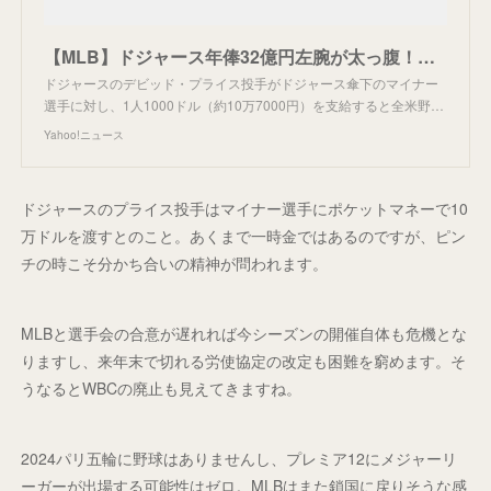
【MLB】ドジャース年俸32億円左腕が太っ腹！ マイナー選手1人あたり10.7万円支給（Full-Count） - Yahoo!ニュース
ドジャースのデビッド・プライス投手がドジャース傘下のマイナー
選手に対し、1人1000ドル（約10万7000円）を支給すると全米野…
Yahoo!ニュース
ドジャースのプライス投手はマイナー選手にポケットマネーで10
万ドルを渡すとのこと。あくまで一時金ではあるのですが、ピン
チの時こそ分かち合いの精神が問われます。
MLBと選手会の合意が遅れれば今シーズンの開催自体も危機とな
りますし、来年末で切れる労使協定の改定も困難を窮めます。そ
うなるとWBCの廃止も見えてきますね。
2024パリ五輪に野球はありませんし、プレミア12にメジャーリ
ーガーが出場する可能性はゼロ。MLBはまた鎖国に戻りそうな感