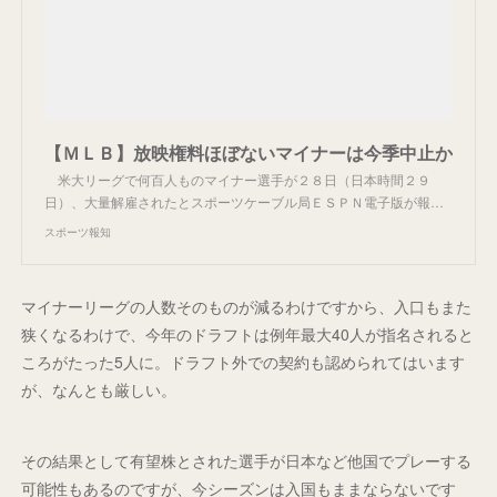
【ＭＬＢ】放映権料ほぼないマイナーは今季中止か
米大リーグで何百人ものマイナー選手が２８日（日本時間２９
日）、大量解雇されたとスポーツケーブル局ＥＳＰＮ電子版が報…
スポーツ報知
マイナーリーグの人数そのものが減るわけですから、入口もまた
狭くなるわけで、今年のドラフトは例年最大40人が指名されると
ころがたった5人に。ドラフト外での契約も認められてはいます
が、なんとも厳しい。
その結果として有望株とされた選手が日本など他国でプレーする
可能性もあるのですが、今シーズンは入国もままならないです