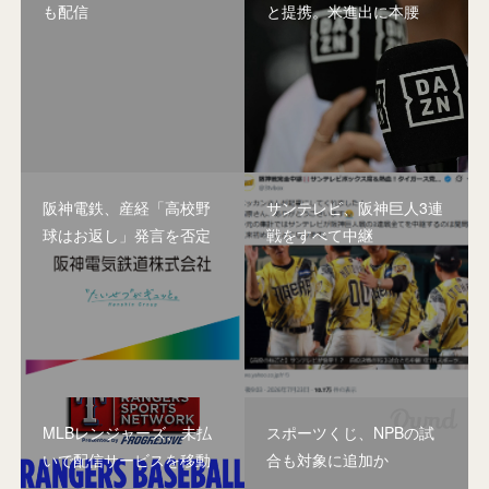
も配信
と提携。米進出に本腰
阪神電鉄、産経「高校野
サンテレビ、阪神巨人3連
球はお返し」発言を否定
戦をすべて中継
MLBレンジャーズ、未払
スポーツくじ、NPBの試
いで配信サービスを移動
合も対象に追加か