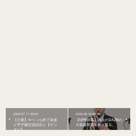
2020.07.11 00:00
2020.06.19 00:00
【大衆】やべっち終了余波
【NPB開幕】過去のDAZNの
と甲子園交流試合と【ゲン
大規模障害を振り返る。
ダイ】