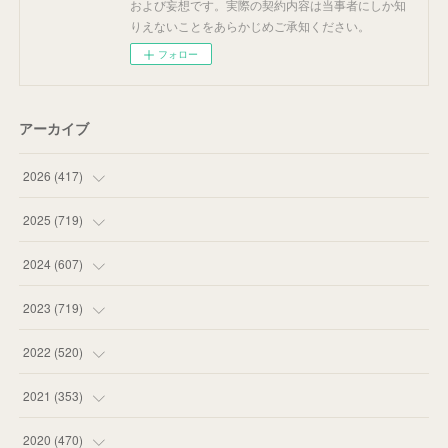
および妄想です。実際の契約内容は当事者にしか知
りえないことをあらかじめご承知ください。
フォロー
アーカイブ
2026
(
417
)
(
12
)
2025
(
719
)
(
55
)
(
75
)
2024
(
607
)
(
58
)
(
63
)
(
51
)
2023
(
719
)
(
58
)
(
57
)
(
48
)
(
59
)
2022
(
520
)
(
53
)
(
60
)
(
35
)
(
52
)
(
65
)
2021
(
353
)
(
59
)
(
62
)
(
51
)
(
55
)
(
44
)
(
31
)
2020
(
470
)