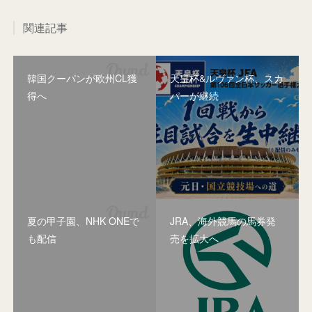
関連記事
韓国クーパンが欧州CL獲
天皇杯&ルヴァン杯、スカ
得へ
パーが継続
夏の甲子園、NHK ONEで
JRA、海外競馬の馬券発
も配信
売を拡大へ