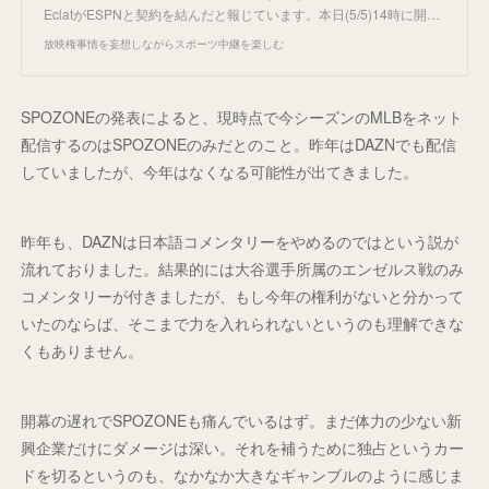
EclatがESPNと契約を結んだと報じています。本日(5/5)14時に開…
放映権事情を妄想しながらスポーツ中継を楽しむ
SPOZONEの発表によると、現時点で今シーズンのMLBをネット
配信するのはSPOZONEのみだとのこと。昨年はDAZNでも配信
していましたが、今年はなくなる可能性が出てきました。
昨年も、DAZNは日本語コメンタリーをやめるのではという説が
流れておりました。結果的には大谷選手所属のエンゼルス戦のみ
コメンタリーが付きましたが、もし今年の権利がないと分かって
いたのならば、そこまで力を入れられないというのも理解できな
くもありません。
開幕の遅れでSPOZONEも痛んでいるはず。まだ体力の少ない新
興企業だけにダメージは深い。それを補うために独占というカー
ドを切るというのも、なかなか大きなギャンブルのように感じま