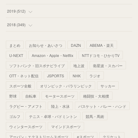
(
55
)
(
55
)
(
60
)
(
63
)
(
41
)
(
33
)
(
34
)
2019
(
512
)
(
67
)
(
61
)
(
59
)
(
53
)
(
43
)
(
34
)
(
32
)
(
51
)
2018
(
349
)
(
64
)
(
59
)
(
66
)
(
46
)
(
30
)
(
33
)
(
46
)
(
37
)
まとめ
お知らせ・あいさつ
DAZN
ABEMA・楽天
(
52
)
(
51
)
(
61
)
(
42
)
(
25
)
(
36
)
(
44
)
(
35
)
U-NEXT
Amazon・Apple・Netflix
NTTドコモ・ひかりTV
(
68
)
(
40
)
(
54
)
(
41
)
(
29
)
(
33
)
(
42
)
(
40
)
ソフトバンク・旧スポナビライブ
地上波
衛星波・スカパー
(
60
)
(
50
)
(
56
)
(
33
)
(
25
)
(
53
)
OTT・ネット配信
JSPORTS
NHK
ラジオ
(
50
)
(
39
)
(
42
)
スポーツ全般
(
58
)
オリンピック・パラリンピック
サッカー
(
56
)
(
38
)
(
32
)
(
41
)
(
34
)
(
42
)
野球
自転車
モータースポーツ
格闘技・大相撲
(
45
)
(
74
)
(
57
)
(
24
)
(
60
)
(
32
)
(
9
)
ラグビー・アメフト
陸上・水泳
バスケット・バレー・ハンド
(
70
)
(
41
)
(
28
)
(
13
)
(
37
)
(
22
)
ゴルフ
テニス・卓球・バドミントン
競馬・馬術
(
29
)
ウィンタースポーツ
(
29
)
マインドスポーツ
(
45
)
(
37
)
(
29
)
アーバン・エクストリームスポーツ
eスポーツ
クリケット