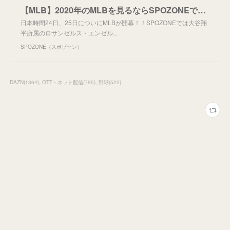
【MLB】2020年のMLBを見るならSPOZONEで！！ ｜ SPOZONE（スポゾーン）
日本時間24日、25日についにMLBが開幕！！SPOZONEでは大谷翔
平所属のロサンゼルス・エンゼル...
SPOZONE（スポゾーン）
DAZN
(
1364
)
OTT・ネット配信
(
795
)
野球
(
522
)