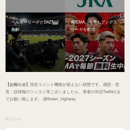
ベルギーリーグとDAZNが
ABEMA、今季もブンデス
和解
リーガを配信
【お知らせ】
現在コメント機能が使えない状態です。感想・意
見・誤情報のツッコミ等ございましたら、筆者のX(旧Twitter)ま
でお願い致します。 @flower_highway
0
コメント