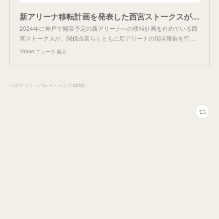
新アリーナ移転計画を発表した西宮ストークスが立ち向かう「平均入場者数4000人以上」という大きな試練（菊地慶剛） - Yahoo!ニュース
2024年に神戸で開業予定の新アリーナへの移転計画を進めている西
宮ストークスが、関係企業らとともに新アリーナの現状報告を行…
Yahoo!ニュース 個人
バスケット・バレー・ハンド
(
328
)