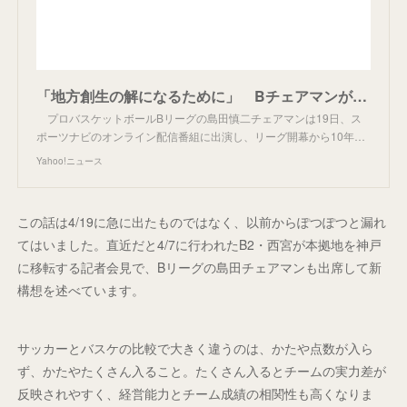
「地方創生の解になるために」 Bチェアマンが説く改革（朝日新聞デジタル） - Yahoo!ニュース
プロバスケットボールBリーグの島田慎二チェアマンは19日、ス
ポーツナビのオンライン配信番組に出演し、リーグ開幕から10年…
Yahoo!ニュース
この話は4/19に急に出たものではなく、以前からぽつぽつと漏れ
てはいました。直近だと4/7に行われたB2・西宮が本拠地を神戸
に移転する記者会見で、Bリーグの島田チェアマンも出席して新
構想を述べています。
サッカーとバスケの比較で大きく違うのは、かたや点数が入ら
ず、かたやたくさん入ること。たくさん入るとチームの実力差が
反映されやすく、経営能力とチーム成績の相関性も高くなりま