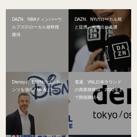
DAZN、NBAティンバーウ
DAZN、NYのローカル局
ルブズのローカル放映権
と提携。米進出に本腰
獲得
Disney+、ESPNのコンテ
電通、VNL日本ラウンド
ンツを強化? NBAは?
の商業権獲得。2032年ま
で開催継続へ