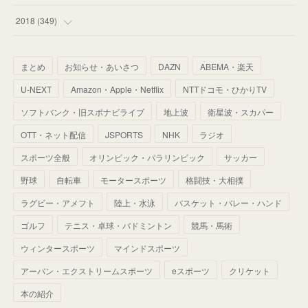
(
67
)
(
61
)
(
59
)
(
53
)
(
43
)
(
34
)
(
32
)
(
51
)
2018
(
349
)
(
64
)
(
59
)
(
66
)
(
46
)
(
30
)
(
33
)
(
46
)
(
37
)
まとめ
お知らせ・あいさつ
DAZN
ABEMA・楽天
(
52
)
(
51
)
(
61
)
(
42
)
(
25
)
(
36
)
(
44
)
(
35
)
U-NEXT
Amazon・Apple・Netflix
NTTドコモ・ひかりTV
(
68
)
(
40
)
(
54
)
(
41
)
(
29
)
(
33
)
(
42
)
(
40
)
ソフトバンク・旧スポナビライブ
地上波
衛星波・スカパー
(
60
)
(
50
)
(
56
)
(
33
)
(
25
)
(
53
)
OTT・ネット配信
JSPORTS
NHK
ラジオ
(
50
)
(
39
)
(
42
)
スポーツ全般
(
58
)
オリンピック・パラリンピック
サッカー
(
56
)
(
38
)
(
32
)
(
41
)
(
34
)
(
42
)
野球
自転車
モータースポーツ
格闘技・大相撲
(
45
)
(
74
)
(
57
)
(
24
)
(
60
)
(
32
)
(
9
)
ラグビー・アメフト
陸上・水泳
バスケット・バレー・ハンド
(
70
)
(
41
)
(
28
)
(
13
)
(
37
)
(
22
)
ゴルフ
テニス・卓球・バドミントン
競馬・馬術
(
29
)
ウィンタースポーツ
(
29
)
マインドスポーツ
(
45
)
(
37
)
(
29
)
アーバン・エクストリームスポーツ
eスポーツ
クリケット
(
33
)
(
49
)
(
59
)
(
32
)
本の紹介
(
41
)