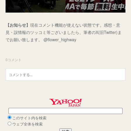
【お知らせ】
現在コメント機能が使えない状態です。感想・意
見・誤情報のツッコミ等ございましたら、筆者のX(旧Twitter)ま
でお願い致します。 @flower_highway
0
コメント