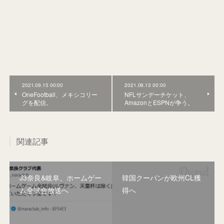
2021.09.15 00:00
2021.09.13 00:00
OneFootball、メキシコリー
NFLサンデーチケット、
グを配信。
AmazonとESPNが争う。
関連記事
J3奈良&岐阜、ホームゲー
韓国クーパンが欧州CL獲
ム全試合放送へ
得へ