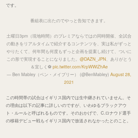
です。
番組表に出たのでやっと告知できます。
土曜日3pm（現地時間）のプレミアならではの同時開催、全試合
の動きをリアルタイムで紹介するコンテンツを、実は私がずっと
やりたくて、何年間も何度もずっと企画を提案し続けて、ついに
この形で実現することになりました。
@DAZN_JPN
、ありがとう
＆宜しく⚽️
pic.twitter.com/KrpWWiZhAe
— Ben Mabley（ベン・メイブリー） (@BenMabley)
August 28,
2021
この時間帯の試合はイギリス国内では生中継されていません。そ
の理由は以下の記事に詳しいのですが、いわゆるブラックアウ
ト・ルールと呼ばれるものです。そのおかげで、C.ロナウド選手
の移籍デビュー戦もイギリス国内で放送されなかったとのこと。