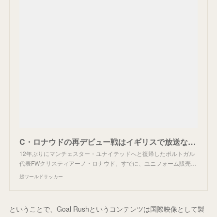
C・ロナウドの再デビュー戦はイギリスで放送なし!? 40年以上続く、とある“ルール”を知っている？【超ワールドサッカー】
12年ぶりにマンチェスター・ユナイテッドへと復帰したポルトガル
代表FWクリスティアーノ・ロナウド。すでに、ユニフォーム販売…
超ワールドサッカー
ということで、Goal Rushというコンテンツは国際映像として製