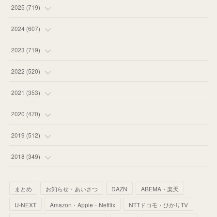
(
14
)
2025
(
719
)
(
55
)
(
75
)
2024
(
607
)
(
58
)
(
63
)
(
51
)
2023
(
719
)
(
58
)
(
57
)
(
48
)
(
59
)
2022
(
520
)
(
53
)
(
60
)
(
35
)
(
52
)
(
65
)
2021
(
353
)
(
59
)
(
62
)
(
51
)
(
55
)
(
44
)
(
31
)
2020
(
470
)
(
55
)
(
55
)
(
60
)
(
63
)
(
41
)
(
33
)
(
34
)
2019
(
512
)
(
67
)
(
61
)
(
59
)
(
53
)
(
43
)
(
34
)
(
32
)
(
51
)
2018
(
349
)
(
64
)
(
59
)
(
66
)
(
46
)
(
30
)
(
33
)
(
46
)
(
37
)
まとめ
お知らせ・あいさつ
DAZN
ABEMA・楽天
(
52
)
(
51
)
(
61
)
(
42
)
(
25
)
(
36
)
(
44
)
(
35
)
U-NEXT
Amazon・Apple・Netflix
NTTドコモ・ひかりTV
(
68
)
(
40
)
(
54
)
(
41
)
(
29
)
(
33
)
(
42
)