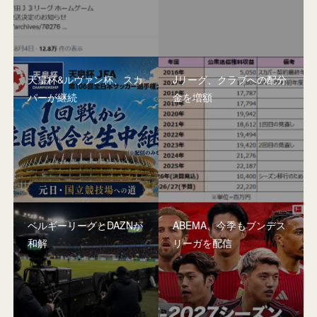
天皇杯&ルヴァン杯、スカ
Jリーグ、クラブへの配分
パーが継続
金を増額
ベルギーリーグとDAZNが
ABEMA、今季もブンデス
和解
リーガを配信