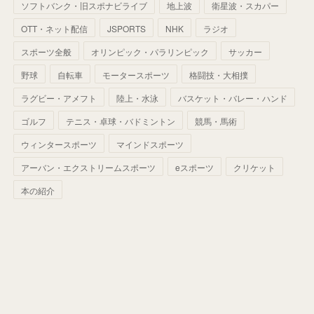
(
40
)
ソフトバンク・旧スポナビライブ
地上波
衛星波・スカパー
(
60
)
(
50
)
(
56
)
(
33
)
(
25
)
(
53
)
OTT・ネット配信
JSPORTS
NHK
ラジオ
(
50
)
(
39
)
(
42
)
スポーツ全般
(
58
)
オリンピック・パラリンピック
サッカー
(
56
)
(
38
)
(
32
)
(
41
)
(
34
)
(
42
)
野球
自転車
モータースポーツ
格闘技・大相撲
(
45
)
(
74
)
(
57
)
(
24
)
(
60
)
(
32
)
(
9
)
ラグビー・アメフト
陸上・水泳
バスケット・バレー・ハンド
(
70
)
(
41
)
(
28
)
(
13
)
(
37
)
(
22
)
ゴルフ
テニス・卓球・バドミントン
競馬・馬術
(
29
)
ウィンタースポーツ
(
29
)
マインドスポーツ
(
45
)
(
37
)
(
29
)
アーバン・エクストリームスポーツ
eスポーツ
クリケット
(
33
)
(
49
)
(
59
)
(
32
)
本の紹介
(
41
)
(
44
)
(
50
)
(
36
)
(
14
)