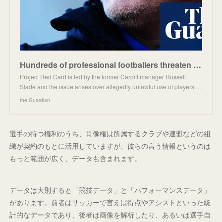
Hundreds of professional footballers threaten legal action over use of data
Project Red Card is led by the former Cardiff manager Russell
Slade and the issue arises over allegedly unlawful use of players’…
the Guardian
選手の持つ権利のうち、肖像権は所属するクラブや連盟などの組
織が契約のもとに活用していますが、彼らの言う情報というのは
もっと範囲が広く、データも含まれます。
データは大別すると「競技データ」と「パフォーマンスデータ」
があります。前者はサッカーで言えば得点やアシストといった統
計的なデータであり、後者は画像を解析したり、あるいは選手自