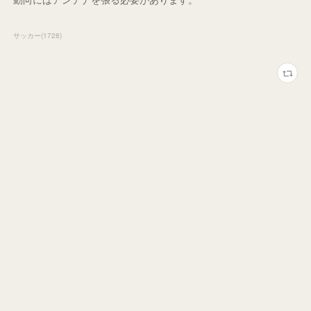
サッカー
(
1728
)