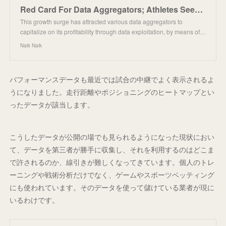
Red Card For Data Aggregators; Athletes Seek To Reclaim Control Over Performance Data - Naik Naik
This growth surge has attracted various data aggregators to
capitalize on its profitability through data exploitation, by means of…
Naik Naik
パフォーマンスデータも最近では試合の中継でよく表示されるよ
うになりました。走行距離やポジショニングのヒートマップとい
ったデータが該当します。
こうしたデータが公開の場でも見られるようになった現状におい
て、データを第三者が勝手に収集し、それを利用するのはどこま
で許されるのか、線引きが難しくなってきています。個人のトレ
ーニングや戦術分析だけでなく、ゲームやスポーツベッティング
にも使われています。そのデータを使って儲けている業者が現に
いるわけです。