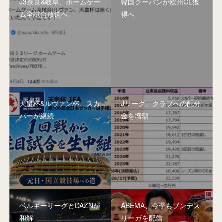
J3奈良&岐阜、ホームゲー
韓国クーパンが欧州CL獲
ム全試合放送へ
得へ
天皇杯&ルヴァン杯、スカ
Jリーグ、クラブへの配分
パーが継続
金を増額
ベルギーリーグとDAZNが
ABEMA、今季もブンデス
和解
リーガを配信