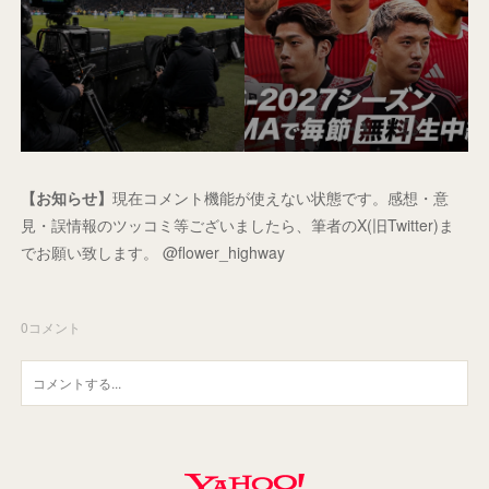
【お知らせ】
現在コメント機能が使えない状態です。感想・意
見・誤情報のツッコミ等ございましたら、筆者のX(旧Twitter)ま
でお願い致します。 @flower_highway
0
コメント