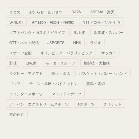
(
59
)
(
66
)
(
46
)
(
30
)
(
33
)
(
46
)
(
37
)
まとめ
お知らせ・あいさつ
DAZN
ABEMA・楽天
(
52
)
(
51
)
(
61
)
(
42
)
(
25
)
(
36
)
(
44
)
(
35
)
U-NEXT
Amazon・Apple・Netflix
NTTドコモ・ひかりTV
(
68
)
(
40
)
(
54
)
(
41
)
(
29
)
(
33
)
(
42
)
(
40
)
ソフトバンク・旧スポナビライブ
地上波
衛星波・スカパー
(
60
)
(
50
)
(
56
)
(
33
)
(
25
)
(
53
)
OTT・ネット配信
JSPORTS
NHK
ラジオ
(
50
)
(
39
)
(
42
)
スポーツ全般
(
58
)
オリンピック・パラリンピック
サッカー
(
56
)
(
38
)
(
32
)
(
41
)
(
34
)
(
42
)
野球
自転車
モータースポーツ
格闘技・大相撲
(
45
)
(
74
)
(
57
)
(
24
)
(
60
)
(
32
)
(
9
)
ラグビー・アメフト
陸上・水泳
バスケット・バレー・ハンド
(
70
)
(
41
)
(
28
)
(
13
)
(
37
)
(
22
)
ゴルフ
テニス・卓球・バドミントン
競馬・馬術
(
29
)
ウィンタースポーツ
(
29
)
マインドスポーツ
(
45
)
(
37
)
(
29
)
アーバン・エクストリームスポーツ
eスポーツ
クリケット
(
33
)
(
49
)
(
59
)
(
32
)
本の紹介
(
41
)
(
44
)
(
50
)
(
36
)
(
14
)