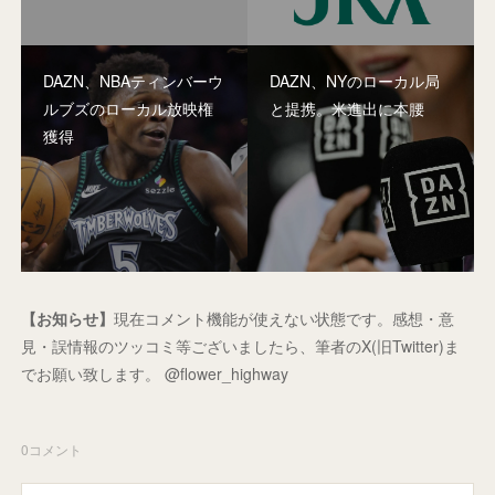
DAZN、NBAティンバーウ
DAZN、NYのローカル局
ルブズのローカル放映権
と提携。米進出に本腰
獲得
【お知らせ】
現在コメント機能が使えない状態です。感想・意
見・誤情報のツッコミ等ございましたら、筆者のX(旧Twitter)ま
でお願い致します。 @flower_highway
0
コメント