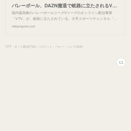
バレーボール、DAZN撤退で岐路に立たされるVリーグ配信事業 - バレーボール : 日刊スポーツ
国内最高峰のバレーボールリーグVリーグのオンライン配信事業
「V.TV」が、岐路に立たされている。大手スポーツチャンネル「…
nikkansports.com
OTT・ネット配信
(
795
)
バスケット・バレー・ハンド
(
328
)