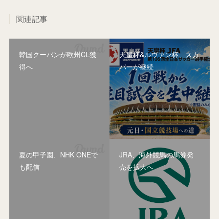
関連記事
韓国クーパンが欧州CL獲
天皇杯&ルヴァン杯、スカ
得へ
パーが継続
夏の甲子園、NHK ONEで
JRA、海外競馬の馬券発
も配信
売を拡大へ