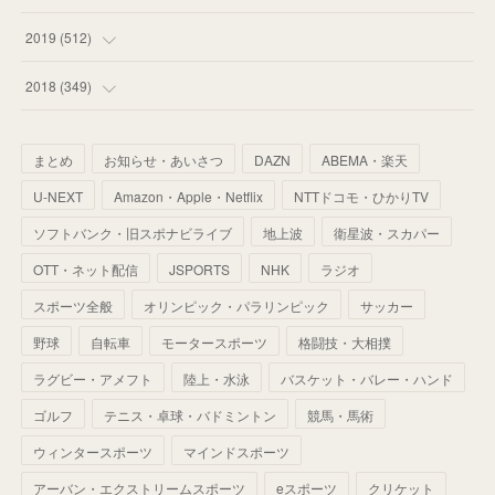
(
55
)
(
55
)
(
60
)
(
63
)
(
41
)
(
33
)
(
34
)
2019
(
512
)
(
67
)
(
61
)
(
59
)
(
53
)
(
43
)
(
34
)
(
32
)
(
51
)
2018
(
349
)
(
64
)
(
59
)
(
66
)
(
46
)
(
30
)
(
33
)
(
46
)
(
37
)
まとめ
お知らせ・あいさつ
DAZN
ABEMA・楽天
(
52
)
(
51
)
(
61
)
(
42
)
(
25
)
(
36
)
(
44
)
(
35
)
U-NEXT
Amazon・Apple・Netflix
NTTドコモ・ひかりTV
(
68
)
(
40
)
(
54
)
(
41
)
(
29
)
(
33
)
(
42
)
(
40
)
ソフトバンク・旧スポナビライブ
地上波
衛星波・スカパー
(
60
)
(
50
)
(
56
)
(
33
)
(
25
)
(
53
)
OTT・ネット配信
JSPORTS
NHK
ラジオ
(
50
)
(
39
)
(
42
)
スポーツ全般
(
58
)
オリンピック・パラリンピック
サッカー
(
56
)
(
38
)
(
32
)
(
41
)
(
34
)
(
42
)
野球
自転車
モータースポーツ
格闘技・大相撲
(
45
)
(
74
)
(
57
)
(
24
)
(
60
)
(
32
)
(
9
)
ラグビー・アメフト
陸上・水泳
バスケット・バレー・ハンド
(
70
)
(
41
)
(
28
)
(
13
)
(
37
)
(
22
)
ゴルフ
テニス・卓球・バドミントン
競馬・馬術
(
29
)
ウィンタースポーツ
(
29
)
マインドスポーツ
(
45
)
(
37
)
(
29
)
アーバン・エクストリームスポーツ
eスポーツ
クリケット