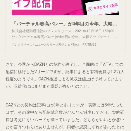
「バーチャル春高バレー」が4年目の今年、大幅アップデート！過去最多288試合をSPORTS BULLで10月24日からライブ配信開始！無観客開催だからこそ、高校生たちの勇姿をラ...
株式会社運動通信社のプレスリリース（2021年10月18日 15時00
分）[バーチャル春高バレー]が4年目の今年、大幅アップデート！…
プレスリリース・ニュースリリース配信シェアNo.1｜PR TIMES
さて、今季からDAZNとの契約が終了し、全面的に「V.TV」での
配信に移行したVリーグですが、記事によると有料会員は1.2万人
程度のようです。DAZN撤退による減収は値上げで補っています
が、収益化にはまだまだ課題が多いとのこと。
DAZNとの契約は記事には3年とありますが、実際には5年だった
はず。その途中から配信試合数がだんだん減少しており、契約延
長は考えにくいムードが漂っていました。どちらがいいとか悪い
とか言うつもりはありませんが、両者の思惑にずれがあったとは