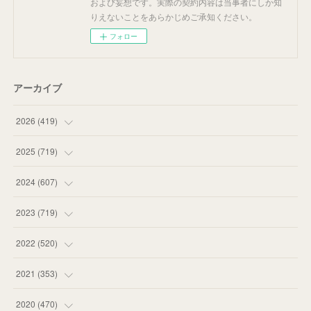
および妄想です。実際の契約内容は当事者にしか知
りえないことをあらかじめご承知ください。
フォロー
アーカイブ
2026
(
419
)
(
14
)
2025
(
719
)
(
55
)
(
75
)
2024
(
607
)
(
58
)
(
63
)
(
51
)
2023
(
719
)
(
58
)
(
57
)
(
48
)
(
59
)
2022
(
520
)
(
53
)
(
60
)
(
35
)
(
52
)
(
65
)
2021
(
353
)
(
59
)
(
62
)
(
51
)
(
55
)
(
44
)
(
31
)
2020
(
470
)