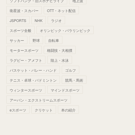
ソフトバンク・旧スポナビライブ
地上波
(
70
)
(
41
)
(
28
)
(
13
)
(
37
)
(
22
)
衛星波・スカパー
OTT・ネット配信
(
29
)
(
29
)
(
45
)
(
37
)
(
29
)
JSPORTS
NHK
ラジオ
(
33
)
(
49
)
(
59
)
(
32
)
スポーツ全般
オリンピック・パラリンピック
(
41
)
(
44
)
(
50
)
サッカー
野球
自転車
(
36
)
(
14
)
モータースポーツ
格闘技・大相撲
ラグビー・アメフト
陸上・水泳
バスケット・バレー・ハンド
ゴルフ
テニス・卓球・バドミントン
競馬・馬術
ウィンタースポーツ
マインドスポーツ
アーバン・エクストリームスポーツ
eスポーツ
クリケット
本の紹介