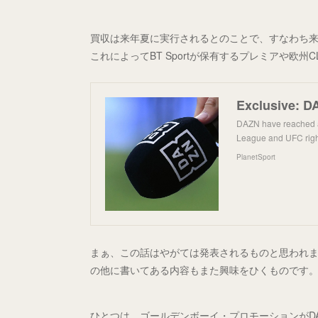
買収は来年夏に実行されるとのことで、すなわち
これによってBT Sportが保有するプレミアや欧州
DAZN have reached a
League and UFC righ
PlanetSport
まぁ、この話はやがては発表されるものと思われま
の他に書いてある内容もまた興味をひくものです
ひとつは、ゴールデンボーイ・プロモーションがDAZ