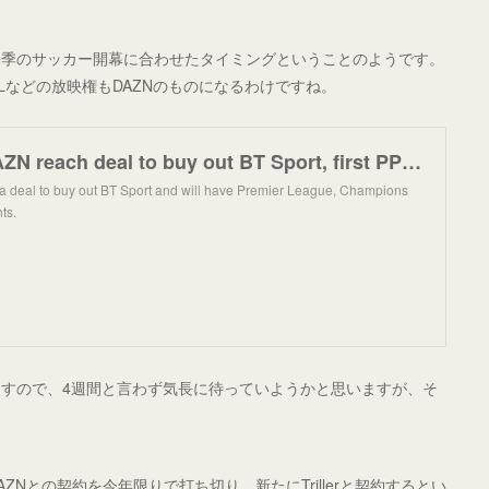
来季のサッカー開幕に合わせたタイミングということのようです。
CLなどの放映権もDAZNのものになるわけですね。
Exclusive: DAZN reach deal to buy out BT Sport, first PPV in the works, Golden Boy leaving
 deal to buy out BT Sport and will have Premier League, Champions
ts.
すので、4週間と言わず気長に待っていようかと思いますが、そ
。
Nとの契約を今年限りで打ち切り、新たにTrillerと契約するとい