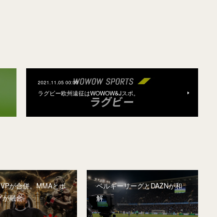
2021.11.05 00:00
？
ラグビー欧州遠征はWOWOW&Jスポ。
MVPが合併。MMAとボ
ベルギーリーグとDAZNが和
グが融合
解