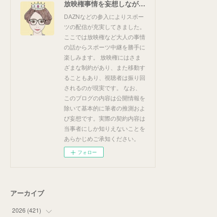
放映権事情を妄想しながらスポーツ中継を楽しむ
DAZNなどの参入によりスポー
ツの配信が充実してきました。
ここでは放映権など大人の事情
の話からスポーツ中継を勝手に
楽しみます。 放映権にはさま
ざまな制約があり、また移動す
ることもあり、視聴者は振り回
されるのが現実です。 なお、
このブログの内容は公開情報を
除いて基本的に筆者の推測およ
び妄想です。実際の契約内容は
当事者にしか知りえないことを
あらかじめご承知ください。
フォロー
アーカイブ
2026
(
421
)