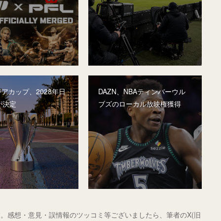
ジアカップ、2028年日
DAZN、NBAティンバーウル
が決定
ブズのローカル放映権獲得
。感想・意見・誤情報のツッコミ等ございましたら、筆者のX(旧