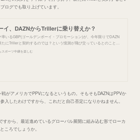
当ブログでも取り上げています。
イ、DAZNからTrillerに乗り替えか？
率いるGBP(ゴールデンボーイ・プロモーション)が、今年限りでDAZN
たにTrillerと契約するのでは？という憶測が飛び交っているとのこと…
らスポーツ中継を楽しむ
戦がアメリカでPPVになるというもの。そもそもDAZNはPPVか
に参入したわけですから、これだと自己否定になりかねません。
況ですから、最近進めているグローバル展開に組み込む形でローカ
たところでしょうか。