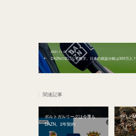
2021.11.07 00:00
DAZNの気になる数字。日本の損益分岐は300万人
関連記事
ポルトガルリーグは今季も
PFLと
DAZN。2年契約
クシン