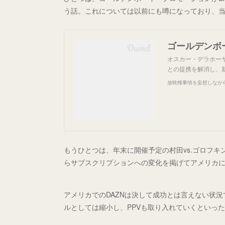
う話。これについては以前にも噂になっており、
ゴールデンボー
オスカー・デラホーヤ
との提携を解消し、新
放映権事情を妄想しなが
もうひとつは、年末に開催予定の村田vs.ゴロフキン
らサブスクリプションへの変化を掲げてアメリカ
アメリカでのDAZNは決して成功とは言えない状
ルとしては縮小し、PPVも取り入れていくといっ