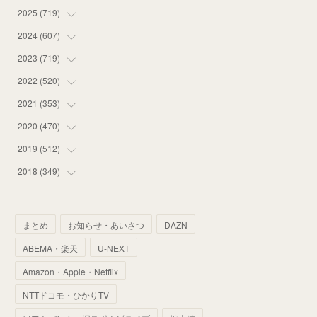
2025
(
719
(
16
)
)
(
55
)
2024
(
607
(
75
)
)
(
58
)
(
63
)
2023
(
719
(
51
)
)
(
58
)
(
57
)
(
48
)
2022
(
520
(
59
)
)
(
53
)
(
60
)
(
35
)
(
52
)
2021
(
353
(
65
)
)
(
59
)
(
62
)
(
51
)
(
55
)
(
44
)
2020
(
470
(
31
)
)
(
55
)
(
55
)
(
60
)
(
63
)
(
41
)
(
33
)
2019
(
512
(
34
)
)
(
67
)
(
61
)
(
59
)
(
53
)
(
43
)
(
34
)
(
32
)
2018
(
349
(
51
)
)
(
64
)
(
59
)
(
66
)
(
46
)
(
30
)
(
33
)
(
46
)
(
37
)
(
52
)
(
51
)
(
61
)
(
42
)
(
25
)
(
36
)
(
44
)
(
35
)
まとめ
お知らせ・あいさつ
DAZN
(
68
)
(
40
)
(
54
)
(
41
)
(
29
)
(
33
)
(
42
)
(
40
)
ABEMA・楽天
U-NEXT
(
60
)
(
50
)
(
56
)
(
33
)
(
25
)
(
53
)
(
50
)
(
39
)
Amazon・Apple・Netflix
(
42
)
(
58
)
(
56
)
(
38
)
(
32
)
(
41
)
(
34
)
(
42
)
NTTドコモ・ひかりTV
(
45
)
(
74
)
(
57
)
(
24
)
(
60
)
(
32
)
(
9
)