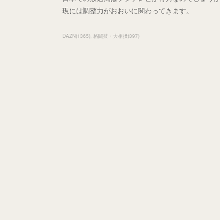
現には調整力がおおいに関わってきます。
DAZN
(
1365
)
格闘技・大相撲
(
397
)