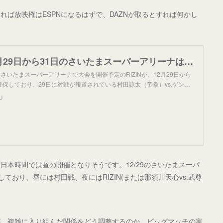
ば放映権はESPNになるはずで、DAZNが取るとすれば何かし
。
【RIZIN】12月29日から31日のさいたまスーパーアリーナは「我々が借りています」、村田諒太vs.ゴロフキンは「決まるのであれば制作協力する」
にさいたまスーパーアリーナで大会を開催予定のRIZINが、12月29日から
保しており、29日に対戦が報道されている村田諒太（帝拳）vs.ゲン…
U
本時間では昼の開催となりそうです。12/29のさいたまスーパ
ており、昼には村田戦、夜にはRIZIN(または那須川天心vs.武尊
が、複雑に入り組んだ関係をどう調整するのか。ビッグマッチの実