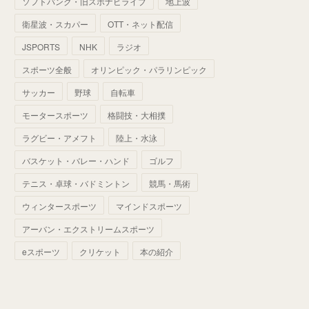
ソフトバンク・旧スポナビライブ
地上波
(
70
)
(
41
)
(
28
)
(
13
)
(
37
)
(
22
)
衛星波・スカパー
OTT・ネット配信
(
29
)
(
29
)
(
45
)
(
37
)
(
29
)
JSPORTS
NHK
ラジオ
(
33
)
(
49
)
(
59
)
(
32
)
スポーツ全般
オリンピック・パラリンピック
(
41
)
(
44
)
(
50
)
サッカー
野球
自転車
(
36
)
(
14
)
モータースポーツ
格闘技・大相撲
ラグビー・アメフト
陸上・水泳
バスケット・バレー・ハンド
ゴルフ
テニス・卓球・バドミントン
競馬・馬術
ウィンタースポーツ
マインドスポーツ
アーバン・エクストリームスポーツ
eスポーツ
クリケット
本の紹介