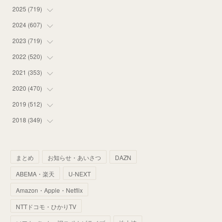
2025
(
719
(
14
)
)
(
55
)
2024
(
607
(
75
)
)
(
58
)
(
63
)
2023
(
719
(
51
)
)
(
58
)
(
57
)
(
48
)
2022
(
520
(
59
)
)
(
53
)
(
60
)
(
35
)
(
52
)
2021
(
353
(
65
)
)
(
59
)
(
62
)
(
51
)
(
55
)
(
44
)
2020
(
470
(
31
)
)
(
55
)
(
55
)
(
60
)
(
63
)
(
41
)
(
33
)
2019
(
512
(
34
)
)
(
67
)
(
61
)
(
59
)
(
53
)
(
43
)
(
34
)
(
32
)
2018
(
349
(
51
)
)
(
64
)
(
59
)
(
66
)
(
46
)
(
30
)
(
33
)
(
46
)
(
37
)
(
52
)
(
51
)
(
61
)
(
42
)
(
25
)
(
36
)
(
44
)
(
35
)
まとめ
お知らせ・あいさつ
DAZN
(
68
)
(
40
)
(
54
)
(
41
)
(
29
)
(
33
)
(
42
)
(
40
)
ABEMA・楽天
U-NEXT
(
60
)
(
50
)
(
56
)
(
33
)
(
25
)
(
53
)
(
50
)
(
39
)
Amazon・Apple・Netflix
(
42
)
(
58
)
(
56
)
(
38
)
(
32
)
(
41
)
(
34
)
(
42
)
NTTドコモ・ひかりTV
(
45
)
(
74
)
(
57
)
(
24
)
(
60
)
(
32
)
(
9
)