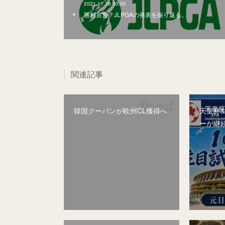
2021.11.18 00:00
勝利宣言？JLPGAの発表を振り返る。
関連記事
韓国クーパンが欧州CL獲得へ
天皇杯
ーが継