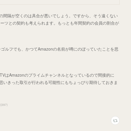
ントの間隔が空くのは具合が悪いでしょう。ですから、そう遠くない
ポーツとの契約も考えられます。もっとも年間契約の会員の割合が
子ゴルフでも、かつてAmazonの名前が噂にのぼっていたことを思
FTVはAmazonのプライムチャンネルとなっているので間接的に
が、思いきった取引が行われる可能性にもちょっぴり期待しておきま
撲
(
397
)