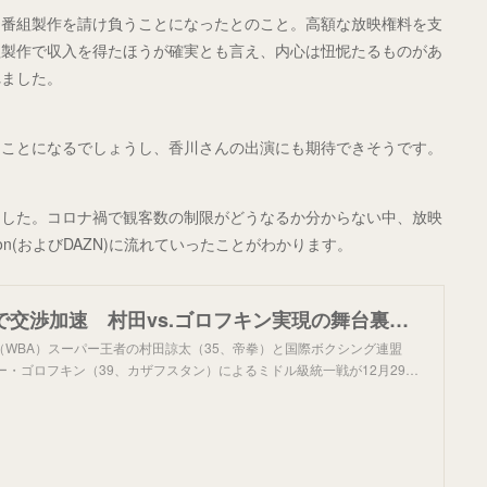
、番組製作を請け負うことになったとのこと。高額な放映権料を支
組製作で収入を得たほうが確実とも言え、内心は忸怩たるものがあ
れました。
ることになるでしょうし、香川さんの出演にも期待できそうです。
ました。コロナ禍で観客数の制限がどうなるか分からない中、放映
n(およびDAZN)に流れていったことがわかります。
Amazon登場で交渉加速 村田vs.ゴロフキン実現の舞台裏（写真=共同）
（WBA）スーパー王者の村田諒太（35、帝拳）と国際ボクシング連盟
ナジー・ゴロフキン（39、カザフスタン）によるミドル級統一戦が12月29…