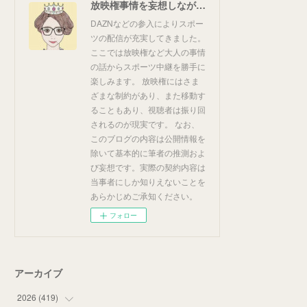
放映権事情を妄想しながらスポーツ中継を楽しむ
DAZNなどの参入によりスポー
ツの配信が充実してきました。
ここでは放映権など大人の事情
の話からスポーツ中継を勝手に
楽しみます。 放映権にはさま
ざまな制約があり、また移動す
ることもあり、視聴者は振り回
されるのが現実です。 なお、
このブログの内容は公開情報を
除いて基本的に筆者の推測およ
び妄想です。実際の契約内容は
当事者にしか知りえないことを
あらかじめご承知ください。
フォロー
アーカイブ
2026
(
419
)