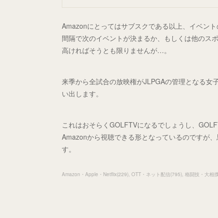
Amazonにとってはサブスクである以上、イベ
間隔で次のイベントが決まるか、もしくは他のス
高ければそうとも限りませんが…。
来季から全試合の放映権がJLPGAの管理となる女
い出します。
これはおそらくGOLFTVになるでしょうし、GOL
Amazonから視聴できる形となっているのです
す。
Amazon・Apple・Netflix
(
229
)
OTT・ネット配信
(
795
)
格闘技・大相