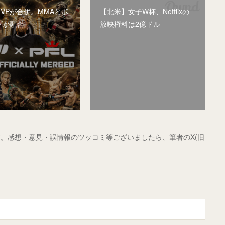
MVPが合併。MMAとボ
【北米】女子W杯、Netflixの
グが融合
放映権料は2億ドル
。感想・意見・誤情報のツッコミ等ございましたら、筆者のX(旧