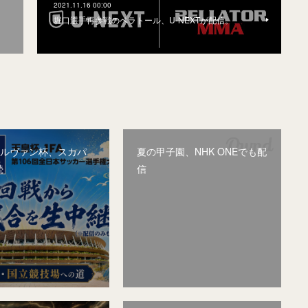
2021.11.16 00:00
堀口選手再参戦のベラトール、U-NEXTが配信。
&ルヴァン杯、スカパ
夏の甲子園、NHK ONEでも配
続
信