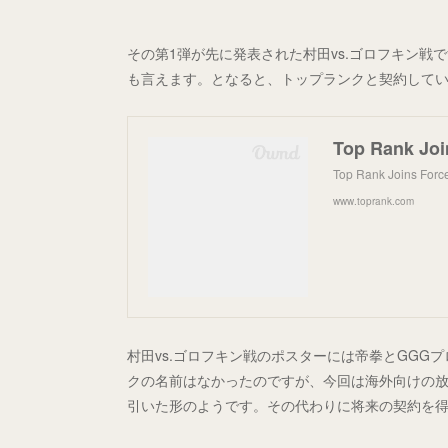
その第1弾が先に発表された村田vs.ゴロフキン
も言えます。となると、トップランクと契約して
Top Rank Joins Force
www.toprank.com
村田vs.ゴロフキン戦のポスターには帝拳とGGG
クの名前はなかったのですが、今回は海外向けの放
引いた形のようです。その代わりに将来の契約を