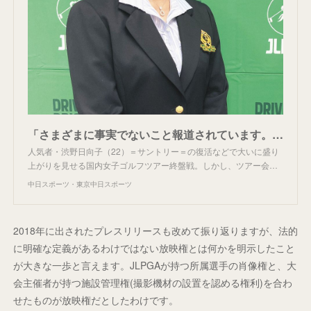
「さまざまに事実でないこと報道されています。ご留意ください」JLPGA『放映権問題』ツアー水面下は穏やかでなく【ゴルフ】：中日スポーツ・東京中日スポーツ
人気者・渋野日向子（22）＝サントリー＝の復活などで大いに盛り
上がりを見せる国内女子ゴルフツアー終盤戦。しかし、ツアー会…
中日スポーツ・東京中日スポーツ
2018年に出されたプレスリリースも改めて振り返りますが、法的
に明確な定義があるわけではない放映権とは何かを明示したこと
が大きな一歩と言えます。JLPGAが持つ所属選手の肖像権と、大
会主催者が持つ施設管理権(撮影機材の設置を認める権利)を合わ
せたものが放映権だとしたわけです。