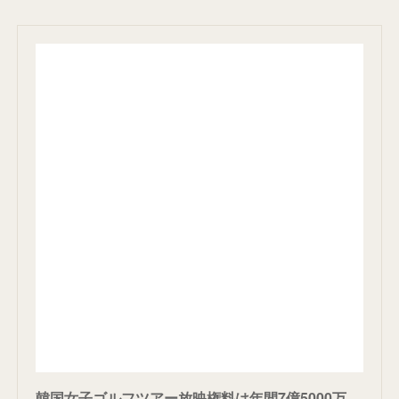
韓国女子ゴルフツアー放映権料は年間7億5000万円！？JLPGA放映権問題「旧時代的な慣行が消える」（金明昱） - 個人 - Yahoo!ニュース