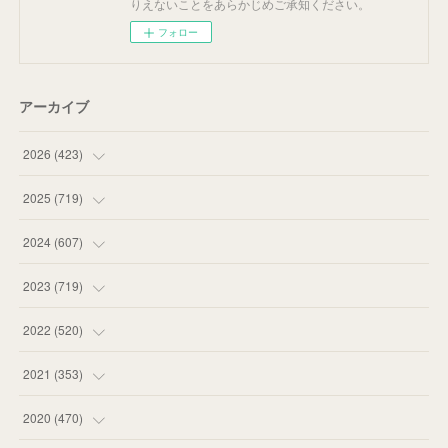
りえないことをあらかじめご承知ください。
フォロー
アーカイブ
2026
(
423
)
(
18
)
2025
(
719
)
(
55
)
(
75
)
2024
(
607
)
(
58
)
(
63
)
(
51
)
2023
(
719
)
(
58
)
(
57
)
(
48
)
(
59
)
2022
(
520
)
(
53
)
(
60
)
(
35
)
(
52
)
(
65
)
2021
(
353
)
(
59
)
(
62
)
(
51
)
(
55
)
(
44
)
(
31
)
2020
(
470
)