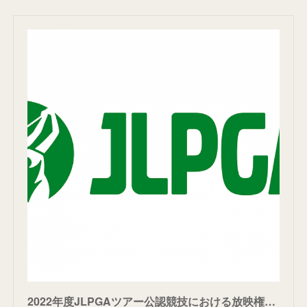
2022年度JLPGAツアー公認競技における放映権の帰属について｜JLPGA｜日本女子プロゴルフ協会