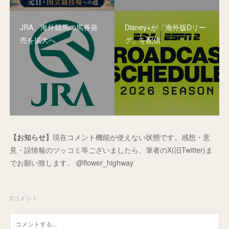
JRA、海外競馬の馬券発
Disney+が「海外版Dリー
売を拡大へ
グ」を配信
【お知らせ】
現在コメント機能が使えない状態です。感想・意
見・誤情報のツッコミ等ございましたら、筆者のX(旧Twitter)ま
でお願い致します。 @flower_highway
0
コメント