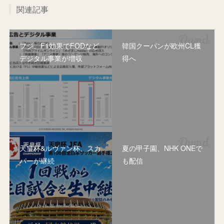
関連記事
フジ、F1効果でFODなど
韓国クーパンが欧州CL獲
デジタル事業が増収
得へ
天皇杯&ルヴァン杯、スカ
夏の甲子園、NHK ONEで
パーが継続
も配信