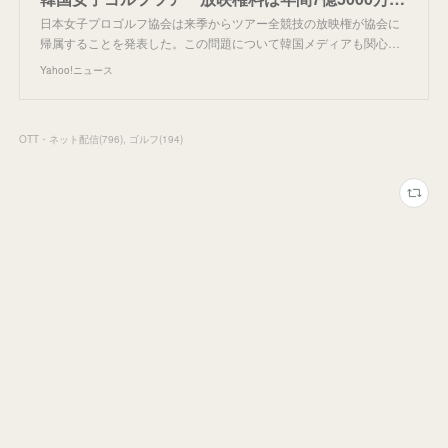
日本女子プロゴルフ協会は来季からツアー全競技の放映権が協会に
帰属することを発表した。この問題について韓国メディアも関心…
Yahoo!ニュース
OTT・ネット配信
(
796
)
ゴルフ
(
194
)