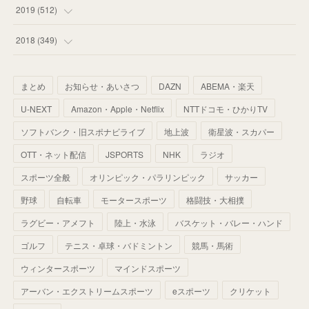
(
55
)
(
55
)
(
60
)
(
63
)
(
41
)
(
33
)
(
34
)
2019
(
512
)
(
67
)
(
61
)
(
59
)
(
53
)
(
43
)
(
34
)
(
32
)
(
51
)
2018
(
349
)
(
64
)
(
59
)
(
66
)
(
46
)
(
30
)
(
33
)
(
46
)
(
37
)
まとめ
お知らせ・あいさつ
DAZN
ABEMA・楽天
(
52
)
(
51
)
(
61
)
(
42
)
(
25
)
(
36
)
(
44
)
(
35
)
U-NEXT
Amazon・Apple・Netflix
NTTドコモ・ひかりTV
(
68
)
(
40
)
(
54
)
(
41
)
(
29
)
(
33
)
(
42
)
(
40
)
ソフトバンク・旧スポナビライブ
地上波
衛星波・スカパー
(
60
)
(
50
)
(
56
)
(
33
)
(
25
)
(
53
)
OTT・ネット配信
JSPORTS
NHK
ラジオ
(
50
)
(
39
)
(
42
)
スポーツ全般
(
58
)
オリンピック・パラリンピック
サッカー
(
56
)
(
38
)
(
32
)
(
41
)
(
34
)
(
42
)
野球
自転車
モータースポーツ
格闘技・大相撲
(
45
)
(
74
)
(
57
)
(
24
)
(
60
)
(
32
)
(
9
)
ラグビー・アメフト
陸上・水泳
バスケット・バレー・ハンド
(
70
)
(
41
)
(
28
)
(
13
)
(
37
)
(
22
)
ゴルフ
テニス・卓球・バドミントン
競馬・馬術
(
29
)
ウィンタースポーツ
(
29
)
マインドスポーツ
(
45
)
(
37
)
(
29
)
アーバン・エクストリームスポーツ
eスポーツ
クリケット
(
33
)
(
49
)
(
59
)
(
32
)